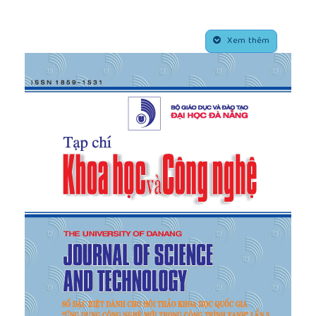
penetration from renewable sources”, 2002 IEEE
Power Engineering Society Winter Meeting.
##plugins.themes.academic_pro.article.side
Conference Proceedings (Cat. No.02CH37309).
Xem thêm
[4]
X. Fang, S. Misra, G. Xue, and D. Yang, “Smart
Grid — The New and Improved Power Grid: A
Survey”, IEEE Commun. Surv. Tutorials, vol. 14, no. 4,
pp. 944–980, 2012.
[5]
N. Hatziargyriou, “Microgrid, the key to unlock
distributed energy resources?”, IEEE power energy
Mag., no. june, pp. 2008–2010, 2008.
[6]
R. H. Lasseter, “Microgrid”, in 2002 IEEE Power
Engineering Society Winter Meeting. Conference
Proceedings (Cat. No.02CH37309), vol. 1, pp. 305–
308.
[7]
N. Van Tan, L. H. Lam, D. M. Quan, N. H. Hieu,
and L. K. Hung, “A Thorough Overview of
Hierarchical Structure of Microgrid Systems”, in
2018 4th International Conference on Green
Technology and Sustainable Development (GTSD),
2018, pp. 710–715.