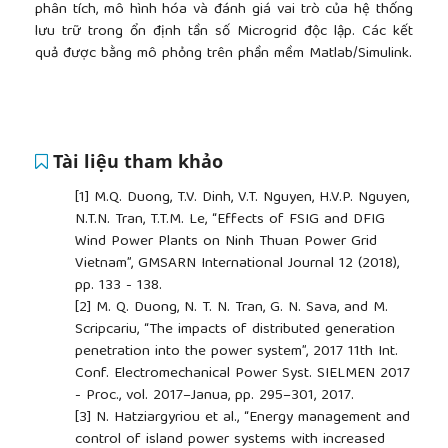
phân tích, mô hình hóa và đánh giá vai trò của hệ thống
lưu trữ trong ổn định tần số Microgrid độc lập. Các kết
quả được bằng mô phỏng trên phần mềm Matlab/Simulink.
Tài liệu tham khảo
[1]
M.Q. Duong, T.V. Dinh, V.T. Nguyen, H.V.P. Nguyen,
N.T.N. Tran, T.T.M. Le, “Effects of FSIG and DFIG
Wind Power Plants on Ninh Thuan Power Grid
Vietnam”, GMSARN International Journal 12 (2018),
pp. 133 - 138.
[2]
M. Q. Duong, N. T. N. Tran, G. N. Sava, and M.
Scripcariu, “The impacts of distributed generation
penetration into the power system”, 2017 11th Int.
Conf. Electromechanical Power Syst. SIELMEN 2017
- Proc., vol. 2017–Janua, pp. 295–301, 2017.
[3]
N. Hatziargyriou et al., “Energy management and
control of island power systems with increased