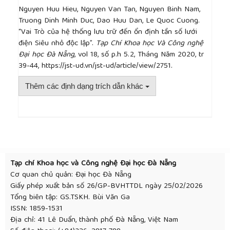
Nguyen Huu Hieu, Nguyen Van Tan, Nguyen Binh Nam,
to control Microgrid generation and storage during
Truong Dinh Minh Duc, Dao Huu Dan, Le Quoc Cuong.
island operation”, researchgate.net.
“Vai Trò của hệ thống lưu trữ đến ổn định tần số lưới
[14]
S. Bahramirad, W. Reder, and A. Khodaei,
điện Siêu nhỏ độc lập”.
Tạp Chí Khoa học Và Công nghệ
“Reliability-constrained optimal sizing of energy
Đại học Đà Nẵng
, vol 18, số p.h 5.2, Tháng Năm 2020, tr
storage system in a Microgrid”, IEEE Trans. Smart
39-44, https://jst-ud.vn/jst-ud/article/view/2751.
Grid, vol. 3, no. 4, pp. 2056–2062, 2012.
[15]
P. J. Hall, D. Euan, and J. Bain, “Energy-storage
Thêm các định dạng trích dẫn khác
technologies and electricity generation.” Energy
Policy, Volume 36, Issue 12, December 2008, Pages
4352-4355.
[16]
M. S. Mahmoud, S. Azher Hussain, and M. A.
##plugins.themes.academic_pro.article.detai
Abido, “Modeling and control of Microgrid: An
overview”, J. Franklin Inst., vol. 351, no. 5, pp. 2822–
2859, 2014.
Tạp chí Khoa học và Công nghệ Đại học Đà Nẵng
[17]
J. Mongkoltanatas, D. Riu, and X. Lepivert,
Cơ quan chủ quản: Đại học Đà Nẵng
“Energy storage design for primary frequency
Giấy phép xuất bản số 26/GP-BVHTTDL ngày 25/02/2026
control for islanding micro grid”, IECON Proc.
Tổng biên tập: GS.TSKH. Bùi Văn Ga
(Industrial Electron. Conf., no. l, pp. 5643–5649,
ISSN: 1859-1531
2012.
Địa chỉ: 41 Lê Duẩn, thành phố Đà Nẵng, Việt Nam
[18]
C. L. Moreira and J. A. P. Lopes, “Microgrid