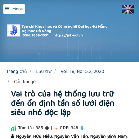
Quick
Menu
jump
to
page
content
Main
Navigation
Main
Content
Sidebar
Trang chủ
Lưu trữ
Vol. 18, No. 5.2, 2020
Các bài gửi
Vai trò của hệ thống lưu trữ
đến ổn định tần số lưới điện
siêu nhỏ độc lập
Tóm tắt: 385
|
PDF: 348
##plugins.themes.academic_pro.article.main
Nguyễn Hữu Hiếu, Nguyễn Văn Tấn, Nguyễn Bình Nam,