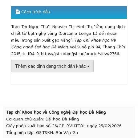
[14]
Abdeldaiem M. H, “Use of Yellow Pigment
Extracted from Turmeric (Curcuma Longa) Rhizomes
Cách trích dẫn
Powder as Natural Food Preservative”, American
Journal of Food Science and Technology, vol 2, no.
Tran Thi Ngoc Thu*; Nguyen Thi Minh Tu. “Ứng dụng dịch
1 (2014): 36-47.
chiết từ bột nghệ vàng (Curcuma Longa L.) để nhuộm
[15]
Khám phá mới về gạo vàng với lượng lớn Pro-
màu Trong sản xuất gạo vàng”.
Tạp Chí Khoa học Và
Vitamin A, Tạp chí Khoa Học Phổ Thông,
Công nghệ Đại học Đà Nẵng
, vol 9, số p.h 94, Tháng Chín
09/04/2005.
2015, tr 104-9, https://jst-ud.vn/jst-ud/article/view/2766.
http://www.khoahocphothong.com.vn/news/detail/571/kh
pha-moi-ve-gao-vang-voi-luong-lon-pro-vitamin-
Thêm các định dạng trích dẫn khác
a.html
[16]
Yu Tai-lang and Jason Pan, “Color-coated rice
ready for market”, Taipeitimes, 2013.
##plugins.themes.academic_pro.article.detai
http://www.taipeitimes.com/
News/taiwan/
archives/2013/05/21/20035628
Tạp chí Khoa học và Công nghệ Đại học Đà Nẵng
Cơ quan chủ quản: Đại học Đà Nẵng
Giấy phép xuất bản số 26/GP-BVHTTDL ngày 25/02/2026
Tổng biên tập: GS.TSKH. Bùi Văn Ga