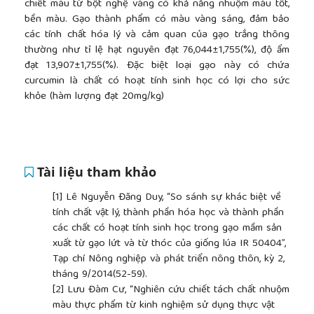
chiết màu từ bột nghệ vàng có khả năng nhuộm màu tốt,
bền màu. Gạo thành phẩm có màu vàng sáng, đảm bảo
các tính chất hóa lý và cảm quan của gạo trắng thông
thường như tỉ lệ hạt nguyên đạt 76,044±1,755(%), độ ẩm
đạt 13,907±1,755(%). Đặc biệt loại gạo này có chứa
curcumin là chất có hoạt tính sinh học có lợi cho sức
khỏe (hàm lượng đạt 20mg/kg)
Tài liệu tham khảo
[1]
Lê Nguyễn Đăng Duy, “So sánh sự khác biệt về
tính chất vật lý, thành phần hóa học và thành phần
các chất có hoạt tính sinh học trong gạo mầm sản
xuất từ gạo lứt và từ thóc của giống lúa IR 50404”,
Tạp chí Nông nghiệp và phát triển nông thôn, kỳ 2,
tháng 9/2014(52-59).
[2]
Lưu Đàm Cư, “Nghiên cứu chiết tách chất nhuộm
màu thực phẩm từ kinh nghiệm sử dụng thực vật