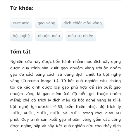
Từ khóa:
curcumin
gạo vàng
dịch chiết màu vàng
bột nghệ
nhuộm màu
màu tự nhiên
Tóm tắt
Nghiên cứu này được tiến hành nhằm mục đích xây dựng
được quy trình sản xuất gạo nhuộm vàng (thuộc nhóm
gạo đa sắc) bằng cách sử dụng dịch chiết từ bột nghệ
vàng (Curcuma longa L.). Từ kết quả nghiên cứu, chúng
tôi đã xác định được loại gạo phù hợp để sản xuất gạo
nhuộm vàng là gạo mềm (có độ bền gel thuộc nhóm
mềm); chế độ trích ly dịch màu từ bột nghệ vàng là tỉ lệ
bột nghệ (g):nước(ml)=1:33, biến thiên nhiệt độ trích ly
30C, 40C, 50C, 60C và 70C trong thời gian 60
phút. Quy trình sản xuất gạo nhuộm vàng gồm các công
đoạn ngâm, hấp và sấy. Kết quả nghiên cứu cho thấy dịch