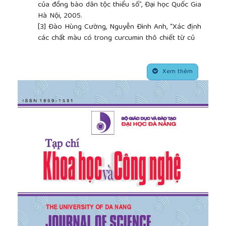
của đồng bào dân tộc thiểu số”, Đại học Quốc Gia
Hà Nội, 2005.
[3]
Đào Hùng Cường, Nguyễn Đình Anh, “Xác định
các chất màu có trong curcumin thô chiết từ củ
nghệ vàng ở miền trung Việt Nam”, Tạp chí Khoa
học và Công nghệ, Đại học Đà Nẵng, số 5, tập 28,
##plugins.themes.academic_pro.article.side
2007, (55-61).
Xem thêm
[4]
Trần Mạnh Cường, “Đánh giá một số chỉ tiêu
chất lượng của các dòng bố mẹ phục vụ chọn tạo
giống lúa lai hai dòng chất lượng cao”, Tạp chí
Khoa học và Phát triển, tập 12, số 5, 2014, (650-
655).
[5]
Nguyễn Thị Minh Hạnh và cộng sự, “Một số kết
quả nghiên cứu sản xuất tinh bột gạo dùng cho chế
biến thực phẩm và dược phẩm”, Tạp chí Công
nghiệp, kỳ 1, tháng 12/2009, (23-25).
[6]
Trần Thị Việt Hoa, Bùi Nguyễn Quỳnh Chiêu,
“Nghiên cứu tách curcumin từ cây nghệ vàng
Curcuma longa L., họ gừng Zingiberaceae”, Tuyển
tập các công trình Hội nghị khoa học và Công nghệ