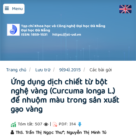
Quick
Menu
jump
to
page
content
Main
Navigation
Main
Content
Sidebar
Trang chủ
Lưu trữ
9(94).2015
Các bài gửi
Ứng dụng dịch chiết từ bột
nghệ vàng (Curcuma longa L.)
để nhuộm màu trong sản xuất
gạo vàng
Tóm tắt: 507
|
PDF: 314
##plugins.themes.academic_pro.article.main
ThS. Trần Thị Ngọc Thư*; Nguyễn Thị Minh Tú