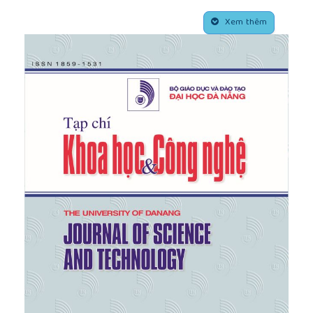
contaminated sites, In I. Linkov and A. Ramadan,
##plugins.themes.academic_pro.article.side
editors, Comparative Risk Assessment and
Xem thêm
Environmental Decision Making, pages 15-54.
Kluwer, 2004.
[5]
R.D. Luce and H. Raiffa, Games and decisions,
Wiley, New York, 1957.
[6]
J. Mustajoki, R.P. Hamalainen, and M.R.K.
Lindstedt, Using intervals for global sensitivity and
worst-case analyses in multiattribute value trees,
European Journal of Operational Research,
174(1):278-292, 2006.
[7]
E.W.T. Ngai, Selection of web sites for online
advertising using the AHP, Information and
Management, 40(4):233-242, 2003.
[8]
G. Shafer, A Mathematical Theory of Evidence,
Princeton University Press, 1976.
[9]
K.S. Park and S.H. Kim, Tools for interactive
multi-attribute decision making with in¬completely
identified information, European Journal of
Operational Research, 98:111U123, 1997.