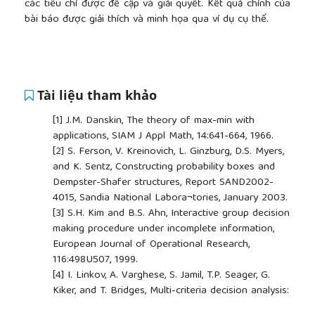
các tiêu chí được đề cập và giải quyết. Kết quả chính của
bài báo được giải thích và minh họa qua ví dụ cụ thể.
Tài liệu tham khảo
[1]
J.M. Danskin, The theory of max-min with
applications, SIAM J Appl Math, 14:641-664, 1966.
[2]
S. Ferson, V. Kreinovich, L. Ginzburg, D.S. Myers,
and K. Sentz, Constructing probability boxes and
Dempster-Shafer structures, Report SAND2002-
4015, Sandia National Labora¬tories, January 2003.
[3]
S.H. Kim and B.S. Ahn, Interactive group decision
making procedure under incomplete information,
European Journal of Operational Research,
116:498U507, 1999.
[4]
I. Linkov, A. Varghese, S. Jamil, T.P. Seager, G.
Kiker, and T. Bridges, Multi-criteria decision analysis:
a framework for structuring remedial decisions at