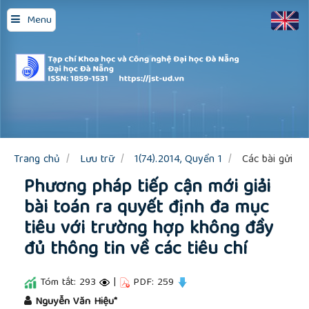
Quick
Menu
jump
to
page
content
Main
Navigation
Main
Content
Sidebar
Trang chủ
Lưu trữ
1(74).2014, Quyển 1
Các bài gửi
Phương pháp tiếp cận mới giải
bài toán ra quyết định đa mục
tiêu với trường hợp không đầy
đủ thông tin về các tiêu chí
Tóm tắt: 293
|
PDF: 259
##plugins.themes.academic_pro.article.main
Nguyễn Văn Hiệu*