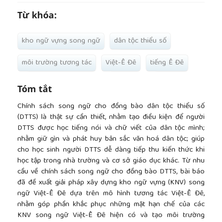
Từ khóa:
kho ngữ vựng song ngữ
dân tộc thiểu số
môi trường tương tác
Việt-Ê Đê
tiếng Ê Đê
Tóm tắt
Chính sách song ngữ cho đồng bào dân tộc thiểu số
(DTTS) là thật sự cần thiết, nhằm tạo điều kiện để người
DTTS được học tiếng nói và chữ viết của dân tộc mình;
nhằm giữ gìn và phát huy bản sắc văn hoá dân tộc; giúp
cho học sinh người DTTS dễ dàng tiếp thu kiến thức khi
học tập trong nhà trường và cơ sở giáo dục khác. Từ nhu
cầu về chính sách song ngữ cho đồng bào DTTS, bài báo
đã đề xuất giải pháp xây dựng kho ngữ vựng (KNV) song
ngữ Việt-Ê Đê dựa trên mô hình tương tác Việt-Ê Đê,
nhằm góp phần khắc phục những mặt hạn chế của các
KNV song ngữ Việt-Ê Đê hiện có và tạo môi trường