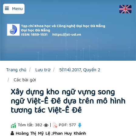
Quick
Menu
jump
to
page
content
Main
Navigation
Main
Content
Sidebar
Trang chủ
Lưu trữ
5(114).2017, Quyển 2
Các bài gửi
Xây dựng kho ngữ vựng song
ngữ Việt-Ê Đê dựa trên mô hình
tương tác Việt-Ê Đê
Tóm tắt: 382
|
PDF: 577
##plugins.themes.academic_pro.article.main
Hoàng Thị Mỹ Lệ ;Phan Huy Khánh