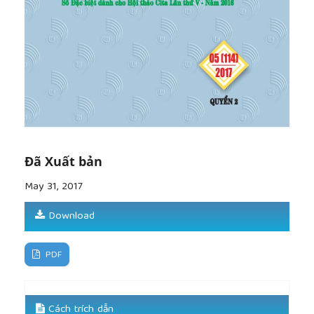
[10]
Phan Hồng, Nguyễn Văn Thú, Truyện đọc song
ngữ Ê Đê-Việt Tập 3, NXBGD.
[11]
Sở Giáo dục - Đào tạo Đăk Lăk (1993), Từ điển
Việt-Ê Đê tập 1, NXBGD.
[12]
Sở Giáo dục - Đào tạo Đăk Lăk (1993), Từ điển
Việt-Ê Đê tập 2, NXBGD.
[13]
Tạ Văn Thông, Đề tài Từ điển Ê Đê-Việt, 2014.
[14]
Y-Hạ Niê Kdăm (2013), Klei ÊĐê Hdruôn 1,
NXBGD.
[15]
Y-Hạ Niê Kdăm (2013), Klei ÊĐê Hdruôn 2,
NXBGD.
Đã Xuất bản
[16]
Y-Hạ Niê Kdăm (2013), Klei ÊĐê Hdruôn 3,
May 31, 2017
NXBGD.
Download
PDF
Cách trích dẫn