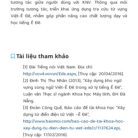
tương tác giữa người dùng với KNV. Thông qua môi
trường tương tác, triển khai ứng dụng tra cứu từ vựng
Việt-Ê Đê, nhằm góp phần nâng cao chất lượng dạy và
học tiếng Ê Đê.
Tài liệu tham khảo
[1]
Đài Tiếng nói Việt Nam. Địa chỉ:
http://vov4.vov.vn/Ede.aspx
, [Truy cập: 20/04/2016].
[2]
Đinh Thị Thu Nhân (2013), “Xây dựng kho ngữ
vựng song ngữ Viêt-Ê Đê trong xử lý tiếng Ê Đê”,
Luận văn Thạc sĩ ngành Khoa học Máy tính, ĐH Đà
Nẵng.
[3]
Đoàn Công Quế, Báo cáo đề tài khoa học “Xây
dựng từ điển điện tử Việt –Ê Đê”,
http://www.baomoi.com/bao-cao-de-tai-khoa-hoc-
xay-dung-tu-dien-dien-tu-viet-ede/c/1137624.epi
,
[Truy cập: 17/02/2016].