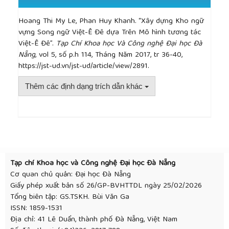
Hoang Thi My Le, Phan Huy Khanh. “Xây dựng Kho ngữ
vựng Song ngữ Việt-Ê Đê dựa Trên Mô hình tương tác
Việt-Ê Đê”.
Tạp Chí Khoa học Và Công nghệ Đại học Đà
Nẵng
, vol 5, số p.h 114, Tháng Năm 2017, tr 36-40,
https://jst-ud.vn/jst-ud/article/view/2891.
Thêm các định dạng trích dẫn khác
##plugins.themes.academic_pro.article.detai
Tạp chí Khoa học và Công nghệ Đại học Đà Nẵng
Cơ quan chủ quản: Đại học Đà Nẵng
Giấy phép xuất bản số 26/GP-BVHTTDL ngày 25/02/2026
Tổng biên tập: GS.TSKH. Bùi Văn Ga
ISSN: 1859-1531
Địa chỉ: 41 Lê Duẩn, thành phố Đà Nẵng, Việt Nam