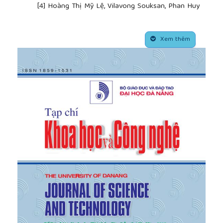
[4]
Hoàng Thị Mỹ Lệ, Vilavong Souksan, Phan Huy
Khánh, (2013), “Using Unicode in Encoding the
Vietnamese Ethnic Minority Languages, Applying for
##plugins.themes.academic_pro.article.side
the EDe Language”, Proceeding of the International
Xem thêm
Conference on Knowledge and System Engineering,
Springer, KSE 2013, HaNoi, No: Vol 244, pp. 137-148.
[5]
Hồ Tú Bảo, “Đề tài VLSP-Nhánh đề tài Xử lý văn
bản” [Trực tuyến],
http://vlsp.hpda.vn:8080/demo/
,
[Truy cập: 17/08/2016].
[6]
Lưu Tuấn Anh và Yamamoto Kazuhide, “Ứng
dụng phương pháp Pointwise vào bài toán tách từ
cho tiếng Việt”,
http://viet.jnlp.org/dongdu
, [Truy cập:
17/02/2016].
[7]
Nguyễn Thị Tuyết (2003), “Xây dựng cơ sở dữ
liệu từ vựng đa ngữ Việt-Anh-Ê Đê”, Luận văn Thạc
sĩ ngành Khoa học Máy tính, ĐH Đà Nẵng.
[8]
Phan Hồng, Nguyễn Văn Thú, Truyện đọc song
ngữ Ê Đê-Việt Tập 1, NXBGD.
[9]
Phan Hồng, Nguyễn Văn Thú, Truyện đọc song
ngữ Ê Đê-Việt Tập 2, NXBGD.