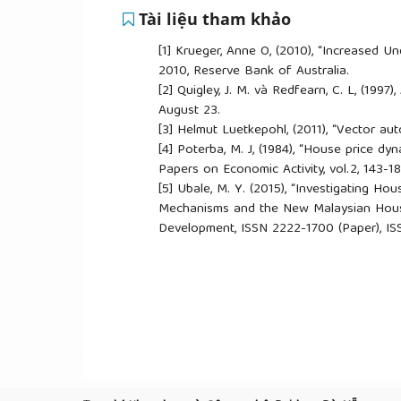
Tài liệu tham khảo
[1]
Krueger, Anne O, (2010), “Increased U
2010, Reserve Bank of Australia.
[2]
Quigley, J. M. và Redfearn, C. L, (1997)
August 23.
[3]
Helmut Luetkepohl, (2011), “Vector au
[4]
Poterba, M. J, (1984), “House price d
Papers on Economic Activity, vol.2, 143-1
[5]
Ubale, M. Y. (2015), “Investigating Ho
Mechanisms and the New Malaysian Housin
Development, ISSN 2222-1700 (Paper), ISS