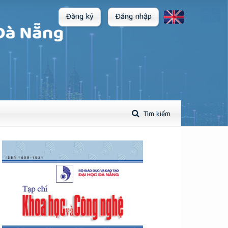
Đăng ký
Đăng nhập
Tìm kiếm
plugins.themes.academic_pro.article.sidebar##