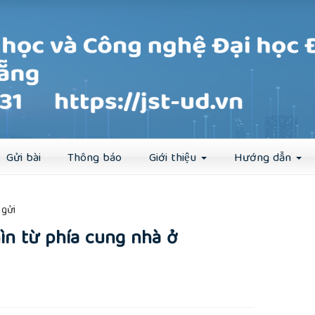
Đăng ký
Đăng nhập
Gửi bài
Thông báo
Giới thiệu
Hướng dẫn
##
gửi
hìn từ phía cung nhà ở
rticle.main##