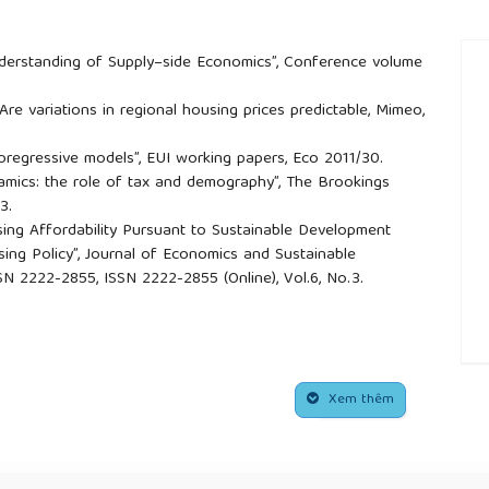
nderstanding of Supply–side Economics”, Conference volume
, Are variations in regional housing prices predictable, Mimeo,
toregressive models”, EUI working papers, Eco 2011/30.
ynamics: the role of tax and demography”, The Brookings
83.
using Affordability Pursuant to Sustainable Development
g Policy”, Journal of Economics and Sustainable
N 2222-2855, ISSN 2222-2855 (Online), Vol.6, No.3.
##
Xem thêm