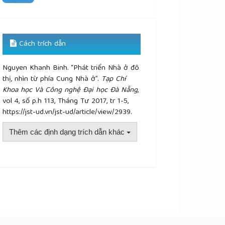
Cách trích dẫn
Nguyen Khanh Binh. “Phát triển Nhà ở đô
thị, nhìn từ phía Cung Nhà ở”.
Tạp Chí
Khoa học Và Công nghệ Đại học Đà Nẵng
,
vol 4, số p.h 113, Tháng Tư 2017, tr 1-5,
https://jst-ud.vn/jst-ud/article/view/2939.
Thêm các định dạng trích dẫn khác
plugins.themes.academic_pro.article.details##