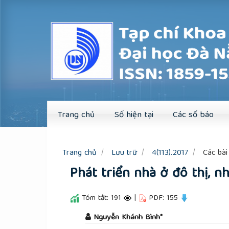
Quick
jump
to
page
content
Main
Navigation
Main
Content
Sidebar
Trang chủ
Số hiện tại
Các số báo
Trang chủ
Lưu trữ
4(113).2017
Các bài 
Phát triển nhà ở đô thị, n
Tóm tắt: 191
|
PDF: 155
##plugins.themes.academic_pro.a
Nguyễn Khánh Bình*