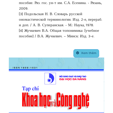
пособие. Ряз. гос. ун-т им. С.А. Есенина. - Рязань,
2009.
[3]
Подольская Н. В. Словарь русской
ономастической терминологии. Изд. 2-е, перераб.
и доп. / А. В. Суперанская. - М.: Наука, 1978.
[4]
Жучкевич В.А. Общая топонимика: [учебное
пособие] / В.А. Жучкевич. – Минск: Изд. 3-е.
Высшая школа, 1980.
[5]
Суперанская А.В. Типы и структура
##plugins.themes.academic_pro.article.side
географических названий. - В кн.:
Xem thêm
«Лингвистическая терминология и прикладная
топономастика». - М., 1964.
[6]
Суперанская А. В. Словарь географических
названий. М., 2013.
[7]
Граудина Л. К., Ицкович В. А., Катлинская Л. П.
Словарь грамматических вариантов русского
языка. 3-е изд., стер. М., 2008.
[8]
Duyên Duyên - “Du lịch đạt kỷ lục mới, gần 16,3
triệu khách quốc tế đến Việt Nam”. VNECONOMY.
2019.