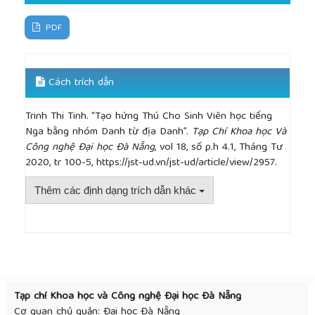
PDF
Cách trích dẫn
Trinh Thi Tinh. “Tạo hứng Thú Cho Sinh Viên học tiếng
Nga bằng nhóm Danh từ địa Danh”.
Tạp Chí Khoa học Và
Công nghệ Đại học Đà Nẵng
, vol 18, số p.h 4.1, Tháng Tư
2020, tr 100-5, https://jst-ud.vn/jst-ud/article/view/2957.
Thêm các định dạng trích dẫn khác
##plugins.themes.academic_pro.article.detai
Tạp chí Khoa học và Công nghệ Đại học Đà Nẵng
Cơ quan chủ quản: Đại học Đà Nẵng