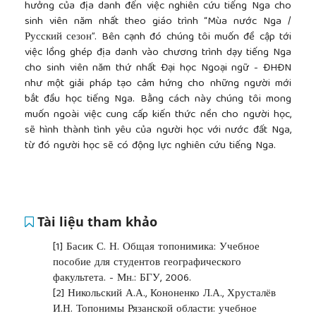
hưởng của địa danh đến việc nghiên cứu tiếng Nga cho
sinh viên năm nhất theo giáo trình “Mùa nước Nga /
Русский сезон”. Bên cạnh đó chúng tôi muốn đề cập tới
việc lồng ghép địa danh vào chương trình dạy tiếng Nga
cho sinh viên năm thứ nhất Đại học Ngoại ngữ - ĐHĐN
như một giải pháp tạo cảm hứng cho những người mới
bắt đầu học tiếng Nga. Bằng cách này chúng tôi mong
muốn ngoài việc cung cấp kiến thức nền cho người học,
sẽ hình thành tình yêu của người học với nước đất Nga,
từ đó người học sẽ có động lực nghiên cứu tiếng Nga.
Tài liệu tham khảo
[1]
Басик С. Н. Общая топонимика: Учебное
пособие для студентов географического
факультета. - Мн.: БГУ, 2006.
[2]
Никольский А.А., Кононенко Л.А., Хрусталёв
И.Н. Топонимы Рязанской области: учебное