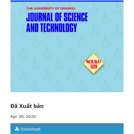
[9]
«Ростуризм и Министерство культуры, спорта
и туризма Вьетнама подписали «Ростуризм и
Министерство культуры, спорта и туризма
Вьетнама подписали меморандум о
сотрудничестве». Федеральное агентство по
туризму - Министерство экономического развития
Российской Федерации. 2019.
[10]
«Ростуризм и министерство туризма
Вьетнама подписали меморандум о
сотрудничестве». Интерфакс-Туризм. 2019.
[11]
Нахабина М. М., Антонова В. Е., Жабоклицкая
И. И. и др. Русский сезон. Учебник по русскому
языку. Элементарный уровень /- Златоуст Санкт-
Петербург, 2015
Đã Xuất bản
Apr 30, 2020
Download