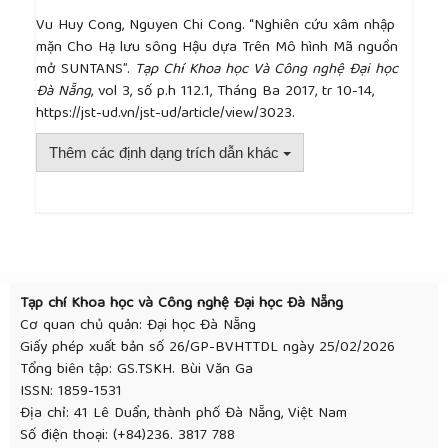
60–85.
Vu Huy Cong, Nguyen Chi Cong. “Nghiên cứu xâm nhập
[13]
Wang, B. et al. 2011, "Modeling and
mặn Cho Hạ lưu sông Hậu dựa Trên Mô hình Mã nguồn
understanding turbulent mixing in a macrotidal salt
mở SUNTANS”.
Tạp Chí Khoa học Và Công nghệ Đại học
wedge estuary", Journal of Geophysical Research:
Đà Nẵng
, vol 3, số p.h 112.1, Tháng Ba 2017, tr 10-14,
Oceans, 116, C2 (Feb. 2011), C02036.
https://jst-ud.vn/jst-ud/article/view/3023.
[14]
Wang, X. et al. 2009, "Modeling tides in
Monterey Bay, California", Deep Sea Research Part
Thêm các định dạng trích dẫn khác
II: Topical Studies in Oceanography, 56, 3–5 (Feb.
2009), page 219–231.
##plugins.themes.academic_pro.article.detai
Tạp chí Khoa học và Công nghệ Đại học Đà Nẵng
Cơ quan chủ quản: Đại học Đà Nẵng
Giấy phép xuất bản số 26/GP-BVHTTDL ngày 25/02/2026
Tổng biên tập: GS.TSKH. Bùi Văn Ga
ISSN: 1859-1531
Địa chỉ: 41 Lê Duẩn, thành phố Đà Nẵng, Việt Nam
Số điện thoại: (+84)236. 3817 788