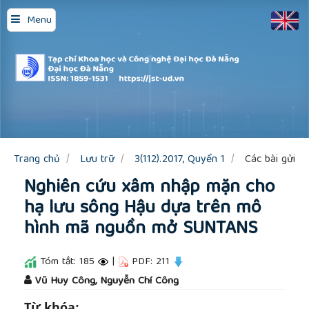
Quick
Menu
jump
to
page
content
Main
Navigation
Main
Content
Sidebar
Trang chủ
Lưu trữ
3(112).2017, Quyển 1
Các bài gửi
Nghiên cứu xâm nhập mặn cho
hạ lưu sông Hậu dựa trên mô
hình mã nguồn mở SUNTANS
Tóm tắt: 185
|
PDF: 211
##plugins.themes.academic_pro.article.main
Vũ Huy Công, Nguyễn Chí Công
Từ khóa: