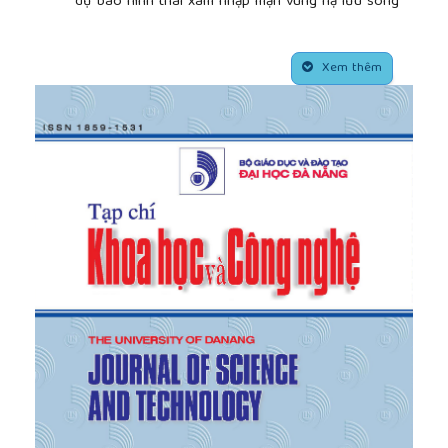
dự báo hình thái xâm nhập mặn vùng hạ lưu sông
Trà Khúc-sông Vệ", Khoa học Kỹ thuật Thủy lợi và
Môi trường, 50, (Sep. 2015).
##plugins.themes.academic_pro.article.side
[4]
Eric Wolanski et al. 1998, "Sediment dynamics
Xem thêm
during low flow conditions in the Mekong river
estuary, Vietnam", Journal of Coastal Research, 14,
2 (1998), page 472–482.
[5]
Fringer, O.B. et al. 2006, "A new hybrid model
for coastal simulations", Oceanography, 19, 1 (2006),
page 64–77.
[6]
Van Maren, D.S. and Hoekstra, P. 2004,
"Seasonal variation of hydrodynamics and sediment
dynamics in a shallow subtropical estuary: the Ba
Lat River, Vietnam", Estuarine, Coastal and Shelf
Science, 60, 3 (Jul. 2004), page 529–540.
[7]
Nguyen, A.D. et al. 2007, "Using salt instrusion
measurement to determine the fresh water
discharge distribution over the branches of a multi-
channel estuary: The Mekong delta case", Estuarine,
Coastal and Shelf Science, 77, 3 (2007), page 433–
445.