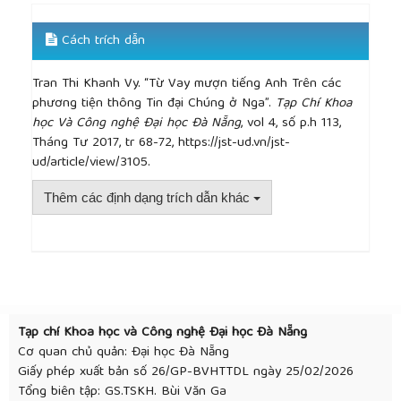
Cách trích dẫn
Tran Thi Khanh Vy. “Từ Vay mượn tiếng Anh Trên các
phương tiện thông Tin đại Chúng ở Nga”.
Tạp Chí Khoa
học Và Công nghệ Đại học Đà Nẵng
, vol 4, số p.h 113,
Tháng Tư 2017, tr 68-72, https://jst-ud.vn/jst-
ud/article/view/3105.
Thêm các định dạng trích dẫn khác
##plugins.themes.academic_pro.article.detai
Tạp chí Khoa học và Công nghệ Đại học Đà Nẵng
Cơ quan chủ quản: Đại học Đà Nẵng
Giấy phép xuất bản số 26/GP-BVHTTDL ngày 25/02/2026
Tổng biên tập: GS.TSKH. Bùi Văn Ga