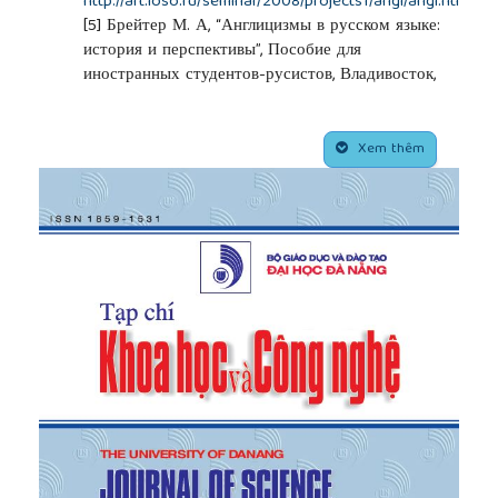
http://art.ioso.ru/seminar/2008/projects1/angl/angl.htm
[5]
Брейтер М. А, “Англицизмы в русском языке:
история и перспективы”, Пособие для
иностранных студентов-русистов, Владивосток,
2005.
##plugins.themes.academic_pro.article.side
Xem thêm