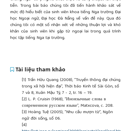
tiễn. Trong bài báo chúng tôi đã tiến hành khảo sát về
mức độ hiểu biết của sinh viên khoa tiếng Nga trường Đại
học Ngoại ngữ, Đại học Đà Nẵng về vấn đề này. Qua đó
chúng tôi có một số nhận xét về những thuận lợi và khó
khăn của sinh viên khi gặp từ ngoại lai trong quá trình
học tập tiếng Nga tại trường.
Tài liệu tham khảo
[1]
Trần Hữu Quang (2008), “Truyền thông đại chúng
trong xã hội hiện đại”, Thời báo Kinh tế Sài Gòn, số
7 và 8, Xuân Mậu Tý, 7 - 2, tr. 16 – 19.
[2]
L. P. Cruisin (1968), “Иноязычные слова в
современном русском языке”, Matxcova, с. 208.
[3]
Hoàng Tuệ (2005), “Nhu cầu mượn từ”, Ngôn
ngữ đời sống, số 06.
[4]