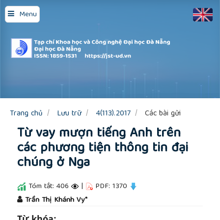
Quick
Menu
jump
to
page
content
Main
Navigation
Main
Content
Sidebar
Trang chủ
Lưu trữ
4(113).2017
Các bài gửi
Từ vay mượn tiếng Anh trên
các phương tiện thông tin đại
chúng ở Nga
Tóm tắt: 406
|
PDF: 1370
##plugins.themes.academic_pro.article.main
Trần Thị Khánh Vy*
Từ khóa: