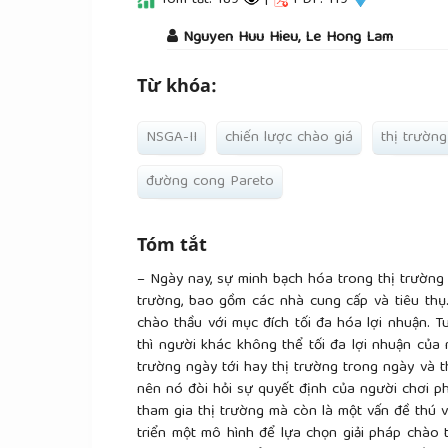
Tóm tắt: 189
|
PDF: 119
##plugins.themes.academic_pro.a
Nguyen Huu Hieu, Le Hong Lam
Từ khóa:
NSGA-II
chiến lược chào giá
thị trường
đường cong Pareto
Tóm tắt
– Ngày nay, sự minh bạch hóa trong thị trường 
trường, bao gồm các nhà cung cấp và tiêu thụ.
chào thầu với mục đích tối đa hóa lợi nhuận. T
thì người khác không thể tối đa lợi nhuận của
trường ngày tới hay thị trường trong ngày và th
nên nó đòi hỏi sự quyết định của người chơi p
tham gia thị trường mà còn là một vấn đề thú v
triển một mô hình để lựa chọn giải pháp chào th