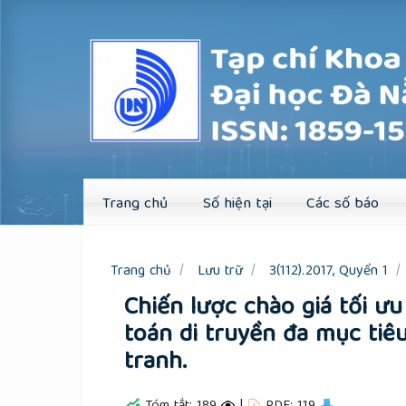
Quick
jump
to
page
content
Main
Navigation
Main
Content
Sidebar
Trang chủ
Số hiện tại
Các số báo
Trang chủ
Lưu trữ
3(112).2017, Quyển 1
Chiến lược chào giá tối ư
toán di truyền đa mục tiê
tranh.