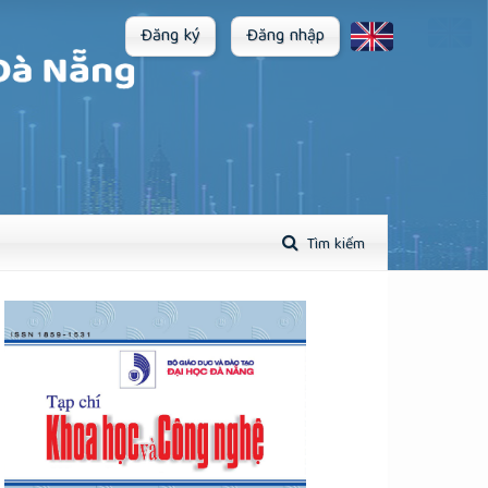
Đăng ký
Đăng nhập
Tìm kiếm
plugins.themes.academic_pro.article.sidebar##