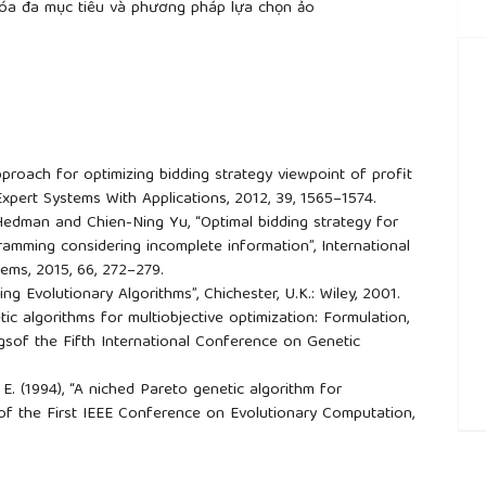
 hóa đa mục tiêu và phương pháp lựa chọn ảo
proach for optimizing bidding strategy viewpoint of profit
xpert Systems With Applications, 2012, 39, 1565–1574.
Hedman and Chien-Ning Yu, “Optimal bidding strategy for
mming considering incomplete information”, International
tems, 2015, 66, 272–279.
ing Evolutionary Algorithms”, Chichester, U.K.: Wiley, 2001.
tic algorithms for multiobjective optimization: Formulation,
ngsof the Fifth International Conference on Genetic
. E. (1994), “A niched Pareto genetic algorithm for
 of the First IEEE Conference on Evolutionary Computation,
##
r multiobjective optimization: Methods and applications”,
eral Institute of Technology (ETH), Zurich, Switzerland,