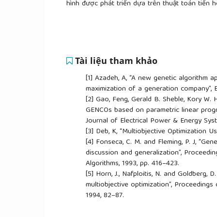
hình được phát triển dựa trên thuật toán tiến
Tài liệu tham khảo
[1]
Azadeh, A, “A new genetic algorithm ap
maximization of a generation company”, E
[2]
Gao, Feng, Gerald B. Sheble, Kory W. 
GENCOs based on parametric linear progra
Journal of Electrical Power & Energy Sys
[3]
Deb, K, “Multiobjective Optimization Us
[4]
Fonseca, C. M. and Fleming, P. J, “Gene
discussion and generalization”, Proceedi
Algorithms, 1993, pp. 416–423.
[5]
Horn, J., Nafploitis, N. and Goldberg, D
multiobjective optimization”, Proceedings
1994, 82–87.
[6]
Zitzler, E, “Evolutionary algorithms fo
Doctoral dissertation ETH 13398, Swiss Fed