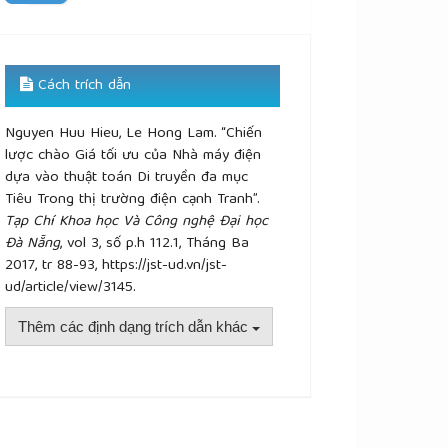
Cách trích dẫn
Nguyen Huu Hieu, Le Hong Lam. “Chiến
lược chào Giá tối ưu của Nhà máy điện
dựa vào thuật toán Di truyền đa mục
Tiêu Trong thị trường điện cạnh Tranh”.
Tạp Chí Khoa học Và Công nghệ Đại học
Đà Nẵng
, vol 3, số p.h 112.1, Tháng Ba
2017, tr 88-93, https://jst-ud.vn/jst-
ud/article/view/3145.
Thêm các định dạng trích dẫn khác
plugins.themes.academic_pro.article.details##