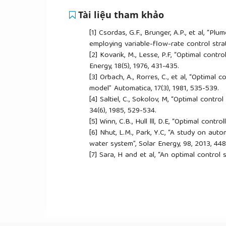
Tài liệu tham khảo
[1]
Csordas, G.F., Brunger, A.P., et al, “P
employing variable-flow-rate control strat
[2]
Kovarik, M., Lesse, P.F, “Optimal contr
Energy, 18(5), 1976, 431-435.
[3]
Orbach, A., Rorres, C., et al, “Optimal 
model” Automatica, 17(3), 1981, 535-539.
[4]
Saltiel, C., Sokolov, M, “Optimal contr
34(6), 1985, 529-534.
[5]
Winn, C.B., Hull lll, D.E, “Optimal cont
[6]
Nhut, L.M., Park, Y.C, “A study on aut
water system”, Solar Energy, 98, 2013, 44
[7]
Sara, H and et al, “An optimal control
system”, Journal of Process Control, 84, 
[8]
Badescu and et al, “Empirical versus o
Journal of Energy Engineering 142(3), 201
[9]
Mohamed, A.Z and et al, “Energic per
system for different flow rates values: A 
[10]
Pang, W and et al, “Experimental eff