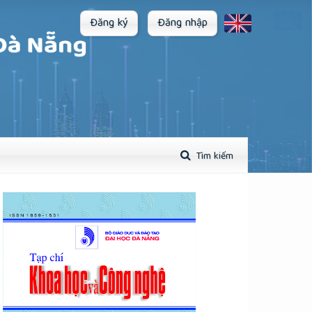
Đăng ký
Đăng nhập
Tìm kiếm
plugins.themes.academic_pro.article.sidebar##