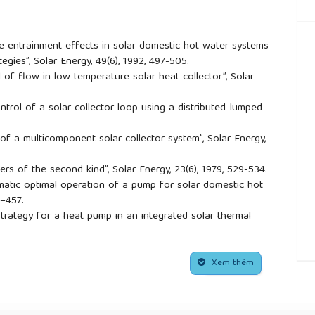
lume entrainment effects in solar domestic hot water systems
egies”, Solar Energy, 49(6), 1992, 497-505.
ol of flow in low temperature solar heat collector”, Solar
control of a solar collector loop using a distributed-lumped
ol of a multicomponent solar collector system”, Solar Energy,
rollers of the second kind”, Solar Energy, 23(6), 1979, 529-534.
omatic optimal operation of a pump for solar domestic hot
8–457.
 strategy for a heat pump in an integrated solar thermal
2019, 35-45.
ptimal control of flow in solar domestic hot water system”,
6.
Xem thêm
##
formance and economic analysis of a solar water heating
case stude”, Solar Energy, 147(1), 2017, 164-180.
ect of high mass flow rate and volume cooling on