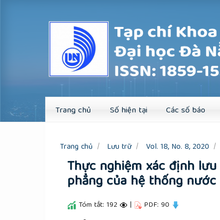
Quick
jump
to
page
content
Main
Navigation
Main
Content
Sidebar
Trang chủ
Số hiện tại
Các số báo
Trang chủ
Lưu trữ
Vol. 18, No. 8, 2020
Thực nghiệm xác định lưu
phẳng của hệ thống nước 
Tóm tắt: 192
|
PDF: 90
##plugins.themes.academic_pro.a