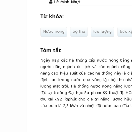
Lê Minh Nhựt
Từ khóa:
Nước nóng
bộ thu
lưu lượng
bức xạ
Tóm tắt
Ngày nay, các hệ thống cấp nước nóng bằng n
người dân, ngành du lịch và các ngành công 
nâng cao hiệu suất của các hệ thống này là điề
định lưu lượng nước qua vòng lặp bộ thu nh
lượng mặt trời. Hệ thống nước nóng năng lượn
đặt tại trường Đại học Sư phạm Kỹ thuật Tp.H
thu tại 7,92 lít/phút cho giá trị năng lượng h
của bơm là 2,3 kWh và nhiệt độ nước ban đầu tr