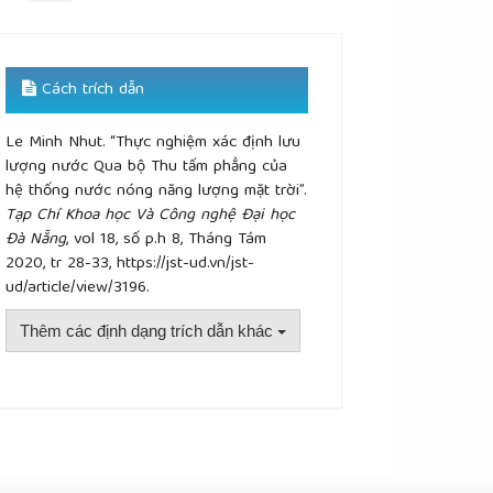
Cách trích dẫn
Le Minh Nhut. “Thực nghiệm xác định lưu
lượng nước Qua bộ Thu tấm phẳng của
hệ thống nước nóng năng lượng mặt trời”.
Tạp Chí Khoa học Và Công nghệ Đại học
Đà Nẵng
, vol 18, số p.h 8, Tháng Tám
2020, tr 28-33, https://jst-ud.vn/jst-
ud/article/view/3196.
Thêm các định dạng trích dẫn khác
plugins.themes.academic_pro.article.details##