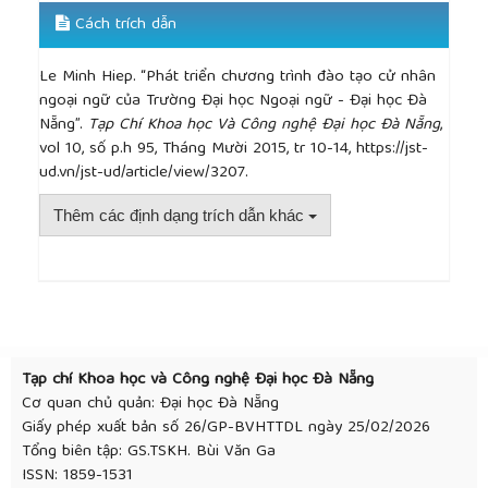
Cách trích dẫn
Le Minh Hiep. “Phát triển chương trình đào tạo cử nhân
ngoại ngữ của Trường Đại học Ngoại ngữ - Đại học Đà
Nẵng”.
Tạp Chí Khoa học Và Công nghệ Đại học Đà Nẵng
,
vol 10, số p.h 95, Tháng Mười 2015, tr 10-14, https://jst-
ud.vn/jst-ud/article/view/3207.
Thêm các định dạng trích dẫn khác
##plugins.themes.academic_pro.article.detai
Tạp chí Khoa học và Công nghệ Đại học Đà Nẵng
Cơ quan chủ quản: Đại học Đà Nẵng
Giấy phép xuất bản số 26/GP-BVHTTDL ngày 25/02/2026
Tổng biên tập: GS.TSKH. Bùi Văn Ga
ISSN: 1859-1531