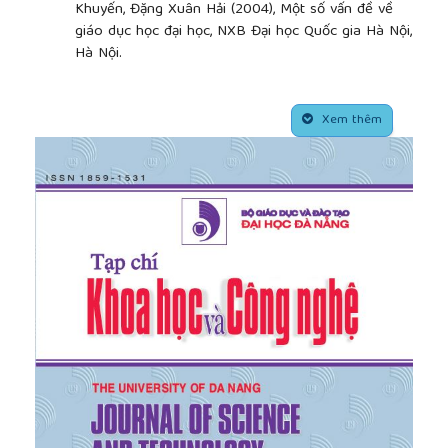
Khuyến, Đặng Xuân Hải (2004), Một số vấn đề về
giáo dục học đại học, NXB Đại học Quốc gia Hà Nội,
Hà Nội.
[5]
Peter F. Oliva (2006), Xây dựng ch¬ương trình
học, Nguyễn Kim Dung dịch, NXB Giáo dục, thành
##plugins.themes.academic_pro.article.side
phố Hồ Chí Minh.
Xem thêm
[6]
Trường Đại học Ngoại ngữ - Đại học Đà Nẵng
(2014), Báo cáo Tự đánh giá kiểm định chất lượng
giáo dục trường đại học.
[7]
Tyler Ralph W.(© 1949, 1969, 2013), Basic
Principles of Curriculum and Instruction, Chicago:
University of Chicago Press.
[8]
Wentling Tim L. (1993), Planning for Effective
Training: Guide to Curriculum Development, Food
and Agriculture Organization of the United Nations,
Stylus Public.