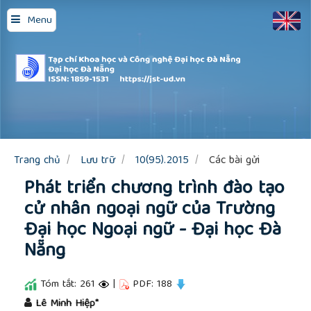
Quick
Menu
jump
to
page
content
Main
Navigation
Main
Content
Sidebar
Trang chủ
Lưu trữ
10(95).2015
Các bài gửi
Phát triển chương trình đào tạo
cử nhân ngoại ngữ của Trường
Đại học Ngoại ngữ - Đại học Đà
Nẵng
Tóm tắt: 261
|
PDF: 188
##plugins.themes.academic_pro.article.main
Lê Minh Hiệp*