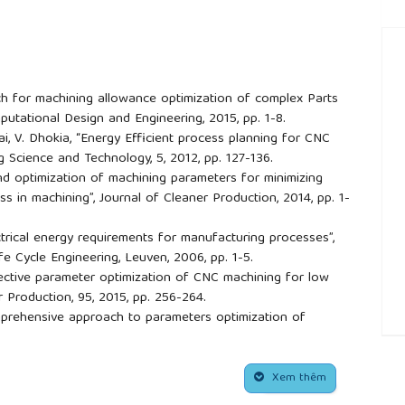
ch for machining allowance optimization of complex Parts
mputational Design and Engineering, 2015, pp. 1-8.
ai, V. Dhokia, “Energy Efficient process planning for CNC
g Science and Technology, 5, 2012, pp. 127-136.
and optimization of machining parameters for minimizing
in machining”, Journal of Cleaner Production, 2014, pp. 1-
ectrical energy requirements for manufacturing processes”,
fe Cycle Engineering, Leuven, 2006, pp. 1-5.
objective parameter optimization of CNC machining for low
r Production, 95, 2015, pp. 256-264.
A comprehensive approach to parameters optimization of
 2016, pp. 1-16.
##
. Li, “Integrated optimization of cutting tool and cutting
energy footprint and production time”, Energy, 175, 2019, pp.
Xem thêm