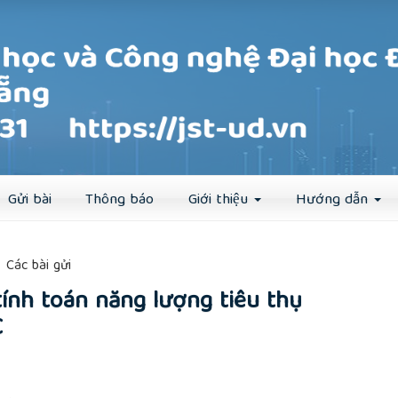
Đăng ký
Đăng nhập
Gửi bài
Thông báo
Giới thiệu
Hướng dẫn
##
Các bài gửi
ính toán năng lượng tiêu thụ
C
rticle.main##