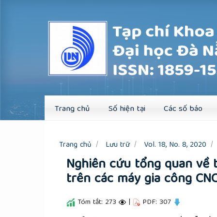
Quick
jump
to
page
content
Main
Navigation
Main
Content
Sidebar
Trang chủ
Số hiện tại
Các số báo
Trang chủ
Lưu trữ
Vol. 18, No. 8, 2020
Nghiên cứu tổng quan về t
trên các máy gia công CN
Tóm tắt: 273
|
PDF: 307
##plugins.themes.academic_pro.a