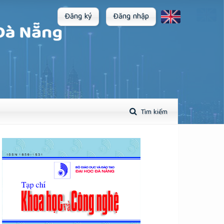
Đăng ký
Đăng nhập
Tìm kiếm
plugins.themes.academic_pro.article.sidebar##