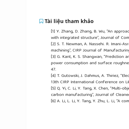
Tài liệu tham khảo
[1]
Y. Zhang, D. Zhang, B. Wu, “An approa
with integrated structure”, Journal of Co
[2]
S. T. Newman, A. Nassehi. R. Imani-Asr
machining”, CIRP Journal of Manufacturin
[3]
G. Kant, K. S. Shangwan, “Prediction 
power consumption and surface roughness 
47.
[4]
T. Gutowski, J. Dahmus, A. Thiriez, “El
13th CIRP International Conference on Li
[5]
Q. Yi, C. Li, Y. Tang, X. Chen, “Multi-
carbon manufacturing”, Journal of Cleane
[6]
A. Li, L. Li, Y. Tang, Y. Zhu, L. Li, “
energy-aware CNC milling”, J Intell Manuf,
[7]
X. Chen, C. Lia, Y. Tang, L. Li, Y. Du, L
parameters in face milling for minimizing 
1021-1037.