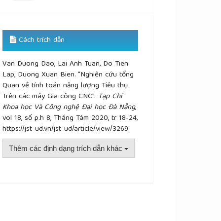
Cách trích dẫn
Van Duong Dao, Lai Anh Tuan, Do Tien
Lap, Duong Xuan Bien. “Nghiên cứu tổng
Quan về tính toán năng lượng Tiêu thụ
Trên các máy Gia công CNC”.
Tạp Chí
Khoa học Và Công nghệ Đại học Đà Nẵng
,
vol 18, số p.h 8, Tháng Tám 2020, tr 18-24,
https://jst-ud.vn/jst-ud/article/view/3269.
Thêm các định dạng trích dẫn khác
plugins.themes.academic_pro.article.details##