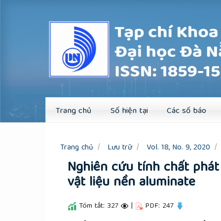
Quick
jump
to
page
content
Main
Navigation
Main
Content
Sidebar
Trang chủ
Số hiện tại
Các số báo
Trang chủ
Lưu trữ
Vol. 18, No. 9, 2020
Nghiên cứu tính chất phá
vật liệu nền aluminate
Tóm tắt: 327
|
PDF: 247
##plugins.themes.academic_pro.a