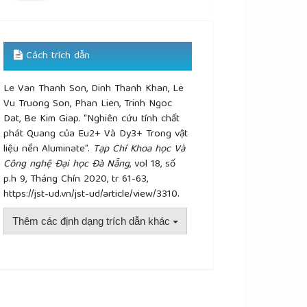
Cách trích dẫn
Le Van Thanh Son, Dinh Thanh Khan, Le
Vu Truong Son, Phan Lien, Trinh Ngoc
Dat, Be Kim Giap. “Nghiên cứu tính chất
phát Quang của Eu2+ Và Dy3+ Trong vật
liệu nền Aluminate”.
Tạp Chí Khoa học Và
Công nghệ Đại học Đà Nẵng
, vol 18, số
p.h 9, Tháng Chín 2020, tr 61-63,
https://jst-ud.vn/jst-ud/article/view/3310.
Thêm các định dạng trích dẫn khác
plugins.themes.academic_pro.article.details##