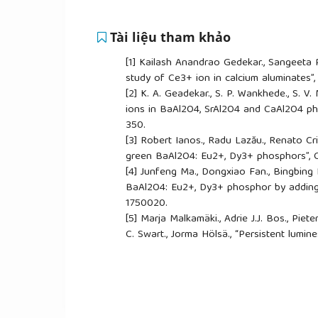
Tài liệu tham khảo
[1]
Kailash Anandrao Gedekar., Sangeeta P.
study of Ce3+ ion in calcium aluminates”,
[2]
K. A. Geadekar., S. P. Wankhede., S. V.
ions in BaAl2O4, SrAl2O4 and CaAl2O4 pho
350.
[3]
Robert Ianos., Radu Lazău., Renato Cri
green BaAl2O4: Eu2+, Dy3+ phosphors”, Cer
[4]
Junfeng Ma., Dongxiao Fan., Bingbing
BaAl2O4: Eu2+, Dy3+ phosphor by adding Li
1750020.
[5]
Marja Malkamäki., Adrie J.J. Bos., Piet
C. Swart., Jorma Hölsä., “Persistent lumi
Physica B: Physics of Condensed Matter, 
[6]
Lai L.P., Sheng W.S., Ling Z.S., Jun Z.
phosphor for white ligh-emitting diodes”, 
[7]
Lin H., Yang D., Liu G., Ma T., Zhai B., 
and photoluminescence in Sm3+- and Eu3+ 