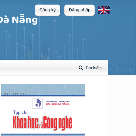
Đăng ký
Đăng nhập
Tìm kiếm
plugins.themes.academic_pro.article.sidebar##