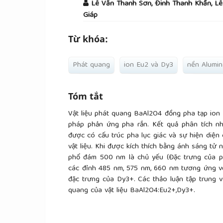
Lê Văn Thanh Sơn, Đinh Thanh Khẩn, Lê
Giáp
Từ khóa:
Phát quang
ion Eu2 và Dy3
nền Alumin
Tóm tắt
Vật liệu phát quang BaAl2O4 đồng pha tạp io
pháp phản ứng pha rắn. Kết quả phân tích nh
được có cấu trúc pha lục giác và sự hiện diện
vật liệu. Khi được kích thích bằng ánh sáng tử
phổ đám 500 nm là chủ yếu (Đặc trưng của p
các đỉnh 485 nm, 575 nm, 660 nm tương ứng vớ
đặc trưng của Dy3+. Các thảo luận tập trung 
quang của vật liệu BaAl2O4:Eu2+,Dy3+.