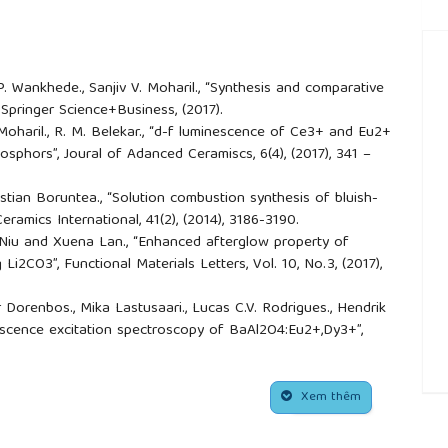
 Wankhede., Sanjiv V. Moharil., “Synthesis and comparative
 Springer Science+Business, (2017).
 Moharil., R. M. Belekar., “d-f luminescence of Ce3+ and Eu2+
sphors”, Joural of Adanced Ceramiscs, 6(4), (2017), 341 –
stian Boruntea., “Solution combustion synthesis of bluish-
amics International, 41(2), (2014), 3186-3190.
 Niu and Xuena Lan., “Enhanced afterglow property of
2CO3”, Functional Materials Letters, Vol. 10, No.3, (2017),
er Dorenbos., Mika Lastusaari., Lucas C.V. Rodrigues., Hendrik
nescence excitation spectroscopy of BaAl2O4:Eu2+,Dy3+”,
(2020), 411947.
F., Zheng X., “Ca2BO3Cl:Ce3+, Tb3+: A novel tunable emitting
Chin. Phys B. 21, (2012), 127804.
Xem thêm
##
An Q., Yu J., Wang X., Liu X., Pun E.Y.B., “Optical absorption
- doped rare-earth borate glasses”, J. Lumin. 113, (2005),