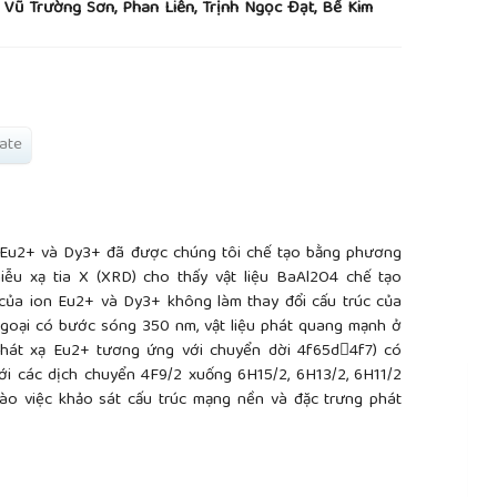
 Vũ Trường Sơn, Phan Liễn, Trịnh Ngọc Đạt, Bế Kim
ate
n Eu2+ và Dy3+ đã được chúng tôi chế tạo bằng phương
iễu xạ tia X (XRD) cho thấy vật liệu BaAl2O4 chế tạo
 của ion Eu2+ và Dy3+ không làm thay đổi cấu trúc của
 ngoại có bước sóng 350 nm, vật liệu phát quang mạnh ở
hát xạ Eu2+ tương ứng với chuyển dời 4f65d4f7) có
i các dịch chuyển 4F9/2 xuống 6H15/2, 6H13/2, 6H11/2
vào việc khảo sát cấu trúc mạng nền và đặc trưng phát