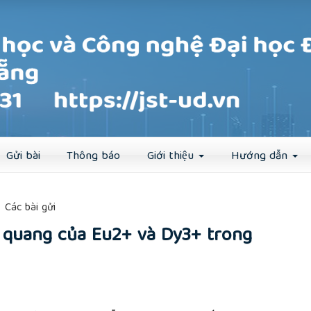
Đăng ký
Đăng nhập
Gửi bài
Thông báo
Giới thiệu
Hướng dẫn
##
Các bài gửi
t quang của Eu2+ và Dy3+ trong
rticle.main##