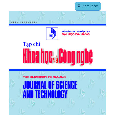
học Ngoại ngữ - ĐHĐN, Luận văn Thạc sĩ chuyên
##plugins.themes.academic_pro.article.side
ngành Quản lý Giáo dục, Đại học Đà Nẵng.
Xem thêm
[7]
F.W.Taylor (1947), Scientific Management:
Comprising shop management, the principles of
scientific management and testimony before the
special house committee, Publisher: Harper
[8]
Juran, J. M., & Gryna, F. M. Juran's Quality Control
Handbook
[9]
(4 ed.). New York: McGraw-Hill, 1988
[10]
http://iso.hufi.vn/
[11]
http://nangsuatchatluong.quatest3.com.vn/