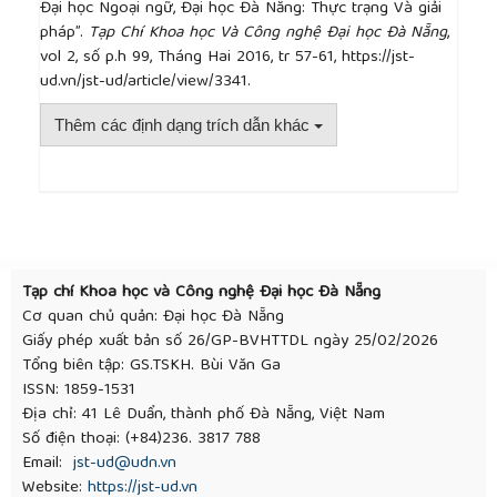
Đại học Ngoại ngữ, Đại học Đà Nẵng: Thực trạng Và giải
pháp”.
Tạp Chí Khoa học Và Công nghệ Đại học Đà Nẵng
,
vol 2, số p.h 99, Tháng Hai 2016, tr 57-61, https://jst-
ud.vn/jst-ud/article/view/3341.
Thêm các định dạng trích dẫn khác
##plugins.themes.academic_pro.article.detai
Tạp chí Khoa học và Công nghệ Đại học Đà Nẵng
Cơ quan chủ quản: Đại học Đà Nẵng
Giấy phép xuất bản số 26/GP-BVHTTDL ngày 25/02/2026
Tổng biên tập: GS.TSKH. Bùi Văn Ga
ISSN: 1859-1531
Địa chỉ: 41 Lê Duẩn, thành phố Đà Nẵng, Việt Nam
Số điện thoại: (+84)236. 3817 788
Email:
jst-ud@udn.vn
Website:
https://jst-ud.vn