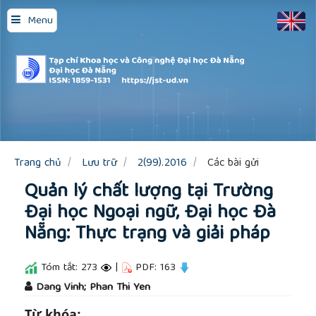
Quick
Menu
jump
to
page
content
Main
Navigation
Main
Content
Sidebar
Trang chủ
Lưu trữ
2(99).2016
Các bài gửi
Quản lý chất lượng tại Trường
Đại học Ngoại ngữ, Đại học Đà
Nẵng: Thực trạng và giải pháp
Tóm tắt: 273
|
PDF: 163
##plugins.themes.academic_pro.article.main
Dang Vinh; Phan Thi Yen
Từ khóa: