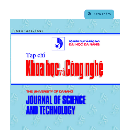
“Performance improvement of dynamic weighing
systems using linear quadratic Gaussian controller”,
##plugins.themes.academic_pro.article.side
Instrumentation and Measurement Technology
Xem thêm
Conference IMTC 03, Proceedings of the 20th
IEEE, 2003, 20, (2), pp. 1537-1540.
[5]
Halimic, M., Balachandran, W., Enab, Y.: “Fuzzy
logic estimator for dynamic weighing system”,
Proceedings of the Fifth IEEE International
Conference, 1996, 3, (1), pp. 2123-2129.
[6]
Higino, J., Couto, C.: “Digital filtering in smart
load cells”, Industrial Electronics Control and
Instrumentation Proceedings of the IEEE IECON
21st International Conference, 1995, 21, (2), pp. 990-
994.
[7]
Wu, Q., Pan, R., Luo, X., et al.: “A Signal
Processing Method for Dynamic Weighing System”,
SSA-LVQ Network ICEMI, The Ninth International
Conference on Electronic Measurement &
Instruments, 2009.
[8]
Bazydło, P., Szewczyk, R., Urbański, M.: “An
Integrated Dynamic Weighing System Based On