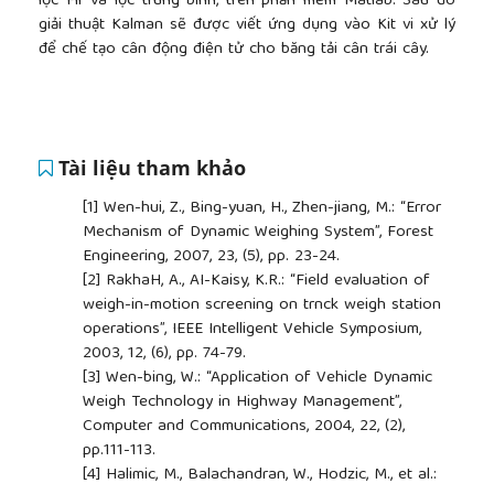
lọc Fir và lọc trung bình, trên phần mềm Matlab. Sau đó
giải thuật Kalman sẽ được viết ứng dụng vào Kit vi xử lý
để chế tạo cân động điện tử cho băng tải cân trái cây.
Tài liệu tham khảo
[1]
Wen-hui, Z., Bing-yuan, H., Zhen-jiang, M.: “Error
Mechanism of Dynamic Weighing System”, Forest
Engineering, 2007, 23, (5), pp. 23-24.
[2]
RakhaH, A., AI-Kaisy, K.R.: “Field evaluation of
weigh-in-motion screening on trnck weigh station
operations”, IEEE Intelligent Vehicle Symposium,
2003, 12, (6), pp. 74-79.
[3]
Wen-bing, W.: “Application of Vehicle Dynamic
Weigh Technology in Highway Management”,
Computer and Communications, 2004, 22, (2),
pp.111-113.
[4]
Halimic, M., Balachandran, W., Hodzic, M., et al.: