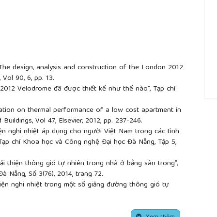
: The design, analysis and construction of the London 2012
 Vol 90, 6, pp. 13.
 2012 Velodrome đã được thiết kế như thế nào”, Tạp chí
##
tigation on thermal performance of a low cost apartment in
Buildings, Vol 47, Elsevier, 2012, pp. 237-246.
ện nghi nhiệt áp dụng cho người Việt Nam trong các tình
 Tạp chí Khoa học và Công nghệ Đại học Đà Nẵng, Tập 5,
i thiện thông gió tự nhiên trong nhà ở bằng sân trong”,
à Nẵng, Số 3(76), 2014, trang 72.
iện nghi nhiệt trong một số giảng đường thông gió tự
ọc Đà Nẵng, Số 01(86), 2015, trang 89.
e Integrated Design Process (IDP) – A more holistic
oceedings of the 2005 World Sustainable Building