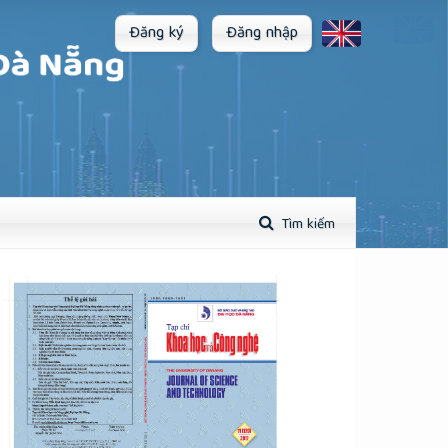
Đăng ký
Đăng nhập
Tìm kiếm
plugins.themes.academic_pro.article.sidebar##