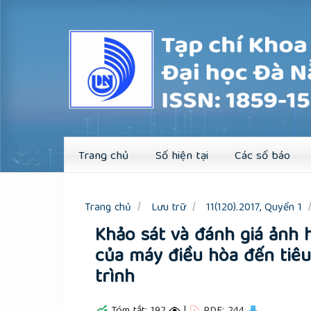
Quick
jump
to
page
content
Main
Navigation
Main
Content
Sidebar
Trang chủ
Số hiện tại
Các số báo
Trang chủ
Lưu trữ
11(120).2017, Quyển 1
Khảo sát và đánh giá ảnh 
của máy điều hòa đến tiêu
trình