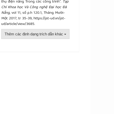
thụ điện năng Trong các công trình”.
Tạp
Chí Khoa học Và Công nghệ Đại học Đà
Nẵng
, vol 11, số p.h 120.1, Tháng Mười-
Một 2017, tr 35-39, https://jst-ud.vn/jst-
ud/article/view/3685.
Thêm các định dạng trích dẫn khác
plugins.themes.academic_pro.article.details##