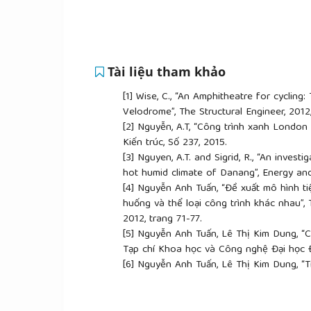
Tài liệu tham khảo
[1]
Wise, C., “An Amphitheatre for cycling
Velodrome”, The Structural Engineer, 2012,
[2]
Nguyễn, A.T, “Công trình xanh London
Kiến trúc, Số 237, 2015.
[3]
Nguyen, A.T. and Sigrid, R., “An inves
hot humid climate of Danang”, Energy and 
[4]
Nguyễn Anh Tuấn, “Đề xuất mô hình ti
huống và thể loại công trình khác nhau”,
2012, trang 71-77.
[5]
Nguyễn Anh Tuấn, Lê Thị Kim Dung, “Cả
Tạp chí Khoa học và Công nghệ Đại học Đ
[6]
Nguyễn Anh Tuấn, Lê Thị Kim Dung, “T
nhiên”, Tạp chí Khoa học Công nghệ Đại h
[7]
H. T. R. Hansen và M. A. Knudstrup, Th
approach to sustainable architecture, Pr