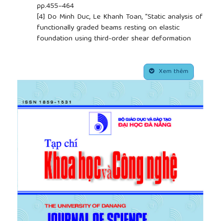
pp.455–464
[4]
Do Minh Duc, Le Khanh Toan, “Static analysis of
functionally graded beams resting on elastic
foundation using third-order shear deformation
theory”, Review of ministry of construction, 3, 2016,
pp. 43-46.
##plugins.themes.academic_pro.article.side
[5]
Do Minh Duc, Le Vu An, Le Khanh Toan,
Xem thêm
“Bending of functionally graded beams under axial
force”, Conference on advanced technology in civil
engineering towards sustainable development,
2016, pp. 13-17.
[6]
H.-S. Shen, Functionally graded materials:
nonlinear analysis of plates and shells, Published
by Taylor & Francis Group, LLC, 2009.
[7]
H.-T. Thai, T.P. Vo, “Bending and free vibration of
functionally graded beams using various higher-
order shear deformation beam theories”,
International Journal of Mechanical Sciences, 62,
2012, pp. 57–66.
[8]
J. Ying, C.F. Lu, W. Q. Chen, “Two-dimensional