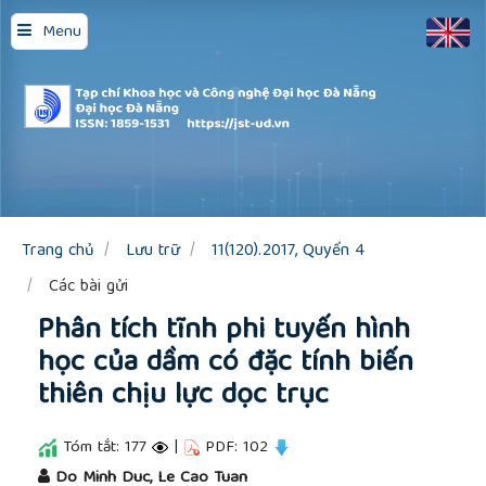
Quick
Menu
jump
to
page
content
Main
Navigation
Main
Content
Sidebar
Trang chủ
Lưu trữ
11(120).2017, Quyển 4
Các bài gửi
Phân tích tĩnh phi tuyến hình
học của dầm có đặc tính biến
thiên chịu lực dọc trục
Tóm tắt: 177
|
PDF: 102
##plugins.themes.academic_pro.article.main
Do Minh Duc, Le Cao Tuan