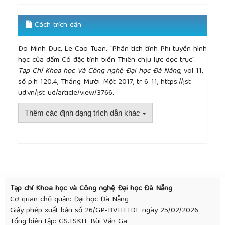
Cách trích dẫn
Do Minh Duc, Le Cao Tuan. “Phân tích tĩnh Phi tuyến hình
học của dầm Có đặc tính biến Thiên chịu lực dọc trục”.
Tạp Chí Khoa học Và Công nghệ Đại học Đà Nẵng
, vol 11,
số p.h 120.4, Tháng Mười-Một 2017, tr 6-11, https://jst-
ud.vn/jst-ud/article/view/3766.
Thêm các định dạng trích dẫn khác
##plugins.themes.academic_pro.article.detai
Tạp chí Khoa học và Công nghệ Đại học Đà Nẵng
Cơ quan chủ quản: Đại học Đà Nẵng
Giấy phép xuất bản số 26/GP-BVHTTDL ngày 25/02/2026
Tổng biên tập: GS.TSKH. Bùi Văn Ga