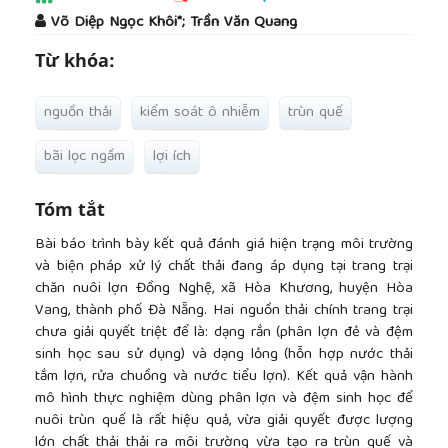
##plugins.themes.academic_pro.article.main
Võ Diệp Ngọc Khôi*; Trần Văn Quang
Từ khóa:
nguồn thải
kiểm soát ô nhiễm
trùn quế
bãi lọc ngầm
lợi ích
Tóm tắt
Bài báo trình bày kết quả đánh giá hiện trạng môi trường
và biện pháp xử lý chất thải đang áp dụng tại trang trại
chăn nuôi lợn Đồng Nghệ, xã Hòa Khương, huyện Hòa
Vang, thành phố Đà Nẵng. Hai nguồn thải chính trang trại
chưa giải quyết triệt để là: dạng rắn (phân lợn đẻ và đệm
sinh học sau sử dụng) và dạng lỏng (hỗn hợp nước thải
tắm lợn, rửa chuồng và nước tiểu lợn). Kết quả vận hành
mô hình thực nghiệm dùng phân lợn và đệm sinh học để
nuôi trùn quế là rất hiệu quả, vừa giải quyết được lượng
lớn chất thải thải ra môi trường vừa tạo ra trùn quế và