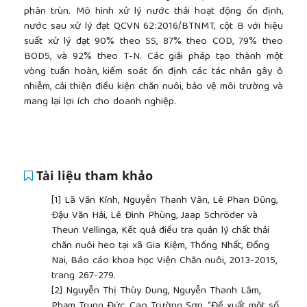
phân trùn. Mô hình xử lý nước thải hoạt động ổn định,
nước sau xử lý đạt QCVN 62:2016/BTNMT, cột B với hiệu
suất xử lý đạt 90% theo SS, 87% theo COD, 79% theo
BOD5, và 92% theo T-N. Các giải pháp tạo thành một
vòng tuần hoàn, kiểm soát ổn định các tác nhân gây ô
nhiễm, cải thiện điều kiện chăn nuôi, bảo vệ môi trường và
mang lại lợi ích cho doanh nghiệp.
Tài liệu tham khảo
[1]
Lã Văn Kính, Nguyễn Thanh Vân, Lê Phan Dũng,
Đậu Văn Hải, Lê Đình Phùng, Jaap Schröder và
Theun Vellinga, Kết quả điều tra quản lý chất thải
chăn nuôi heo tại xã Gia Kiệm, Thống Nhất, Đồng
Nai, Báo cáo khoa học Viện Chăn nuôi, 2013-2015,
trang 267-279.
[2]
Nguyễn Thị Thùy Dung, Nguyễn Thanh Lâm,
Phạm Trung Đức, Cao Trường Sơn, “Đề xuất một số