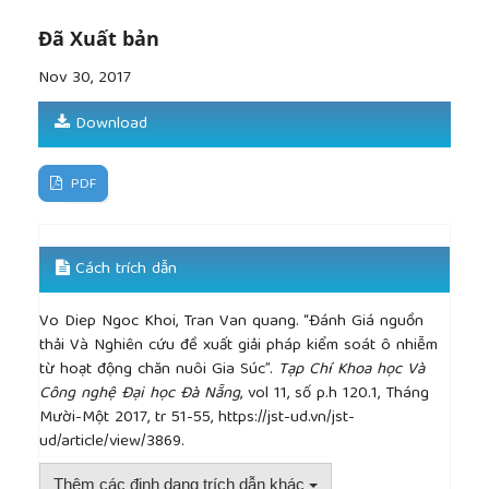
và Công nghệ Nghệ An, Số 7, 2016, trang 10-11.
Đã Xuất bản
Nov 30, 2017
Download
PDF
Cách trích dẫn
Vo Diep Ngoc Khoi, Tran Van quang. “Đánh Giá nguồn
thải Và Nghiên cứu đề xuất giải pháp kiểm soát ô nhiễm
từ hoạt động chăn nuôi Gia Súc”.
Tạp Chí Khoa học Và
Công nghệ Đại học Đà Nẵng
, vol 11, số p.h 120.1, Tháng
Mười-Một 2017, tr 51-55, https://jst-ud.vn/jst-
ud/article/view/3869.
Thêm các định dạng trích dẫn khác