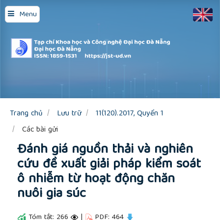
Quick
Menu
jump
to
page
content
Main
Navigation
Main
Content
Sidebar
Trang chủ
Lưu trữ
11(120).2017, Quyển 1
Các bài gửi
Đánh giá nguồn thải và nghiên
cứu đề xuất giải pháp kiểm soát
ô nhiễm từ hoạt động chăn
nuôi gia súc
Tóm tắt: 266
|
PDF: 464