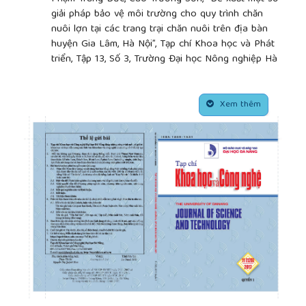
giải pháp bảo vệ môi trường cho quy trình chăn
nuôi lợn tại các trang trại chăn nuôi trên địa bàn
huyện Gia Lâm, Hà Nội”, Tạp chí Khoa học và Phát
triển, Tập 13, Số 3, Trường Đại học Nông nghiệp Hà
Nội, 2015, trang 427-436.
[3]
Vũ Thị Thanh Hương, Vũ Quốc Chính, Nguyễn
##plugins.themes.academic_pro.article.side
Thị Hà Châu, Lê Văn Cư, “Kết quả nghiên cứu thực
Xem thêm
trạng và các giải pháp quản lý môi trường trong
chăn nuôi hộ gia đình và trang trại nhỏ ở một số
tỉnh miền Bắc”, Tạp chí Khoa học Công nghệ Thủy
lợi, Số 18, 2013, trang 1-7.
[4]
Đỗ Ngọc Biền, Kỹ thuật nuôi giun quế, Dự án
Nông nghiệp sinh thái (02/2012-10/2012).
[5]
Bộ Nông nghiệp và Phát triển Nông thôn, Báo
cáo ứng dụng công nghệ đệm lót sinh học trong
chăn nuôi lợn, Số 2886/BNN-CN, Hà Nội, ngày 23
tháng 8 năm 2013.
[6]
Nguyễn Thị Thúy Hà, “Nghiên cứu công nghệ bãi
lọc ngầm trồng cây để xử lý nước thải chăn nuôi
sau bể biogas ở Thanh Chương”, Tạp chí Khoa học