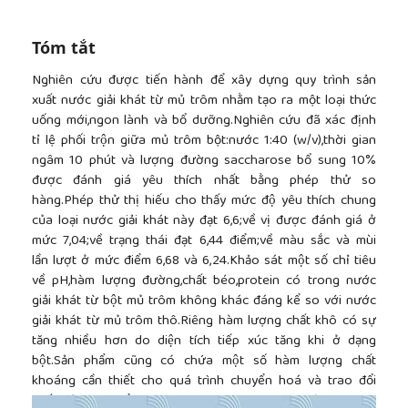
Tóm tắt
Nghiên cứu được tiến hành để xây dựng quy trình sản
xuất nước giải khát từ mủ trôm nhằm tạo ra một loại thức
uống mới,ngon lành và bổ dưỡng.Nghiên cứu đã xác định
tỉ lệ phối trộn giữa mủ trôm bột:nước 1:40 (w/v),thời gian
ngâm 10 phút và lượng đường saccharose bổ sung 10%
được đánh giá yêu thích nhất bằng phép thử so
hàng.Phép thử thị hiếu cho thấy mức độ yêu thích chung
của loại nước giải khát này đạt 6,6;về vị được đánh giá ở
mức 7,04;về trạng thái đạt 6,44 điểm;về màu sắc và mùi
lần lượt ở mức điểm 6,68 và 6,24.Khảo sát một số chỉ tiêu
về pH,hàm lượng đường,chất béo,protein có trong nước
giải khát từ bột mủ trôm không khác đáng kể so với nước
giải khát từ mủ trôm thô.Riêng hàm lượng chất khô có sự
tăng nhiều hơn do diện tích tiếp xúc tăng khi ở dạng
bột.Sản phẩm cũng có chứa một số hàm lượng chất
khoáng cần thiết cho quá trình chuyển hoá và trao đổi
##plugins.themes.academic_pro.article.side
chất của cơ thể như Ca, K, Zn, Fe, Mg, Al,... và cũng an