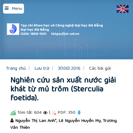
Quick
Menu
jump
to
page
content
Main
Navigation
Main
Content
Sidebar
Trang chủ
Lưu trữ
3(100).2016
Các bài gửi
Nghiên cứu sản xuất nước giải
khát từ mủ trôm (Sterculia
foetida).
Tóm tắt: 604
|
PDF: 350
##plugins.themes.academic_pro.article.main
Nguyễn Thị Lan Anh*, Lê Nguyễn Huyền My, Trương
Văn Thiên