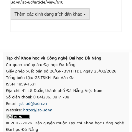
ud.vn/jst-ud/article/view/610.
Thêm các định dạng trích dẫn khác
##plugins.themes.academic_pro.article.detai
Tạp chí Khoa học và Công nghệ Đại học Đà Nẵng
Cơ quan chủ quản: Đại học Đà Nẵng
Giấy phép xuất bản số 26/GP-BVHTTDL ngày 25/02/2026
Tổng biên tập: GS.TSKH. Bùi Văn Ga
ISSN: 1859-1531
Địa chỉ: 41 Lê Duẩn, thành phố Đà Nẵng, Việt Nam
Số điện thoại: (+84)236. 3817 788
Email:
jst-ud@udn.vn
Website:
https://jst-ud.vn
© 2002-2026. Bản quyền thuộc Tạp chí Khoa học Công nghệ
Đại học Đà Nẵng