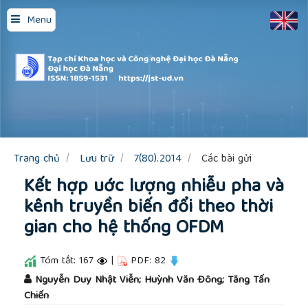
Quick
Menu
jump
to
page
content
Main
Navigation
Main
Content
Sidebar
Trang chủ
Lưu trữ
7(80).2014
Các bài gửi
Kết hợp uớc lượng nhiễu pha và
kênh truyền biến đổi theo thời
gian cho hệ thống OFDM
Tóm tắt: 167
|
PDF: 82
##plugins.themes.academic_pro.article.main
Nguyễn Duy Nhật Viễn; Huỳnh Văn Đông; Tăng Tấn
Chiến