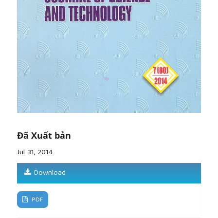
Complexity kalman Approach for Channel
Estimation in Doubly-Selective OFDM Systems”, IEEE
Signal Processing letters, vol.16, no. 7, 2009.
[9]
Rocco Claudio Cannizzaro, Paolo Banelli, Geert
Leus, “Adaptive Channel Estimation for OFDM
Systems with Doppler spread”, IEEE Signal
Processing letters, 2006.
[10]
Liying Song, Jitendra K. Tugnait, “Doubly-
Selective Fading Channel Equalization: A
Comparison of the Kalman Filter Approach with the
Basis Expasion Model-Based Equalizers”, IEEE
Transactions on Communication, vol. 8, no.1, 2009.
Đã Xuất bản
[11]
T. Pollet, M.Bladel, and M. Moeneclaey, “BER
sensitivity of OFDM systems to carrier frequency
Jul 31, 2014
offset and Wiener phase noise”, IEEE Transactions
on Communication, vol. 43, pp. 191-193, 1995.
Download
[12]
[L. Tomba, “On the effect of Wiener phase
noise in OFDM systems”, IEEE Transactions on
Communication, vol. 46, pp. 580-583, 1998.
PDF
[13]
G. J. Foschini and G. Vannucci, “Characterizing