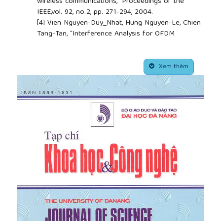
wireless communications,” Proceedings of the
IEEE,vol. 92, no.2, pp. 271-294, 2004.
[4]
Vien Nguyen-Duy_Nhat, Hung Nguyen-Le, Chien
Tang-Tan, “Interference Analysis for OFDM
Transmission in the Presence of Time-Varying
Channel Impairments”, REV Journal on Electronics
##plugins.themes.academic_pro.article.side
and Communications, Vol. 2, No. 3-4, 2012.
Xem thêm
[5]
Songping Wu, Yeheskel Bar-Ness, “OFDM
Systems in the Presence of Phase Noise:
Consequences and Solutions”, IEEE Transactions on
Communication, vol.52, no.11, pp.1988-1996, 2004.
[6]
Hussein Hijazi, Eric Pierre Simon, Martine Lienard
and Laurent Ros, “Channel Estimation for MIMO-
OFDM Systems in Fast Time-Varying Enviroments”,
4th International Symposium on Communications,
Control and Signal Processing (ISCCSP), 2010.
[7]
Hung Nguyen-Le, Tho Le-Ngoc, “Pilot-Aided
Joint CFO and Doubly-Selective Channel Estimation
for OFDM Transmissions”, IEEE Transactions on
Broadcasting, vol. 56, no. 4,pp. 514-522, 2010.
[8]
Karthk Muralidhar, Kwok Hung Li, “A Low-