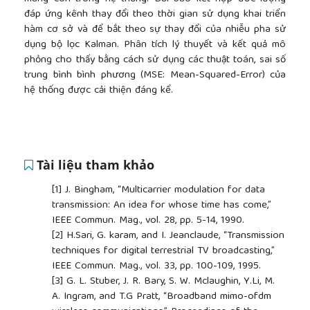
đáp ứng kênh thay đổi theo thời gian sử dụng khai triển
hàm cơ sở và để bắt theo sự thay đổi của nhiễu pha sử
dụng bộ lọc Kalman. Phân tích lý thuyết và kết quả mô
phỏng cho thấy bằng cách sử dụng các thuật toán, sai số
trung bình bình phương (MSE: Mean-Squared-Error) của
hệ thống được cải thiện đáng kể.
Tài liệu tham khảo
[1]
J. Bingham, “Multicarrier modulation for data
transmission: An idea for whose time has come,”
IEEE Commun. Mag., vol. 28, pp. 5-14, 1990.
[2]
H.Sari, G. karam, and I. Jeanclaude, “Transmission
techniques for digital terrestrial TV broadcasting,”
IEEE Commun. Mag., vol. 33, pp. 100-109, 1995.
[3]
G. L. Stuber, J. R. Bary, S. W. Mclaughin, Y.Li, M.
A. Ingram, and T.G Pratt, “Broadband mimo-ofdm