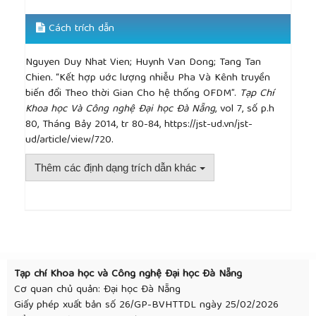
filtered light waves corrupted by phase noise”, IEEE
Transactions Inform. Theory, vol. 34, pp. 1437-1448,
Cách trích dẫn
1998.
[14]
Steven M.Kay, “Fundamentals of Satistical
Nguyen Duy Nhat Vien; Huynh Van Dong; Tang Tan
Signal Processing: Estimation Theory”, Prentice Hall
Chien. “Kết hợp uớc lượng nhiễu Pha Và Kênh truyền
PTR Upper Saddle River, NJ 07458.
biến đổi Theo thời Gian Cho hệ thống OFDM”.
Tạp Chí
[15]
R. E. Kalman, “A new approach to linear
Khoa học Và Công nghệ Đại học Đà Nẵng
, vol 7, số p.h
filtering and prediction problems”, ASME Journal of
80, Tháng Bảy 2014, tr 80-84, https://jst-ud.vn/jst-
Basic Engineering, pp.35-45, 1960.
ud/article/view/720.
[16]
3GPP, “UTRA-UTRAN Long Term Evolution (LTE)
and 3GPP System architecture Evolution (SAE)“,
Thêm các định dạng trích dẫn khác
May2008.
http://www.3gpp.org/Highlights/LTE/
##plugins.themes.academic_pro.article.detai
Tạp chí Khoa học và Công nghệ Đại học Đà Nẵng
Cơ quan chủ quản: Đại học Đà Nẵng
Giấy phép xuất bản số 26/GP-BVHTTDL ngày 25/02/2026