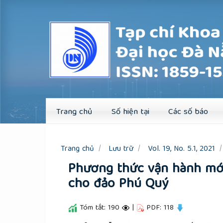
Quick
jump
to
page
content
Main
Navigation
Main
Content
Sidebar
Trang chủ
Số hiện tại
Các số báo
Trang chủ
Lưu trữ
Vol. 19, No. 5.1, 2021
Phương thức vận hành mới hê
cho đảo Phú Quý
Tóm tắt: 190
|
PDF: 118
##plugins.themes.academic_pro.a