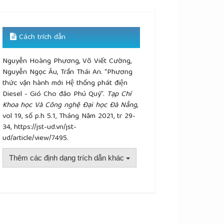
Cách trích dẫn
Nguyễn Hoàng Phương, Võ Viết Cường,
Nguyễn Ngọc Âu, Trần Thái An. “Phương
thức vận hành mới Hệ thống phát điện
Diesel - Gió Cho đảo Phú Quý”.
Tạp Chí
Khoa học Và Công nghệ Đại học Đà Nẵng
,
vol 19, số p.h 5.1, Tháng Năm 2021, tr 29-
34, https://jst-ud.vn/jst-
ud/article/view/7495.
Thêm các định dạng trích dẫn khác
plugins.themes.academic_pro.article.details##