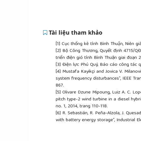
Tài liệu tham khảo
[1]
Cục thống kê tỉnh Bình Thuận, Niên g
[2]
Bộ Công Thương, Quyết định 4715/QĐ
triển điện gió tỉnh Bình Thuận giai đoạn
[3]
Điện lực Phú Quý, Báo cáo công tác qu
[4]
Mustafa Kayikçi and Jovica V. Milanov
system frequency disturbances”, IEEE Tra
867.
[5]
Olivare Dzune Mipoung, Luiz A. C. Lop
pitch type-2 wind turbine in a diesel hybri
no. 1, 2014, trang 110-118.
[6]
R. Sebastián, R. Peña-Alzola, J. Quesa
with battery energy storage”, Industrial 
the IEEE, 2013, trang 7642 - 7647.
[7]
Võ Hồng Thái, Nguyễn Đức Huy, Trần N
Phú Quý”, Tạp chí Dầu Khí, số 3, 2014, tr