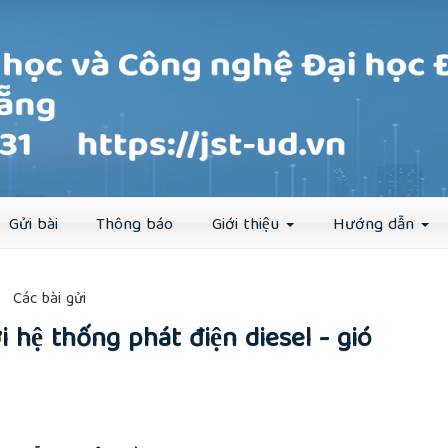
Đăng ký
Đăng nhập
Gửi bài
Thông báo
Giới thiệu
Hướng dẫn
##
Các bài gửi
̣ thống phát điện diesel - gió
rticle.main##