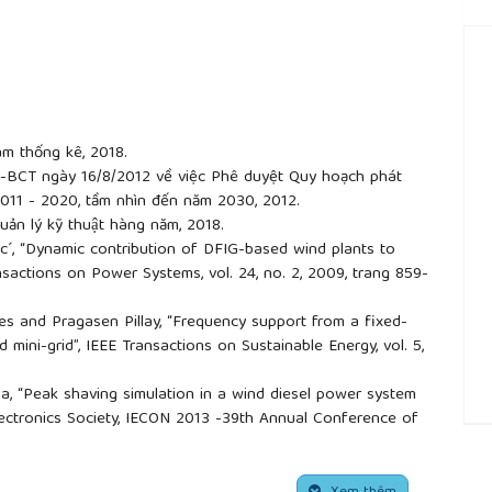
iám thống kê, 2018.
-BCT ngày 16/8/2012 về việc Phê duyệt Quy hoạch phát
 2011 - 2020, tầm nhìn đến năm 2030, 2012.
ản lý kỹ thuật hàng năm, 2018.
ic´, “Dynamic contribution of DFIG-based wind plants to
nsactions on Power Systems, vol. 24, no. 2, 2009, trang 859-
es and Pragasen Pillay, “Frequency support from a fixed-
d mini-grid”, IEEE Transactions on Sustainable Energy, vol. 5,
da, “Peak shaving simulation in a wind diesel power system
Electronics Society, IECON 2013 -39th Annual Conference of
##
am Trung, “Giải pháp hoạt động hỗn hợp gió -diesel đảo
ang 55-64.