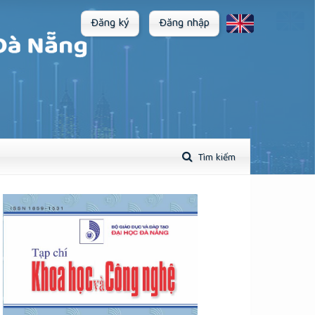
Đăng ký
Đăng nhập
Tìm kiếm
plugins.themes.academic_pro.article.sidebar##