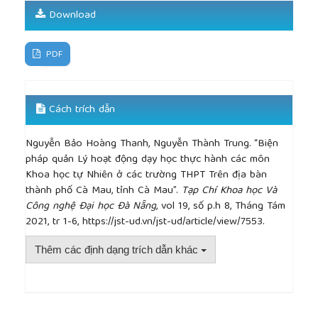
Download
PDF
Cách trích dẫn
Nguyễn Bảo Hoàng Thanh, Nguyễn Thành Trung. “Biện
pháp quản Lý hoạt động dạy học thực hành các môn
Khoa học tự Nhiên ở các trường THPT Trên địa bàn
thành phố Cà Mau, tỉnh Cà Mau”.
Tạp Chí Khoa học Và
Công nghệ Đại học Đà Nẵng
, vol 19, số p.h 8, Tháng Tám
2021, tr 1-6, https://jst-ud.vn/jst-ud/article/view/7553.
Thêm các định dạng trích dẫn khác
##plugins.themes.academic_pro.article.detai