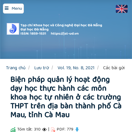
Quick
Menu
jump
to
page
content
Main
Navigation
Main
Content
Sidebar
Trang chủ
Lưu trữ
Vol. 19, No. 8, 2021
Các bài gửi
Biện pháp quản lý hoạt động
dạy học thực hành các môn
khoa học tự nhiên ở các trường
THPT trên địa bàn thành phố Cà
Mau, tỉnh Cà Mau
Tóm tắt: 310
|
PDF: 779