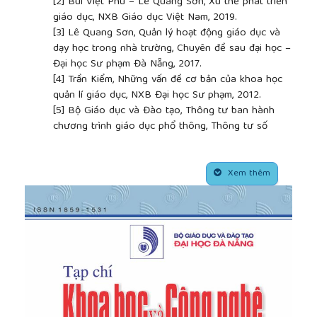
[2]
Bùi Việt Phú – Lê Quang Sơn, Xu thế phát triển
giáo dục, NXB Giáo dục Việt Nam, 2019.
[3]
Lê Quang Sơn, Quản lý hoạt động giáo dục và
dạy học trong nhà trường, Chuyên đề sau đại học –
Đại học Sư phạm Đà Nẵng, 2017.
[4]
Trần Kiểm, Những vấn đề cơ bản của khoa học
quản lí giáo dục, NXB Đại học Sư phạm, 2012.
[5]
Bộ Giáo dục và Đào tạo, Thông tư ban hành
chương trình giáo dục phổ thông, Thông tư số
32/2018/TT-BGDĐT, 2018.
[6]
Đỗ Hương Trà (chủ biên), Nguyễn Văn Biên,
##plugins.themes.academic_pro.article.side
Tưởng Duy Hải, Phạm Xuân Quế, Dương Xuân Quý,
Xem thêm
Dạy học phát triển năng lực môn Vật lý Trung học
phổ thông, NXB Đại học Sư phạm, 2019.
[7]
Nguyễn Văn Tuấn, Tài liệu Lý luận dạy học,
Trường Đại học Sư phạm kỹ thuật, TP. HCM, 2009.