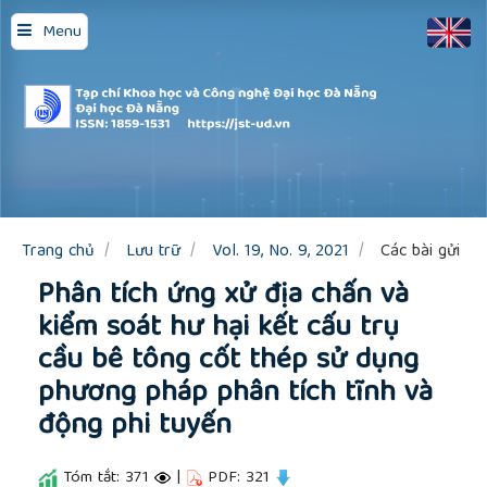
Quick
Menu
jump
to
page
content
Main
Navigation
Main
Content
Sidebar
Trang chủ
Lưu trữ
Vol. 19, No. 9, 2021
Các bài gửi
Phân tích ứng xử địa chấn và
kiểm soát hư hại kết cấu trụ
cầu bê tông cốt thép sử dụng
phương pháp phân tích tĩnh và
động phi tuyến
Tóm tắt: 371
|
PDF: 321