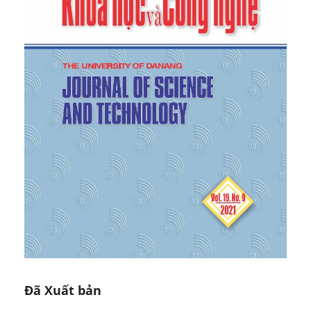
chịu động đất theo TCXDVN 375: 2006”, Tạp chí
Khoa học Công nghệ Xây dựng, 4, 2010, 8-21.
[8]
Nguyễn Hồng Hải, Nguyễn Hồng Hà, Vũ Xuân
Thương, “Phổ phản ứng chuyển vị trong phân tích
nhà cao tầng chịu động đất ở Việt Nam bằng
phương pháp tĩnh phi tuyến”, Tạp chí Khoa học
Công nghệ Xây dựng, 4, 2014, 3-9.
[9]
Đinh Văn Thuật, Nguyễn Đình Hòa, Hồ Viết
Chương, Trịnh Duy Khánh, “Khung nhà công nghiệp
một tầng bằng thép có cầu trục được thiết kế chịu
tải trọng động đất và gió”, Tạp Chí Khoa học Công
nghệ Xây dựng (KHCNXD) - ĐHXD, 13(5), 2019, 9-19.
[10]
McKenna F., Fenves G.L, Scott M.H., Open
System for Earthquake Engineering Simulation,
University of California, Berkeley, 2000.
[11]
Filippou F.C., Popov E.P., Bertero V.V., Effects of
Bond Deterioration on Hysteretic Behavior of
Reinforced Concrete Joints. Report EERC 83-19,
Earthquake Engineering Research Center, University
Đã Xuất bản
of California, Berkeley, 1983.