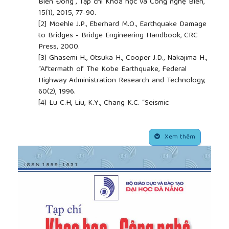
Biển Đông”, Tạp chí Khoa học và Công nghệ Biển,
15(1), 2015, 77-90.
[2]
Moehle J.P., Eberhard M.O., Earthquake Damage
to Bridges - Bridge Engineering Handbook, CRC
Press, 2000.
[3]
Ghasemi H., Otsuka H., Cooper J.D., Nakajima H.,
“Aftermath of The Kobe Earthquake, Federal
Highway Administration Research and Technology,
60(2), 1996.
[4]
Lu C.H, Liu, K.Y., Chang K.C. “Seismic
performance of bridges with rubber bearings:
lessons learnt from the 1999 Chi-Chi Taiwan
##plugins.themes.academic_pro.article.side
earthquake”, Journal of the Chinese Institute of
Xem thêm
Engineers, 34(7), 2011, 889-904.
[5]
Nguyễn Lê Ninh, Động đất và thiết kế công trình
chịu động đất, Nhà xuất bản Xây dựng, Hà Nội,
2007.
[6]
TCVN 9386:2012, Tiêu chuẩn quốc gia về thiết
kế công trình chịu động đất, 2012.
[7]
Nguyễn Đại Minh, “Phương pháp phổ phản ứng
nhiều dạng dao động và tính toán nhà cao tầng