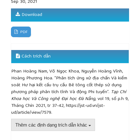
Sep 30, 2021
[12]
Mohd Hisham Mohd Yassin, Nonlinear Analysis
of Prestressed Concrete Structures under
Download
Monotonic and Cycling Loads, PhD dissertation,
University of California, Berkeley, 1994.
[13]
Chopra A.K., Goel R.K, “A modal pushover
PDF
analysis procedure for estimating seismic demands
for buildings”, Earthquake Engineering & Structural
Dynamics, 31, 561–582, 2002.
Cách trích dẫn
[14]
Kalkan E., Kunnath S.K., “Assessment of current
nonlinear static procedures for seimic evaluation
Phan Hoàng Nam, Võ Ngọc Khoa, Nguyễn Hoàng Vĩnh,
of buildings”, Engineering Structures, 29(3), 305–316,
Hoàng Phương Hoa. “Phân tích ứng xử địa chấn Và kiểm
2007
soát Hư hại kết cấu trụ cầu Bê tông cốt thép sử dụng
[15]
Mackie K.R., Stojadinovic B., Fragility Basis for
phương pháp phân tích tĩnh Và động Phi tuyến”.
Tạp Chí
California Highway Overpass Bridge Seismic
Khoa học Và Công nghệ Đại học Đà Nẵng
, vol 19, số p.h 9,
Decision Making, Report no. 2005/02, Pacific
Tháng Chín 2021, tr 37-42, https://jst-ud.vn/jst-
Earthquake Engineering Research Center, Berkeley,
ud/article/view/7579.
CA, USA, 2005.
[16]
Phan H.N., Paolacci F., Corritore D. et al.,
Thêm các định dạng trích dẫn khác
“Seismic vulnerability mitigation of liquefied gas
tanks using concave sliding bearings”, Bulletin