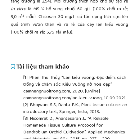
tăng trưởng là 2,54). Môi trường thích hợp cho sự tạo rễ
in vitro
là MS ½ bổ sung chuối 60 g/L (100% chồi ra rễ;
9,0 rễ/ mẫu). Chitosan 30 mg/L có tác dụng tích cực lên
quá trình vươn thân và ra rễ của cây lan kiều vuông
(100% chồi ra rễ; 5,75 rễ/ mẫu).
Tài liệu tham khảo
[1]
Phan Thu Thủy, “Lan kiều vuông: Đặc điểm, cách
trồng và chăm sóc Kiều Vuông nở hoa đẹp”,
camnangnuoitrong.com, 2020, [Online]
camnangnuoitrong.com/lan-kieu-vuong, 10.09.2021
[2]
Bhojwani S.S, Dantu P.K., Plant tissue culture: an
introductory text, Springer, India, 2013.
[3]
Nicomrat D., Anantasaran J.. “A Reliable
Homemade Tissue Culture Protocol for
Dendrobium Orchid Cultivation”, Applied Mechanics