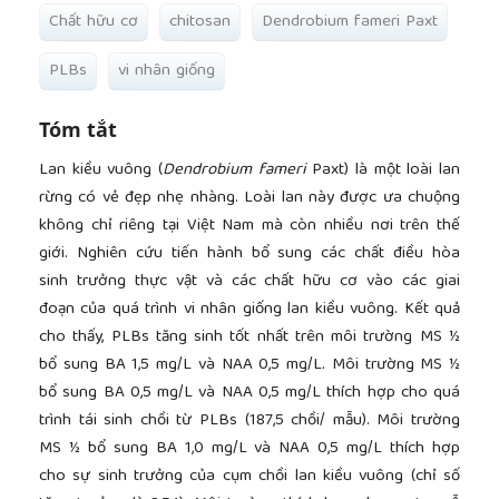
Chất hữu cơ
chitosan
Dendrobium fameri Paxt
PLBs
vi nhân giống
Tóm tắt
Lan kiều vuông (
Dendrobium fameri
Paxt) là một loài lan
rừng có vẻ đẹp nhẹ nhàng. Loài lan này được ưa chuộng
không chỉ riêng tại Việt Nam mà còn nhiều nơi trên thế
giới. Nghiên cứu tiến hành bổ sung các chất điều hòa
sinh trưởng thực vật và các chất hữu cơ vào các giai
đoạn của quá trình vi nhân giống lan kiều vuông. Kết quả
cho thấy, PLBs tăng sinh tốt nhất trên môi trường MS ½
bổ sung BA 1,5 mg/L và NAA 0,5 mg/L. Môi trường MS ½
bổ sung BA 0,5 mg/L và NAA 0,5 mg/L thích hợp cho quá
trình tái sinh chồi từ PLBs (187,5 chồi/ mẫu). Môi trường
MS ½ bổ sung BA 1,0 mg/L và NAA 0,5 mg/L thích hợp
cho sự sinh trưởng của cụm chồi lan kiều vuông (chỉ số