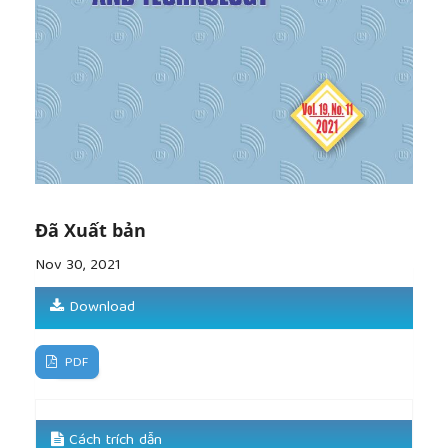
cultures". Physiologia Plantarum, vol 15 (3), 1962, pp.
473–497.
[9]
Mai Thị Phương Hoa, Đỗ Tiến Vinh, “Nuôi cấy
protocorm lan thạch hộc thiết bì (Dendrobium
officinale Kimura et Migo) in vitro”, Tạp chí Khoa
học & Công nghệ, số 3, 2018, trang 52-58.
[10]
Khatun H, Khatun M.M., Biswas M.S., Kabir M.R.,
Al-Amin M., “In vitro growth and development of
Dendrobium Hybrid orchid”. Bangladesh J. Agril. Res,
vol 35(3), 2010, pp. 507-514.
Đã Xuất bản
[11]
Đặng Thị Thắm, H’Yon Niê Bing, Nguyễn Thị
Thanh Hằng, Đinh Văn Khiêm, Nông Văn Duy, Trần
Nov 30, 2021
Thái Vinh, Quách Văn Hợi, Vũ Kim Công, “Vi nhân
giống lan nhất điểm hoàng (Dendrobium
Download
heterocarpum Lindl.)”, Tạp chí Công nghệ Sinh học,
số 16 (1), 2018, trang 127-135.
PDF
[12]
Lê Thị Diễm, Võ Thị Bạch Mai, “Ảnh hưởng của
chất điều hòa sinh trưởng thực vật lên sự nhân
nhanh chồi in vitro lan Thạch hộc thiết bì
(Dendrobium officinale Kimura et Migo)”, Tạp chí
Cách trích dẫn