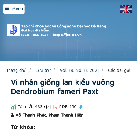
Quick
Menu
jump
to
page
content
Main
Navigation
Main
Content
Sidebar
Trang chủ
Lưu trữ
Vol. 19, No. 11, 2021
Các bài gửi
Vi nhân giống lan kiều vuông
Dendrobium fameri Paxt
Tóm tắt: 433
|
PDF: 150
##plugins.themes.academic_pro.article.main
Võ Thanh Phúc, Phạm Thanh Hiền
Từ khóa: