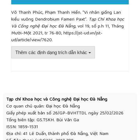
Phát triển KH & CN, tập 20 – số T2, 2017, trang 29
– 38.
Võ Thanh Phúc, Phạm Thanh Hiền. “Vi nhân giống Lan
[13]
Nguyễn Đức Lượng, Lê Thị Thủy Tiên, Công
kiều vuông Dendrobium Fameri Paxt”.
Tạp Chí Khoa học
nghệ tế bào, Nhà xuất bản Đại học quốc gia
Và Công nghệ Đại học Đà Nẵng
, vol 19, số p.h 11, Tháng
TPHCM, 2016.
Mười-Một 2021, tr 76-80, https://jst-ud.vn/jst-
[14]
Aktar S.A., Nasiruddin K. M., Hossain K, “Effects
ud/article/view/7620.
of different media and organic additives interaction
on in vitro regeneration of Dendrobium orchid”,
Thêm các định dạng trích dẫn khác
Journal of Agriculture & Rural Development, vol 6
(1), 2008, pp. 69-74.
[15]
Lee Y., Chee – Tak E., Orchid Propagation: From
##plugins.themes.academic_pro.article.detai
Laboratories to Greenhouses – Methods and
Protocols, Springer Protocols Handbooks, 2018.
[16]
Pornpienpakdee P., Singhasurasak R., Chaiyasap
P., Pichyangkura R., Bunjongrat R., Chadchawan S.,
Tạp chí Khoa học và Công nghệ Đại học Đà Nẵng
& Limpanavech P., “Improving the micropropagation
Cơ quan chủ quản: Đại học Đà Nẵng
efficiency of hybrid Dendrobium orchids with
Giấy phép xuất bản số 26/GP-BVHTTDL ngày 25/02/2026
chitosan”, Scientia Horticulturae, vol 124, 2010, pp.
Tổng biên tập: GS.TSKH. Bùi Văn Ga
490–499.
ISSN: 1859-1531
[17]
Uthairatanakij A., Teixeira da Silva J.A., Obsuwan
Địa chỉ: 41 Lê Duẩn, thành phố Đà Nẵng, Việt Nam
K., “Chitosan for Improving Orchid Production and