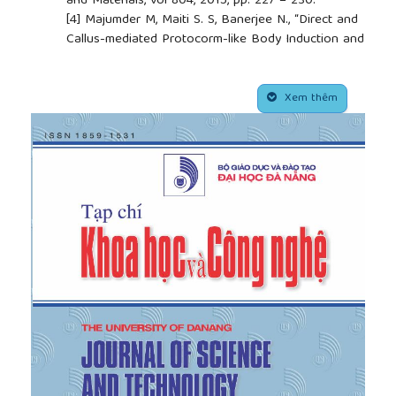
and Materials, vol 804, 2015, pp. 227 – 230.
[4]
Majumder M, Maiti S. S, Banerjee N., “Direct and
Callus-mediated Protocorm-like Body Induction and
High Frequency Adventitious Shoot Regeneration in
an Endangered Orchid – Dendrobium farmeri Paxt.
##plugins.themes.academic_pro.article.side
(Orchidaceae)”, Floriculture and Ornamental
Xem thêm
Biotechnology, vol 4, 2010, pp. 22- 28.
[5]
Teixeira da Silva J.A., Cardoso J.C., Dobraszki J,
Zeng S., “Dendrobium micropropagation: a review”,
Plant Cell Rep, vol 34, 2015, pp. 671–704.
[6]
Lê Hồng Giang, Nguyễn Bảo Toàn, “Hiệu quả
của chitosan lên sự sinh trưởng của cụm chồi và
cây con lan hồ điệp (Phalaenopsis sp.) in vitro”. Tạp
chí Khoa học, số 24 a, 2012, trang 88-95.
[7]
Tantasawat P., Wannajindaporn A., Chantawaree
C., Wangpunga C., Poomsom K., Sorntip A.,
“Chitosan stimulates growth of micropropagated
Dendrobium plantlets”, Acta horticulturae, vol 878,
2010, pp. 205-212.
[8]
Murashige T., Skoog F., "A revised medium for
rapid growth and bio assays with tobacco tissue