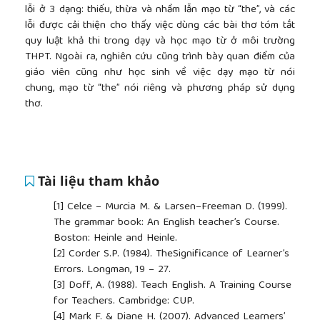
lỗi ở 3 dạng: thiếu, thừa và nhầm lẫn mạo từ “the”, và các
lỗi được cải thiện cho thấy việc dùng các bài thơ tóm tắt
quy luật khả thi trong dạy và học mạo từ ở môi trường
THPT. Ngoài ra, nghiên cứu cũng trình bày quan điểm của
giáo viên cũng như học sinh về việc dạy mạo từ nói
chung, mạo từ “the” nói riêng và phương pháp sử dụng
thơ.
Tài liệu tham khảo
[1]
Celce – Murcia M. & Larsen–Freeman D. (1999).
The grammar book: An English teacher’s Course.
Boston: Heinle and Heinle.
[2]
Corder S.P. (1984). TheSignificance of Learner’s
Errors. Longman, 19 – 27.
[3]
Doff, A. (1988). Teach English. A Training Course
for Teachers. Cambridge: CUP.
[4]
Mark F. & Diane H. (2007). Advanced Learners’