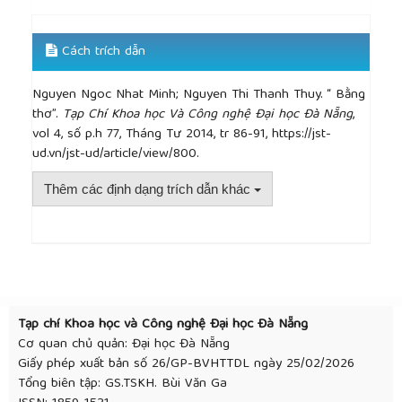
Cách trích dẫn
Nguyen Ngoc Nhat Minh; Nguyen Thi Thanh Thuy. “ Bằng
thơ”.
Tạp Chí Khoa học Và Công nghệ Đại học Đà Nẵng
,
vol 4, số p.h 77, Tháng Tư 2014, tr 86-91, https://jst-
ud.vn/jst-ud/article/view/800.
Thêm các định dạng trích dẫn khác
##plugins.themes.academic_pro.article.detai
Tạp chí Khoa học và Công nghệ Đại học Đà Nẵng
Cơ quan chủ quản: Đại học Đà Nẵng
Giấy phép xuất bản số 26/GP-BVHTTDL ngày 25/02/2026
Tổng biên tập: GS.TSKH. Bùi Văn Ga