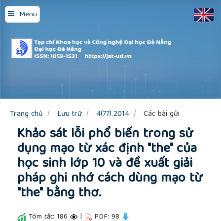
Quick
Menu
jump
to
page
content
Main
Navigation
Main
Content
Sidebar
Trang chủ
Lưu trữ
4(77).2014
Các bài gửi
Khảo sát lỗi phổ biến trong sử
dụng mạo từ xác định "the" của
học sinh lớp 10 và đề xuất giải
pháp ghi nhớ cách dùng mạo từ
"the" bằng thơ.
Tóm tắt: 186
|
PDF: 98