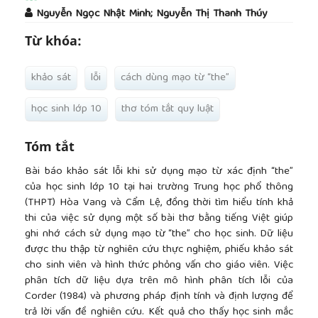
##plugins.themes.academic_pro.article.main
Nguyễn Ngọc Nhật Minh; Nguyễn Thị Thanh Thúy
Từ khóa:
khảo sát
lỗi
cách dùng mạo từ “the”
học sinh lớp 10
thơ tóm tắt quy luật
Tóm tắt
Bài báo khảo sát lỗi khi sử dụng mạo từ xác định “the”
của học sinh lớp 10 tại hai trường Trung học phổ thông
(THPT) Hòa Vang và Cẩm Lệ, đồng thời tìm hiểu tính khả
thi của việc sử dụng một số bài thơ bằng tiếng Việt giúp
ghi nhớ cách sử dụng mạo từ “the” cho học sinh. Dữ liệu
được thu thập từ nghiên cứu thực nghiệm, phiếu khảo sát
cho sinh viên và hình thức phỏng vấn cho giáo viên. Việc
phân tích dữ liệu dựa trên mô hình phân tích lỗi của
Corder (1984) và phương pháp định tính và định lượng để
trả lời vấn đề nghiên cứu. Kết quả cho thấy học sinh mắc