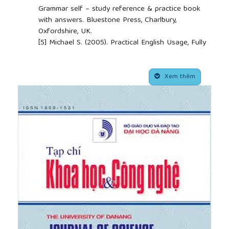
Grammar self – study reference & practice book
with answers. Bluestone Press, Charlbury,
Oxfordshire, UK.
[5]
Michael S. (2005). Practical English Usage, Fully
revised. Oxford University Press.
[6]
Norman C., Mark H. & Ken P. (2006). Oxford
##plugins.themes.academic_pro.article.side
Practice Grammar Basic. Oxford University Press.
Xem thêm
[7]
Richards, J. C. (1974). Error Analysis: Perspectives
on Second Language Acquisition. Longman. CUP.
[8]
Yamada, J., & Matsuura, N. (1982). The use of
the English article among Japanese students. RELC
Journal, 13(1), 50-63.