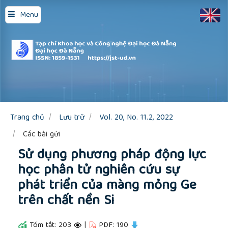
Quick
Menu
jump
to
page
content
Main
Navigation
Main
Content
Sidebar
Trang chủ
Lưu trữ
Vol. 20, No. 11.2, 2022
Các bài gửi
Sử dụng phương pháp động lực
học phân tử nghiên cứu sự
phát triển của màng mỏng Ge
trên chất nền Si
Tóm tắt: 203
|
PDF: 190