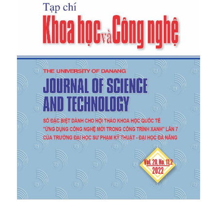
molecular dynamics”,
Materials Today
Communications
, 31, 2022. 103378.
[6]
[7]
[8]
Ethier S., & Lewis L. J., “Epitaxial growth of Si1−
xGex on Si (100) 2× 1: A molecular-dynamics study”,
Journal of materials research
, 7(10), 1992, 2817-
2827.
[9]
Pham V. T., & Fang T. H., “Pile-up and heat
effect on the mechanical response of SiGe on Si
(0 0 1) substrate during nanoscratching and
nanoindentation using molecular dynamics”,
Computational Materials Science
, 174, 2020,
109465.
[10]
Liu F., Wu F., & Lagally M. G., “Effect of strain
on structure and morphology of ultrathin Ge films
on Si (001)”,
Chemical reviews
, 97(4), 1997, 1045-
1062.
[11]
Pham V. T., & Fang T. H., “Influences of grain
size, alloy composition, and temperature on