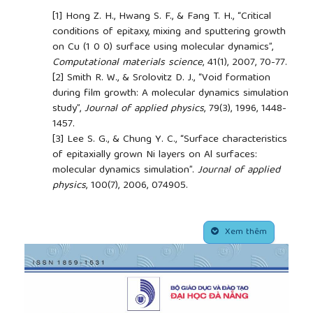
[1]
Hong Z. H., Hwang S. F., & Fang T. H., “Critical
conditions of epitaxy, mixing and sputtering growth
on Cu (1 0 0) surface using molecular dynamics”,
Computational materials science
, 41(1), 2007, 70-77.
[2]
Smith R. W., & Srolovitz D. J., “Void formation
during film growth: A molecular dynamics simulation
study”,
Journal of applied physics
, 79(3), 1996, 1448-
1457.
[3]
Lee S. G., & Chung Y. C., “Surface characteristics
of epitaxially grown Ni layers on Al surfaces:
molecular dynamics simulation”.
Journal of applied
physics
, 100(7), 2006, 074905.
[4]
Smith R., Ramasawmy D., & Kenny, S. D., “A
molecular dynamics model for the Coulomb
##plugins.themes.academic_pro.article.side
explosion”,
Nuclear Instruments and Methods in
Xem thêm
Physics Research Section B: Beam Interactions
with Materials and Atoms
, 228(1-4), 2005, 330-336.
[5]
Pham A. V., Fang T. H., Nguyen V. T., & Chen T.
H., “Investigating the structures and residual stress
of Cux (FeAlCr) 100− x film on Ni substrate using