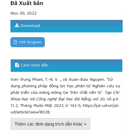
mechanical characteristics of Si100-xGex alloys
Đã Xuất bản
during indentation process”,
Materials Science in
Nov 30, 2022
Semiconductor Processing
, 123, 2021,105568.
[12]
Pham, V. T., & Fang, T. H., “Interfacial mechanics
Download
and shear deformation of indented germanium on
silicon (001) using molecular dynamics”,
Vacuum
,
173, 2020, 109184.
PDF (English)
[13]
Tersoff J. J. P. R. B., “Modeling solid-state
chemistry: Interatomic potentials for
multicomponent systems”,
Physical Review B
, 39(8),
Cách trích dẫn
1989, 5566.
[14]
Plimpton S., “Fast parallel algorithms for short-
Van-Trung Pham, T.-N. V. ., và Xuan-Bao Nguyen. “Sử
range molecular dynamics”,
Journal of
dụng phương pháp động lực học phân tử Nghiên cứu sự
computational physics
, 117(1), 1995, 1-19.
phát triển của màng mỏng Ge Trên chất nền Si”.
Tạp Chí
[15]
Stukowski A., “Visualization and analysis of
Khoa học Và Công nghệ Đại học Đà Nẵng
, vol 20, số p.h
atomistic simulation data with OVITO–the Open
11.2, Tháng Mười-Một 2022, tr 142-5, https://jst-ud.vn/jst-
Visualization Tool”,
Modelling and Simulation in
ud/article/view/8028.
Materials Science and Engineering
, 18(1), 2009,
015012.
Thêm các định dạng trích dẫn khác
[16]
Gilmer G. H., & Bakker A. F., “Molecular
Dynamics Simulations of Steps at Crystal Surfaces”,