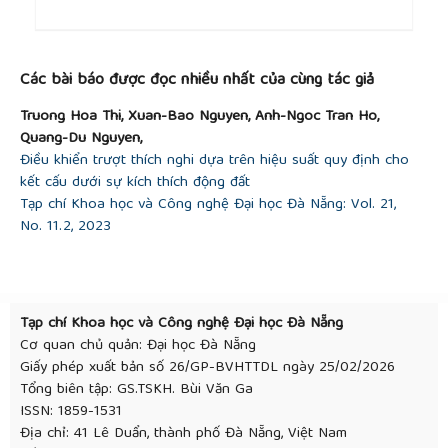
MRS Online Proceedings Library (OPL)
, 1990, 209.
[17]
Portavoce A., Kammler M., Hull R., Reuter M. C.,
##plugins.themes.academic_pro.article.detai
Copel M., & Ross F. M., “Growth kinetics of Ge
Các bài báo được đọc nhiều nhất của cùng tác giả
islands during Ga-surfactant-mediated ultrahigh
vacuum chemical vapor deposition on Si (001)”,
Truong Hoa Thi, Xuan-Bao Nguyen, Anh-Ngoc Tran Ho,
Physical Review B
, 70(19), 2004, 195306.
Quang-Du Nguyen,
[18]
Schneider M., Schuller I. K., & Rahman A.,
Điều khiển trượt thích nghi dựa trên hiệu suất quy định cho
“Epitaxial growth of silicon: A molecular-dynamics
kết cấu dưới sự kích thích động đất
simulation”,
Physical Review B
, 36(2), 1987, 1340.
Tạp chí Khoa học và Công nghệ Đại học Đà Nẵng: Vol. 21,
No. 11.2, 2023
Tạp chí Khoa học và Công nghệ Đại học Đà Nẵng
Cơ quan chủ quản: Đại học Đà Nẵng
Giấy phép xuất bản số 26/GP-BVHTTDL ngày 25/02/2026
Tổng biên tập: GS.TSKH. Bùi Văn Ga
ISSN: 1859-1531
Địa chỉ: 41 Lê Duẩn, thành phố Đà Nẵng, Việt Nam