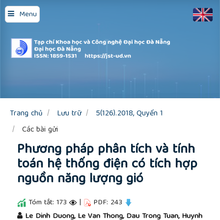
Quick
Menu
jump
to
page
content
Main
Navigation
Main
Content
Sidebar
Trang chủ
Lưu trữ
5(126).2018, Quyển 1
Các bài gửi
Phương pháp phân tích và tính
toán hệ thống điện có tích hợp
nguồn năng lượng gió
Tóm tắt: 173
|
PDF: 243
##plugins.themes.academic_pro.article.main
Le Dinh Duong, Le Van Thong, Dau Trong Tuan, Huynh