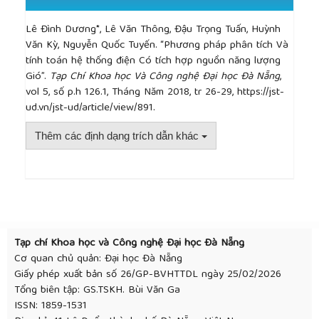
Lê Đình Dương*, Lê Văn Thông, Đậu Trọng Tuấn, Huỳnh
Văn Kỳ, Nguyễn Quốc Tuyến. “Phương pháp phân tích Và
tính toán hệ thống điện Có tích hợp nguồn năng lượng
Gió”.
Tạp Chí Khoa học Và Công nghệ Đại học Đà Nẵng
,
vol 5, số p.h 126.1, Tháng Năm 2018, tr 26-29, https://jst-
ud.vn/jst-ud/article/view/891.
Thêm các định dạng trích dẫn khác
##plugins.themes.academic_pro.article.detai
Tạp chí Khoa học và Công nghệ Đại học Đà Nẵng
Cơ quan chủ quản: Đại học Đà Nẵng
Giấy phép xuất bản số 26/GP-BVHTTDL ngày 25/02/2026
Tổng biên tập: GS.TSKH. Bùi Văn Ga
ISSN: 1859-1531