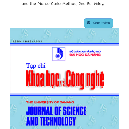
and the Monte Carlo Method, 2nd Ed. Wiley,
Hoboken, NJ, USA, 2008.
[5]
J. M. Hammenley and D. C. Handscomb, Monte
##plugins.themes.academic_pro.article.side
Carlo Methods, Norwich: Fletcher and Son Ltd,
Xem thêm
1964.
[6]
P. Zhang and S. T. Lee, “Probabilistic Load Flow
Computation Using The Method of Combined
Cumulants and Gram-Charlier”, IEEE Trans. Power
Syst., 19(1), Feb. 2004, pp. 676-682.
[7]
M. Fan, V. Vittal, G. T. Heydt, and R. Ayyanar,
“Probabilistic Power Flow Studies for Transmission
Systems with Photovoltaic Generation Using
Cumulants”, IEEE Trans. Power Syst., 27(4), Nov.
2012, pp. 2251-2261.
[8]
C. L. Su, “Probabilistic Load-Flow Computation
Using Point Estimate Method”, IEEE Trans. Power
Syst., 20(4), 2005, pp. 1843-1851.
[9]
Lê Đình Dương, Nguyễn Thị Ái Nhi, Huỳnh Văn
Kỳ, “Giải pháp tính toán và phân tích các chế độ
vận hành hệ thống điện bằng phương pháp xác