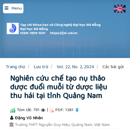
Quick
Menu
jump
to
page
content
Main
Navigation
Main
Content
Sidebar
Trang chủ
Lưu trữ
Vol. 22, No. 2, 2024
Các bài gửi
Nghiên cứu chế tạo nụ thảo
dược đuổi muỗi từ dược liệu
thu hái tại tỉnh Quảng Nam
Tóm tắt: 791
|
PDF: 1381
##plugins.themes.academic_pro.article.main
Đặng Vũ Nhân
Trường THPT Nguyễn Duy Hiệu, Quảng Nam, Việt Nam