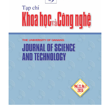
malaria prevention measures for some economic
regions: Hydropower, Rubber, Mulberry, freshwater
shrimp farming and remote areas.
Acceptance
report on independent state-level project. Vietnam,
2003.
[7]
AOAC, Official Methods of Analysis of the
Association of Official Analytical Chemists:
Official
Methods of Analysis of AOAC International.
21st
Edition, AOAC, Washington DC, 2019.
[8]
Ministry of Natural Resources and Environment,
National Technical Regulation on industrial
emissions of dust and inorganic substances,
VNTR
19:2009/MONRE, 2009.
[9]
Ministry of Natural Resources and Environment,
National Technical Regulation on industrial
emissions of dust and organic substances
, VNTR
20:2009/MONRE, 2009.