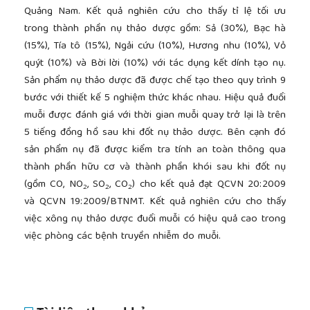
Quảng Nam. Kết quả nghiên cứu cho thấy tỉ lệ tối ưu
trong thành phần nụ thảo dược gồm: Sả (30%), Bạc hà
(15%), Tía tô (15%), Ngải cứu (10%), Hương nhu (10%), Vỏ
quýt (10%) và Bời lời (10%) với tác dụng kết dính tạo nụ.
Sản phẩm nụ thảo dược đã được chế tạo theo quy trình 9
bước với thiết kế 5 nghiệm thức khác nhau. Hiệu quả đuổi
muỗi được đánh giá với thời gian muỗi quay trở lại là trên
5 tiếng đồng hồ sau khi đốt nụ thảo dược. Bên cạnh đó
sản phẩm nụ đã được kiểm tra tính an toàn thông qua
thành phần hữu cơ và thành phần khói sau khi đốt nụ
(gồm CO, NO
, SO
, CO
) cho kết quả đạt QCVN 20:2009
2
2
2
và QCVN 19:2009/BTNMT. Kết quả nghiên cứu cho thấy
việc xông nụ thảo dược đuổi muỗi có hiệu quả cao trong
việc phòng các bệnh truyền nhiễm do muỗi.