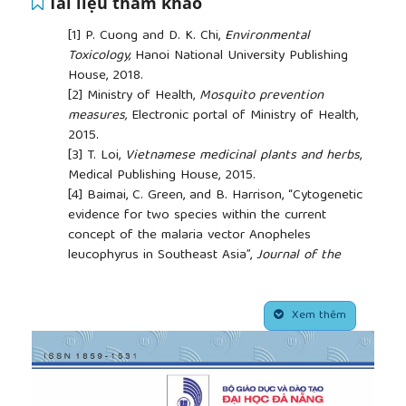
Tài liệu tham khảo
[1]
P. Cuong and D. K. Chi,
Environmental
Toxicology,
Hanoi National University Publishing
House, 2018.
[2]
Ministry of Health,
Mosquito prevention
measures,
Electronic portal of Ministry of Health,
2015.
[3]
T. Loi,
Vietnamese medicinal plants and herbs
,
Medical Publishing House, 2015.
[4]
Baimai, C. Green, and B. Harrison, “Cytogenetic
evidence for two species within the current
concept of the malaria vector Anopheles
leucophyrus in Southeast Asia”,
Journal of the
American Mosquito control Association
, Vol. 4, No
1, pp. 44-50, 1988.
##plugins.themes.academic_pro.article.side
[5]
Bortel
et al.
, “The insecticide resistance status
Xem thêm
of malaria vectors in the Mekong region”.
Malaria
Journal
, Vol. 7, no. 102, 2008. doi:10.1186/1475-
2875-7-102.
[6]
N. Trong, D. H Nhan, and N. T. Tien,
Research