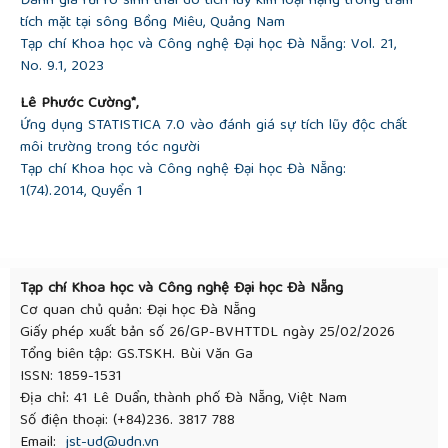
Đánh giá rủi ro sinh thái do tích luỹ kim loại nặng trong trầm
tích mặt tại sông Bồng Miêu, Quảng Nam
Tạp chí Khoa học và Công nghệ Đại học Đà Nẵng: Vol. 21,
No. 9.1, 2023
Lê Phước Cường*,
Ứng dụng STATISTICA 7.0 vào đánh giá sự tích lũy độc chất
môi trường trong tóc người
Tạp chí Khoa học và Công nghệ Đại học Đà Nẵng:
1(74).2014, Quyển 1
Tạp chí Khoa học và Công nghệ Đại học Đà Nẵng
Cơ quan chủ quản: Đại học Đà Nẵng
Giấy phép xuất bản số 26/GP-BVHTTDL ngày 25/02/2026
Tổng biên tập: GS.TSKH. Bùi Văn Ga
ISSN: 1859-1531
Địa chỉ: 41 Lê Duẩn, thành phố Đà Nẵng, Việt Nam
Số điện thoại: (+84)236. 3817 788
Email:
jst-ud@udn.vn