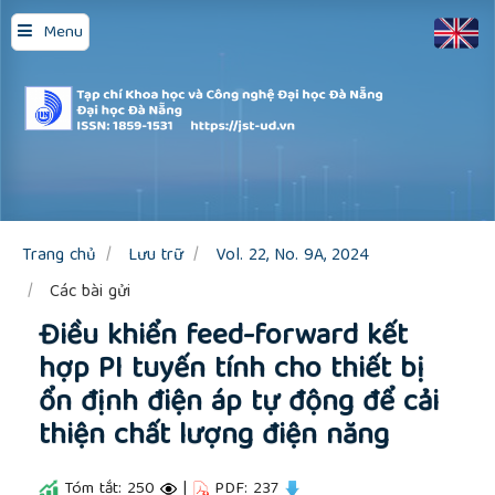
Quick
Menu
jump
to
page
content
Main
Navigation
Main
Content
Sidebar
Trang chủ
Lưu trữ
Vol. 22, No. 9A, 2024
Các bài gửi
Điều khiển feed-forward kết
hợp PI tuyến tính cho thiết bị
ổn định điện áp tự động để cải
thiện chất lượng điện năng
Tóm tắt: 250
|
PDF: 237