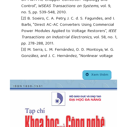
Control”,
WSEAS Transactions on Systems
, vol. 9,
no. 5, pp. 539-548, 2010.
[2]
B. Soeiro, C. A. Petry, J. C. d. S. Fagundes, and I.
Barbi, "Direct AC-AC Converters Using Commercial
Power Modules Applied to Voltage Restorers”,
IEEE
Transactions on Industrial Electronics
, vol. 58, no. 1,
pp. 278-288, 2011.
[3]
M. Serra, L. M. Fernández, O. D. Montoya, W. G.
González, and J. C. Hernández, “Nonlinear voltage
control for three-phase DC-AC converters in hybrid
systems: an application of the PI-PBC method”,
##plugins.themes.academic_pro.article.side
Electronics
, vol. 9, no. 5, p. 847, 2020.
Xem thêm
[4]
A. Naidu, S. R. Arya, and T. H. M. El-Fouly,
“Comparative performance of dynamic voltage
restorer using adaptive control algorithms with
optimized error regulator gains”,
Int. Trans. Elect.
Energy Syst., early access, article no
: e12696, 2020,
https://doi.org/10.1002/2050-7038.12696
.
[5]
Nasrollahi, M. Asadi, and M. Farhadi-Kangarlu.
“Sliding mode control of a dynamic voltage restorer