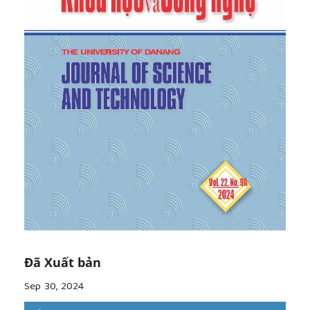
based on PWM AC chopper in three-phase three-
wire systems”,
International Journal of Electrical
Power & Energy System
s, vol. 134, no. 4, 2022,
Pages 107-113.
[6]
Ferdi, C. Benachaiba, S. Dib, and R. Dehini,
“Adaptive PI Control of Dynamic Voltage Restorer
Using Fuzzy Logic”,
Journal of Electrical
Engineering: Theory & Application
, vol. 1, no. 3, pp.
165-173, 2010.
[7]
M Ibanez
,
F. M
.
Joshua Eletu
, and
J. M. Echeve
,
“Input Voltage Feedforward Control Technique for
DC/DC Converters to Avoid Instability in DC Grids
”,
February 2021, IEEE Journal of Emerging and
Selected Topics in Power Electronics
, vol. 99, no. 6,
pp. 234-241, 2021.
[8]
P. Gambôa, J. F. Silva, and S. F. Pinto, “Input–
Output Linearization and PI controllers for AC–AC
Đã Xuất bản
matrix converter based Dynamic Voltage Restorers
with Flywheel Energy Storage: a comparison”,
Sep 30, 2024
Electric Power Systems
,
vol. 169
, no.8, pp. 214-228,