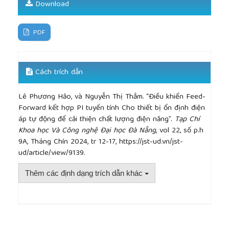
April 2019.
Download
PDF
Cách trích dẫn
Lê Phương Hảo, và Nguyễn Thị Thắm. “Điều khiển Feed-
Forward kết hợp PI tuyến tính Cho thiết bị ổn định điện
áp tự động để cải thiện chất lượng điện năng”.
Tạp Chí
Khoa học Và Công nghệ Đại học Đà Nẵng
, vol 22, số p.h
9A, Tháng Chín 2024, tr 12-17, https://jst-ud.vn/jst-
ud/article/view/9139.
Thêm các định dạng trích dẫn khác
##plugins.themes.academic_pro.article.detai