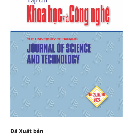
vnca.cand.com.vn, April 21, 2009. [Online]. Availabe:
http://vnca.cand.com.vn/Truyen/Lao-Sin-va-khi-con-
326589/
[Accessed May 03, 2024].
[10]
B. Hanh, “Sacred and mortal – Linda Le’s death
letter",
Journal of Social Sciences, Humanities and
Education,
Vol. 2, pp. 41- 45, 2018.
[11]
H. Thiep,
The General Retires and Other
Stories
,
translated by G. Lockhart. Singapore:
Oxford University Press, 1993.
[12]
T. T. Tu.
Advise people to give up killing
, Hanoi:
Religious Publishing House, 2015.
[13]
N. Harari,
Homo Deus: A Brief History of the
Future
, London: Harper Collins Publishers, 2016.
[14]
S. N. Minh,
Holy night.
Hanoi: Writers'
Association Publishing House, 2011.
Đã Xuất bản