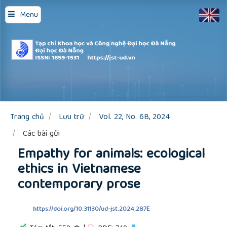
Quick
Menu
jump
to
page
content
Main
Navigation
Main
Content
Sidebar
Trang chủ
Lưu trữ
Vol. 22, No. 6B, 2024
Các bài gửi
Empathy for animals: ecological
ethics in Vietnamese
contemporary prose
https://doi.org/10.31130/ud-jst.2024.287E