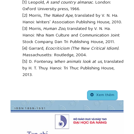
[1]
Leopold,
A sand country almanac
. London:
Oxford University press, 1966.
[2]
Morris,
The Naked Ape
, translated by V. N. Ha.
Hanoi: Writers' Association Publishing House, 2010.
[3]
Morris,
Human Zoo
, translated by V. N. Ha.
Hanoi: Nha Nam Culture and Communication Joint
Stock Company, Dan Tri Publishing House, 2011.
[4]
Garrard,
Ecocriticism (The New Critical Idiom).
Massachusetts: Routledge, 2004.
[5]
D. Fontenay,
When animals look at us
, translated
by H. T. Thuy. Hanoi: Tri Thuc Publishing House,
2013.
[6]
Berge,
Why Look at Animals?, About Looking.
New York: Random House, 1980.
##plugins.themes.academic_pro.article.side
[7]
Fukuyama,
Our Posthuman Future:
Xem thêm
Consequences of the Biotechnology Revolution.
Ho Chi Minh City: Youth Publishing House, 2013.
[8]
N. Tu,
River
. Ho Chi Minh City: Youth Publishing
House, 2012.
[9]
X. Hieu.
The Old
Sin and the monkey
,