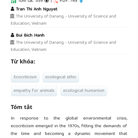
Tóm tắt: 559
|
PDF: 749
##plugins.themes.academic_pro.article.main
Tran Thi Anh Nguyet
The University of Danang - University of Science and
Education, Vietnam
Bui Bich Hanh
The University of Danang - University of Science and
Education, Vietnam
Từ khóa:
Ecocriticism
ecological ethic
empathy for animals
ecological humanism
Tóm tắt
In response to the global environmental crisis,
ecocriticism emerged in the 1970s, fitting the demands of
the time and becoming a dynamic movement that