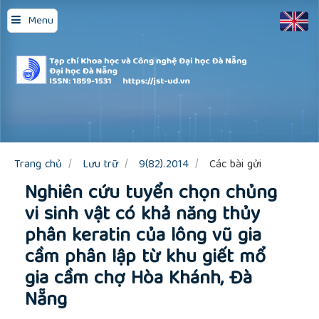
Quick
Menu
jump
to
page
content
Main
Navigation
Main
Content
Sidebar
Trang chủ
Lưu trữ
9(82).2014
Các bài gửi
Nghiên cứu tuyển chọn chủng
vi sinh vật có khả năng thủy
phân keratin của lông vũ gia
cầm phân lập từ khu giết mổ
gia cầm chợ Hòa Khánh, Đà
Nẵng