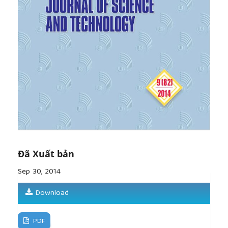
World J Microbiol Biotechnol, 2012. 28(3): p. 1259-
69.
[8]
Cheng, S.W., et al., Production and
characterization of keratinase of a feather-
degrading Bacillus licheniformis PWD-1. Biosci
Biotechnol Biochem, 1995. 59(12): p. 2239-43.
[9]
Fakhfakh, N., et al., Production and biochemical
and molecular characterization of a keratinolytic
serine protease from chicken feather-degrading
Bacillus licheniformis RPk. Can J Microbiol, 2009.
55(4): p. 427-36.
[10]
Anwar, M.S., et al., Multitrait plant growth
promoting (PGP) rhizobacterial isolates from
Đã Xuất bản
Brassica juncea rhizosphere: Keratin degradation
and growth promotion. Commun Integr Biol, 2014.
Sep 30, 2014
7(1): p. e27683.
[11]
Cao, L., et al., Characterization of a new
Download
keratinolytic Trichoderma atroviride strain F6 that
completely degrades native chicken feather. Lett
Appl Microbiol, 2008. 46(3): p. 389-94.
PDF