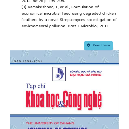
2012. 48(2): p. 199-205.
[3]
Ramakrishnan, J., et al., Formulation of
economical microbial feed using degraded chicken
feathers by a novel Streptomyces sp: mitigation of
environmental pollution. Braz J Microbiol, 2011.
42(3): p. 825-34.
[4]
Ramnani, P. and R. Gupta, Optimization of
##plugins.themes.academic_pro.article.side
medium composition for keratinase production on
Xem thêm
feather by Bacillus licheniformis RG1 using
statistical methods involving response surface
methodology. Biotechnol Appl Biochem, 2004.
40(Pt 2): p. 191-6.
[5]
Mukhopadhyay, R.P. and A.L. Chandra,
Keratinase of a streptomycete. Indian J Exp Biol,
1990. 28(6): p. 575-7.
[6]
Mazotto, A.M., et al., Keratinase Production by
Three Bacillus spp. Using Feather Meal and Whole
Feather as Substrate in a Submerged Fermentation.
Enzyme Res, 2011. 2011: p. 523780.
[7]
Cedrola, S.M., et al., Keratinases and sulfide from
Bacillus subtilis SLC to recycle feather waste.