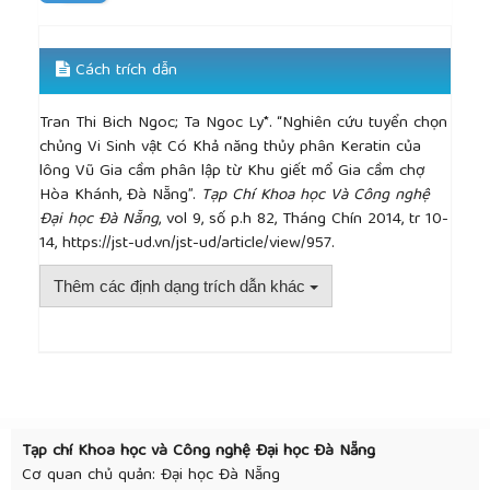
[12]
Grazziotin, A., et al., Production of feather
protein hydrolysate by keratinolytic bacterium
Vibrio sp. kr2. Bioresour Technol, 2007. 98(16): p.
Cách trích dẫn
3172-5.
[13]
Cherry, J.P., et al., Some chemical and nutritional
Tran Thi Bich Ngoc; Ta Ngoc Ly*. “Nghiên cứu tuyển chọn
properties of feather protein isolates containing
chủng Vi Sinh vật Có Khả năng thủy phân Keratin của
varying half-cystine levels. Adv Exp Med Biol, 1977.
lông Vũ Gia cầm phân lập từ Khu giết mổ Gia cầm chợ
86B: p. 503-30.
Hòa Khánh, Đà Nẵng”.
Tạp Chí Khoa học Và Công nghệ
Đại học Đà Nẵng
, vol 9, số p.h 82, Tháng Chín 2014, tr 10-
14, https://jst-ud.vn/jst-ud/article/view/957.
Thêm các định dạng trích dẫn khác
##plugins.themes.academic_pro.article.detai
Tạp chí Khoa học và Công nghệ Đại học Đà Nẵng
Cơ quan chủ quản: Đại học Đà Nẵng