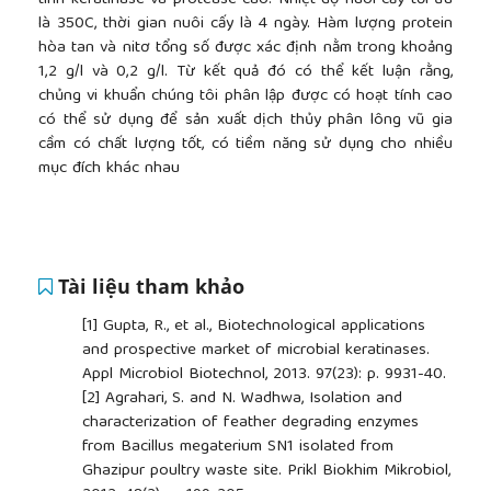
tính keratinase và protease cao. Nhiệt độ nuôi cấy tối ưu
là 350C, thời gian nuôi cấy là 4 ngày. Hàm lượng protein
hòa tan và nitơ tổng số được xác định nằm trong khoảng
1,2 g/l và 0,2 g/l. Từ kết quả đó có thể kết luận rằng,
chủng vi khuẩn chúng tôi phân lập được có hoạt tính cao
có thể sử dụng để sản xuất dịch thủy phân lông vũ gia
cầm có chất lượng tốt, có tiềm năng sử dụng cho nhiều
mục đích khác nhau
Tài liệu tham khảo
[1]
Gupta, R., et al., Biotechnological applications
and prospective market of microbial keratinases.
Appl Microbiol Biotechnol, 2013. 97(23): p. 9931-40.
[2]
Agrahari, S. and N. Wadhwa, Isolation and
characterization of feather degrading enzymes
from Bacillus megaterium SN1 isolated from
Ghazipur poultry waste site. Prikl Biokhim Mikrobiol,