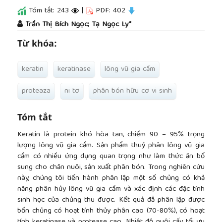
Tóm tắt: 243
|
PDF: 402
##plugins.themes.academic_pro.article.main
Trần Thị Bích Ngọc; Tạ Ngọc Ly*
Từ khóa:
keratin
keratinase
lông vũ gia cầm
proteaza
ni tơ
phân bón hữu cơ vi sinh
Tóm tắt
Keratin là protein khó hòa tan, chiếm 90 – 95% trọng
lượng lông vũ gia cầm. Sản phẩm thuỷ phân lông vũ gia
cầm có nhiều ứng dụng quan trọng như làm thức ăn bổ
sung cho chăn nuôi, sản xuất phân bón. Trong nghiên cứu
này, chúng tôi tiến hành phân lập một số chủng có khả
năng phân hủy lông vũ gia cầm và xác định các đặc tính
sinh học của chủng thu được. Kết quả đẫ phân lập được
bốn chủng có hoạt tính thủy phân cao (70-80%), có hoạt