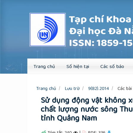
Quick
jump
to
page
content
Main
Navigation
Main
Content
Sidebar
Trang chủ
Số hiện tại
Các số báo
Trang chủ
Lưu trữ
9(82).2014
Các bài 
Sử dụng động vật không x
chất lượng nước sông Thu
tỉnh Quảng Nam