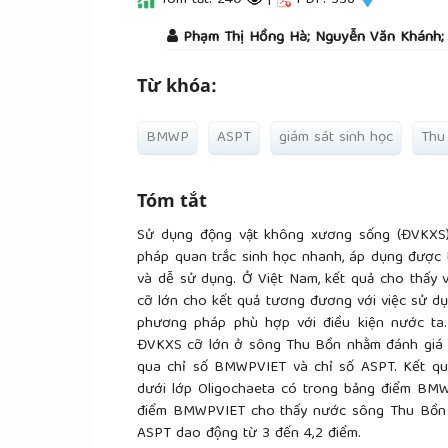
Tóm tắt: 240
|
PDF: 336
##plugins.themes.academic_pro.a
Phạm Thị Hồng Hà; Nguyễn Văn Khánh; 
Từ khóa:
BMWP
ASPT
giám sát sinh học
Thu
Tóm tắt
Sử dụng động vật không xương sống (ĐVKXS) 
pháp quan trắc sinh học nhanh, áp dụng được
và dễ sử dụng. Ở Việt Nam, kết quả cho thấy
cỡ lớn cho kết quả tương đương với việc sử dụn
phương pháp phù hợp với điều kiện nước ta.
ĐVKXS cỡ lớn ở sông Thu Bồn nhằm đánh giá 
qua chỉ số BMWPVIET và chỉ số ASPT. Kết qu
dưới lớp Oligochaeta có trong bảng điểm BMW
điểm BMWPVIET cho thấy nước sông Thu Bồn v
ASPT dao động từ 3 đến 4,2 điểm.