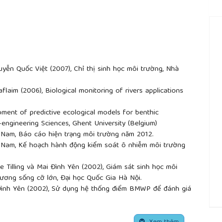
ễn Quốc Việt (2007), Chỉ thị sinh học môi trường, Nhà
naflaim (2006), Biological monitoring of rivers applications
.
ment of predictive ecological models for benthic
o-engineering Sciences, Ghent University (Belgium)
 Nam, Báo cáo hiện trạng môi trường năm 2012.
 Nam, Kế hoạch hành động kiểm soát ô nhiễm môi trường
e Tilling và Mai Đình Yên (2002), Giám sát sinh học môi
ương sống cỡ lớn, Đại học Quốc Gia Hà Nội.
ình Yên (2002), Sử dụng hệ thống điểm BMWP để đánh giá
 vùng Hà Nội, Hà Tây và Vĩnh Phúc, Tạp chí sinh học 24, tr.
##
 (2007), Nghiên cứu sử dụng động vật không xương sống