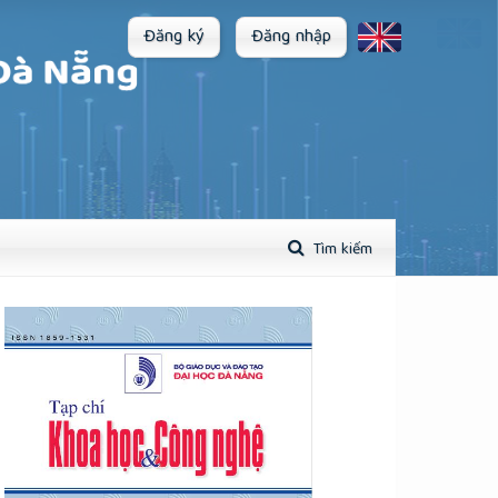
Đăng ký
Đăng nhập
Tìm kiếm
plugins.themes.academic_pro.article.sidebar##