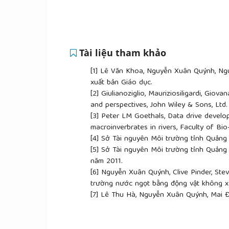
Tài liệu tham khảo
[1]
Lê Văn Khoa, Nguyễn Xuân Quýnh, Nguy
xuất bản Giáo dục.
[2]
Giulianoziglio, Mauriziosiligardi, Giova
and perspectives, John Wiley & Sons, Ltd
[3]
Peter LM Goethals, Data drive develop
macroinverbrates in rivers, Faculty of Bi
[4]
Sở Tài nguyên Môi trường tỉnh Quảng
[5]
Sở Tài nguyên Môi trường tỉnh Quảng
năm 2011.
[6]
Nguyễn Xuân Quýnh, Clive Pinder, Stev
trường nước ngọt bằng động vật không x
[7]
Lê Thu Hà, Nguyễn Xuân Quýnh, Mai Đ
chất lượng của một số điểm trên sông suối
21-28.
[8]
Trương Thanh Cảnh, Ngô Thị Trâm Anh