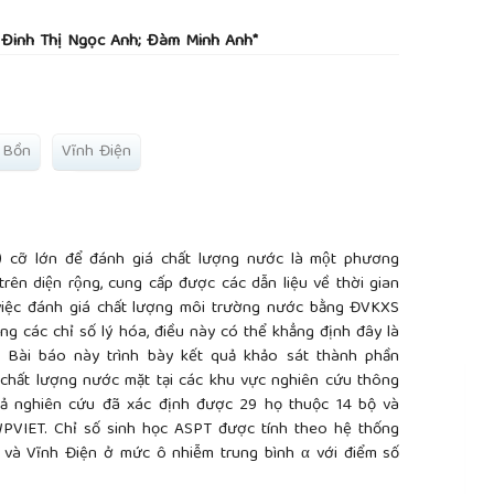
rticle.main##
Đinh Thị Ngọc Anh; Đàm Minh Anh*
 Bồn
Vĩnh Điện
cỡ lớn để đánh giá chất lượng nước là một phương
 trên diện rộng, cung cấp được các dẫn liệu về thời gian
 việc đánh giá chất lượng môi trường nước bằng ĐVKXS
g các chỉ số lý hóa, điều này có thể khẳng định đây là
 Bài báo này trình bày kết quả khảo sát thành phần
chất lượng nước mặt tại các khu vực nghiên cứu thông
ả nghiên cứu đã xác định được 29 họ thuộc 14 bộ và
PVIET. Chỉ số sinh học ASPT được tính theo hệ thống
à Vĩnh Điện ở mức ô nhiễm trung bình α với điểm số