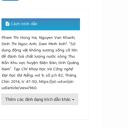
Cách trích dẫn
Pham Thi Hong Ha; Nguyen Van Khanh;
Dinh Thi Ngoc Anh; Dam Minh Anh*. “Sử
dụng động vật không xương sống cỡ lớn
để đánh Giá chất lượng nước sông Thu
Bồn Khu vực huyện Điện Bàn, tỉnh Quảng
Nam”.
Tạp Chí Khoa học Và Công nghệ
Đại học Đà Nẵng
, vol 9, số p.h 82, Tháng
Chín 2014, tr 47-50, https://jst-ud.vn/jst-
ud/article/view/960.
Thêm các định dạng trích dẫn khác
plugins.themes.academic_pro.article.details##