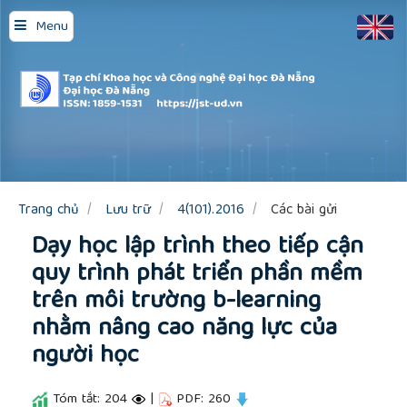
Quick
Menu
jump
to
page
content
Main
Navigation
Main
Content
Sidebar
Trang chủ
Lưu trữ
4(101).2016
Các bài gửi
Dạy học lập trình theo tiếp cận
quy trình phát triển phần mềm
trên môi trường b-learning
nhằm nâng cao năng lực của
người học
Tóm tắt: 204
|
PDF: 260