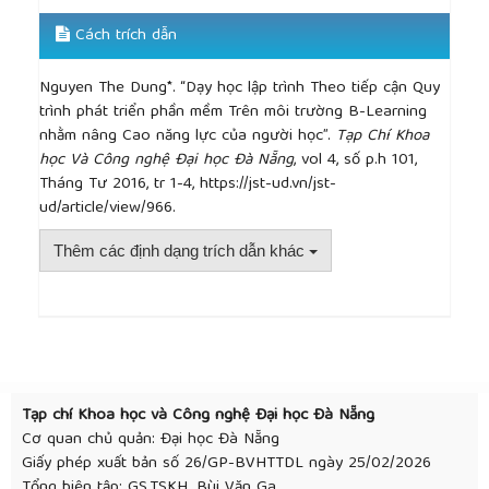
Cách trích dẫn
Nguyen The Dung*. “Dạy học lập trình Theo tiếp cận Quy
trình phát triển phần mềm Trên môi trường B-Learning
nhằm nâng Cao năng lực của người học”.
Tạp Chí Khoa
học Và Công nghệ Đại học Đà Nẵng
, vol 4, số p.h 101,
Tháng Tư 2016, tr 1-4, https://jst-ud.vn/jst-
ud/article/view/966.
Thêm các định dạng trích dẫn khác
##plugins.themes.academic_pro.article.detai
Tạp chí Khoa học và Công nghệ Đại học Đà Nẵng
Cơ quan chủ quản: Đại học Đà Nẵng
Giấy phép xuất bản số 26/GP-BVHTTDL ngày 25/02/2026
Tổng biên tập: GS.TSKH. Bùi Văn Ga