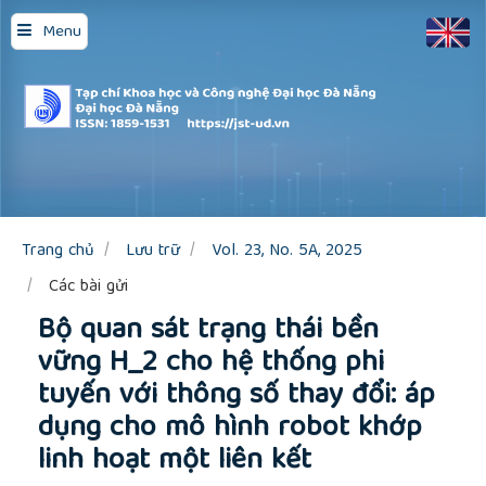
Quick
Menu
jump
to
page
content
Main
Navigation
Main
Content
Sidebar
Trang chủ
Lưu trữ
Vol. 23, No. 5A, 2025
Các bài gửi
Bộ quan sát trạng thái bền
vững H_2 cho hệ thống phi
tuyến với thông số thay đổi: áp
dụng cho mô hình robot khớp
linh hoạt một liên kết