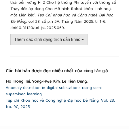
thái bền vững H_2 Cho hệ thống Phi tuyến với thông số
proportional-integral observer-based controller for
Thay đổi: áp dụng Cho Mô hình Robot khớp Linh hoạt
uncertain LPV system”,
Journal of the Franklin
một Liên kết”.
Tạp Chí Khoa học Và Công nghệ Đại học
Institute
, vol. 357, no. 4, pp. 2099-2130, 2020.
Đà Nẵng
, vol 23, số p.h 5A, Tháng Năm 2025, tr 1-6,
https://doi.org/10.1016/j.jfranklin.2019.11.053
doi:10.31130/ud-jst.2025.069.
[13]
Koenig and S. Mammar, “Design of
proportional-integral observer for unknown input
Thêm các định dạng trích dẫn khác
descriptor systems”,
IEEE Transactions on
Automatic Control
, vol. 47, no. 12, pp. 2057-2062,
2002. DOI:
10.1109/TAC.2002.805675
##plugins.themes.academic_pro.article.detai
[14]
P. Komachali, M. Shafiee, and M. Darouach,
“Design of unknown input fractional order
Các bài báo được đọc nhiều nhất của cùng tác giả
proportional–integral observer for fractional order
singular systems with application to actuator fault
Ho Trong Tai, Yong-Hwa Kim, Le Tien Dung,
diagnosis”,
IET Control Theory and Applications
, vol.
Anomaly detection in digital substations using semi-
13, no. 14, pp. 2163-2172, 2019.
doi.org/10.1049/iet-
supervised learning
cta.2018.5712
Tạp chí Khoa học và Công nghệ Đại học Đà Nẵng: Vol. 23,
[15]
D. Duong, H. T. Duong, and Y. S. Suh, “Walking
No. 9C, 2025
monitoring for users of standard and front-wheel
walkers”,
IEEE Transactions on Instrumentation and
Measurement
, vol. 66, no. 12, pp. 3289-3298, 2017.