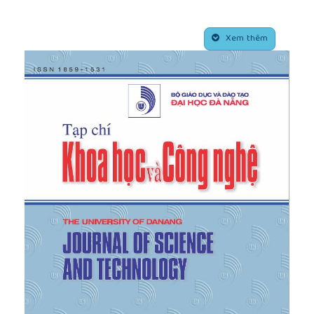
parameter varying observer for real‐time damper
force estimation of an automotive electro‐
##plugins.themes.academic_pro.article.side
rheological suspension system”,
International
Xem thêm
Journal of Robust and Nonlinear Control
, vol. 31,
no. 17, pp. 8183-8205, 2021.
https://doi.org/10.1002/rnc.5583
[5]
Wang, R. Rajamani, and D. M. Bevly, “Observer
design for parameter varying differentiable
nonlinear systems, with application to slip angle
estimation”,
IEEE Transactions on Automatic
Control
, vol. 62, no. 4, pp. 1940-1945, 2016. DOI:
10.1109 /TAC.2016.2587385
[6]
Raissi, D. Efimov, and A. Zolghadri, “Interval state
estimation for a class of nonlinear systems”,
IEEE
Transactions on Automatic Control
, vol. 57, no. 1,
pp. 260-265, 2011. DOI: 10.1109 /
TAC.2011.2164820
[7]
P. Ha and H. Trinh, “State and input
simultaneous estimation for a class of nonlinear
systems”,
Automatica
, vol. 40, no. 10, pp. 1779-1785,
2004.