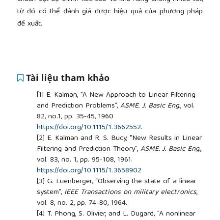
từ đó có thể đánh giá được hiệu quả của phương pháp
đề xuất.
Tài liệu tham khảo
[1]
E. Kalman, "A New Approach to Linear Filtering
and Prediction Problems”,
ASME. J. Basic Eng.
, vol.
82, no.1, pp. 35-45, 1960
https://doi.org/10.1115/1.3662552
.
[2]
E. Kalman and R. S. Bucy, "New Results in Linear
Filtering and Prediction Theory”,
ASME. J. Basic Eng.
,
vol. 83, no. 1, pp. 95-108, 1961.
https://doi.org/10.1115/1.3658902
[3]
G. Luenberger, “Observing the state of a linear
system”,
IEEE Transactions on military electronics
,
vol. 8, no. 2, pp. 74-80, 1964.
[4]
T. Phong, S. Olivier, and L. Dugard, “A nonlinear