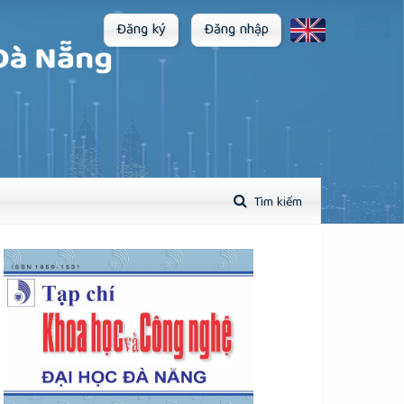
Đăng ký
Đăng nhập
Tìm kiếm
plugins.themes.academic_pro.article.sidebar##