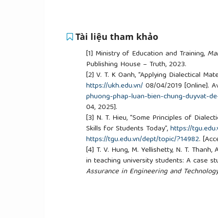
Tài liệu tham khảo
[1]
Ministry of Education and Training,
Mar
Publishing House – Truth, 2023.
[2]
V. T. K Oanh, “Applying Dialectical Mat
https://ukh.edu.vn/
08/04/2019 [Online]. Av
phuong-phap-luan-bien-chung-duyvat-de-
04, 2025].
[3]
N. T. Hieu, “Some Principles of Dialec
Skills for Students Today”,
https://tgu.edu.
https://tgu.edu.vn/dept/topic/?14982
. [Ac
[4]
T. V. Hung, M. Yellishetty, N. T. Thanh,
in teaching university students: A case s
Assurance in Engineering and Technolog
DOI:10.4018/IJQAETE.2017010104
[5]
A. Karabulut-Ilgu, N. J. Cherrez, and C
learning method in engineering education
pp. 398-411, 2018.
https://doi.org/10.1111/