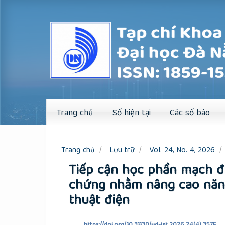
Quick
jump
to
page
content
Main
Navigation
Main
Content
Sidebar
Trang chủ
Số hiện tại
Các số báo
Trang chủ
Lưu trữ
Vol. 24, No. 4, 2026
Tiếp cận học phần mạch đ
chứng nhằm nâng cao năng
thuật điện