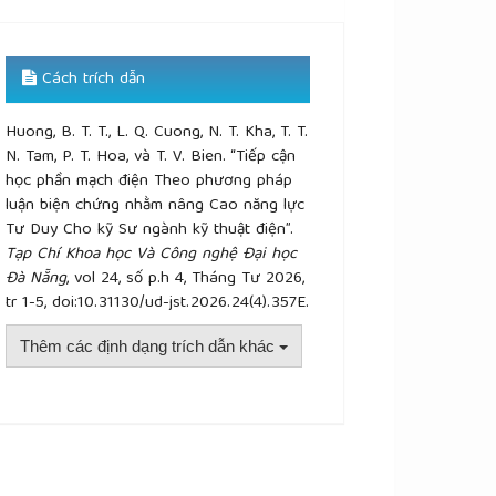
Cách trích dẫn
Huong, B. T. T., L. Q. Cuong, N. T. Kha, T. T.
N. Tam, P. T. Hoa, và T. V. Bien. “Tiếp cận
học phần mạch điện Theo phương pháp
luận biện chứng nhằm nâng Cao năng lực
Tư Duy Cho kỹ Sư ngành kỹ thuật điện”.
Tạp Chí Khoa học Và Công nghệ Đại học
Đà Nẵng
, vol 24, số p.h 4, Tháng Tư 2026,
tr 1-5, doi:10.31130/ud-jst.2026.24(4).357E.
Thêm các định dạng trích dẫn khác
plugins.themes.academic_pro.article.details##