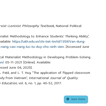
xist–Leninist Philosophy Textbook
, National Political
erialist Methodology to Enhance Students’ Thinking Ability”,
ailable:
https://ukh.edu.vn/chi-tiet-tin/id/1359/Van-dung-
nang-cao-nang-luc-tu-duy-cho-sinh-vien
. [Accessed June
tical Materialist Methodology in Developing Problem-Solving
vn/
05-11-2021 [Online]. Available:
cessed June 04, 2025].
 A. Patil, and L. T. Huy, “The application of flipped classroom
tudy from Vietnam”,
International Journal of Quality
y Education
, vol. 6, no. 1, pp. 40-52, 2017.
. T. Jahren, “A systematic review of research on the flipped
”,
British Journal of Educational Technology
, vol. 49, no. 3,
Xem thêm
bjet.12548