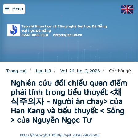
Quick
Menu
jump
to
page
content
Main
Navigation
Main
Content
Sidebar
Trang chủ
Lưu trữ
Vol. 24, No. 2, 2026
Các bài gửi
Nghiên cứu đối chiếu quan điểm
phái tính trong tiểu thuyết <채
식주의자 - Người ăn chay> của
Han Kang và tiểu thuyết < Sông
> của Nguyễn Ngọc Tư
https://doi.org/10.31130/ud-jst.2026.24(2).603