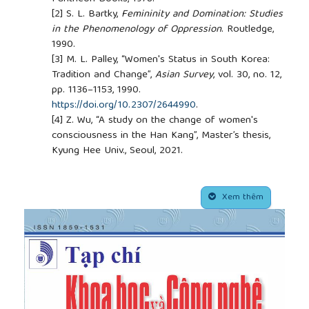
[2]
S. L. Bartky,
Femininity and Domination: Studies
in the Phenomenology of Oppression
. Routledge,
1990.
[3]
M. L. Palley, “Women's Status in South Korea:
Tradition and Change”,
Asian Survey
, vol. 30, no. 12,
pp. 1136–1153, 1990.
https://doi.org/10.2307/2644990
.
[4]
Z. Wu, “A study on the change of women's
consciousness in the Han Kang”, Master’s thesis,
Kyung Hee Univ., Seoul, 2021.
[5]
H. Kang,
The Vegetarian
. Changbi, 2007.
[6]
N. N. Tu,
River
. Tre Publishing House, 2012.
##plugins.themes.academic_pro.article.side
[7]
T. N. Them, “The role of national nature in the
Xem thêm
Korean development (in the comparison with
situation in Vietnam)”,
Human Studies
, vol. 6, no. 15,
pp. 53–60, 2004.
[8]
N. N. Tu,
Endless fields
. Tre Publishing House,
2006.
[9]
N. N. Tu,
The ashes glowed brightly
. Tre
Publishing House, 2008.