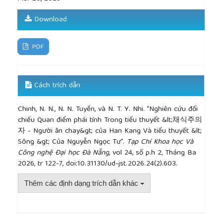
Download
PDF
Cách trích dẫn
Chinh, N. N., N. N. Tuyền, và N. T. Y. Nhi. “Nghiên cứu đối
chiếu Quan điểm phái tính Trong tiểu thuyết &lt;채식주의
자 - Người ăn chay&gt; của Han Kang Và tiểu thuyết &lt;
Sông &gt; Của Nguyễn Ngọc Tư”.
Tạp Chí Khoa học Và
Công nghệ Đại học Đà Nẵng
, vol 24, số p.h 2, Tháng Ba
2026, tr 122-7, doi:10.31130/ud-jst.2026.24(2).603.
Thêm các định dạng trích dẫn khác
##plugins.themes.academic_pro.article.detai