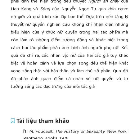
phái tính thể hiện trong tiểu thuyết
Người ăn chay
của
Han Kang và
Sông
của Nguyễn Ngọc Tư qua khía cạnh:
nữ giới và quá trình xác lập bản thể. Dựa trên nền tảng lý
thuyết nữ quyền, nghiên cứu không chỉ nhận diện những
biểu hiện của ý thức nữ quyền trong hai tác phẩm mà
còn làm rõ những điểm tương đồng và khác biệt trong
cách hai tác phẩm phản ánh hình ảnh người phụ nữ. Kết
quả đã chỉ ra, các nhân vật nữ của hai tác giả tuy khác
biệt về hoàn cảnh và lựa chọn song đều thể hiện khát
vọng sống thật với bản thân và làm chủ số phận. Qua đó
đã phản ánh quan điểm cá nhân về nữ quyền và tư
tưởng sáng tác đặc trưng của mỗi tác giả.
Tài liệu tham khảo
[1]
M. Foucault,
The History of Sexuality
. New York:
Pantheon Books, 1978.