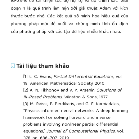
BFGS-B để cải thiện tốc độ hội tụ và độ chính xác. Giai
đoạn 4 là quá trình làm mịn bởi giải thuật Adam với kích
thước bước nhỏ. Các kết quả số minh họa hiệu quả của
phương pháp mới đề xuất và chứng minh tính ổn định
của phương pháp với các tập dữ liệu nhiễu khác nhau.
Tài liệu tham khảo
[1]
L. C. Evans,
Partial Differential Equations
, vol.
19. American Mathematical Society, 2010.
[2]
A. N. Tikhonov and V. Y. Arsenin,
Solutions of
Ill-Posed Problems
. Winston & Sons, 1977.
[3]
M. Raissi, P. Perdikaris, and G. E. Karniadakis,
“Physics-informed neural networks: A deep learning
framework for solving forward and inverse
problems involving nonlinear partial differential
equations,”
Journal of Computational Physics
, vol.
378, pp. 686–707, 2019.