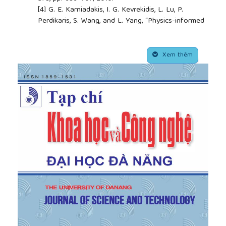
[4]
G. E. Karniadakis, I. G. Kevrekidis, L. Lu, P.
Perdikaris, S. Wang, and L. Yang, “Physics-informed
machine learning,”
Nature Reviews Physics
, vol. 3,
no. 6, pp. 422–440, 2021.
##plugins.themes.academic_pro.article.side
[5]
A. Bonfanti, G. Bruno, and C. Cipriani, “The
Xem thêm
challenges of the nonlinear regime for physics-
informed neural networks,”
Advances in Neural
Information Processing Systems
, vol. 37, pp.
41852–41881, 2024.