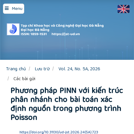
Quick
Menu
jump
to
page
content
Main
Navigation
Main
Content
Sidebar
Trang chủ
Lưu trữ
Vol. 24, No. 5A, 2026
Các bài gửi
Phương pháp PINN với kiến trúc
phân nhánh cho bài toán xác
định nguồn trong phương trình
Poisson
https://doi.org/10.31130/ud-jst.2026.24(5A).723