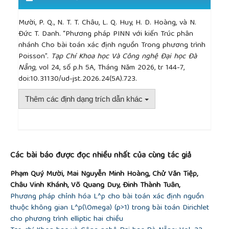
Mười, P. Q., N. T. T. Châu, L. Q. Huy, H. D. Hoàng, và N.
Đức T. Danh. “Phương pháp PINN với kiến Trúc phân
nhánh Cho bài toán xác định nguồn Trong phương trình
Poisson”.
Tạp Chí Khoa học Và Công nghệ Đại học Đà
Nẵng
, vol 24, số p.h 5A, Tháng Năm 2026, tr 144-7,
doi:10.31130/ud-jst.2026.24(5A).723.
Thêm các định dạng trích dẫn khác
##plugins.themes.academic_pro.article.detai
Các bài báo được đọc nhiều nhất của cùng tác giả
Phạm Quý Mười, Mai Nguyễn Minh Hoàng, Chử Văn Tiệp,
Châu Vinh Khánh, Võ Quang Duy, Đinh Thành Tuân,
Phương pháp chỉnh hóa L^p cho bài toán xác định nguồn
thuộc không gian L^p(\Omega) (p>1) trong bài toán Dirichlet
cho phương trình elliptic hai chiều