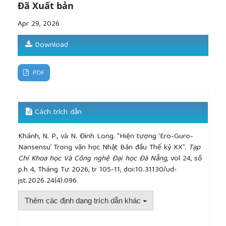
(Asakusa kurenaidan)
, A. G. Marks, Trans. Berkeley,
Đã Xuất bản
CA, USA: University of California Press, 2005.
Apr 29, 2026
[14]
R. Akutagawa,
Akutagawa Anthology I&II
, Cung
Dien and N. N. Tran, Trans. Hanoi, Vietnam: Writers’
Download
Association Publishing House, 2021.
[15]
N. P. Khanh, “Japanese Traditional Aesthetics
from Cultural Perspective,”
The University of
PDF
Danang - Journal of Science and Technology
, vol.
10, no. 131, pp. 35–40, 2018.
Cách trích dẫn
Khánh, N. P., và N. Đình Long. “Hiện tượng ‘Ero-Guro-
Nansensu’ Trong văn học Nhật Bản đầu Thế kỷ XX”.
Tạp
Chí Khoa học Và Công nghệ Đại học Đà Nẵng
, vol 24, số
p.h 4, Tháng Tư 2026, tr 105-11, doi:10.31130/ud-
jst.2026.24(4).096.
Thêm các định dạng trích dẫn khác