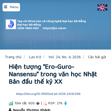
Quick
Menu
jump
to
page
content
Main
Navigation
Main
Content
Sidebar
Trang chủ
Lưu trữ
Vol. 24, No. 4, 2026
Các bài gửi
Hiện tượng “Ero-Guro-
Nansensu” trong văn học Nhật
Bản đầu thế kỷ XX
https://doi.org/10.31130/ud-jst.2026.24(4).096
Tóm tắt: 605
|
PDF: 276
##plugins.themes.academic_pro.article.main
Nguyễn Phương Khánh