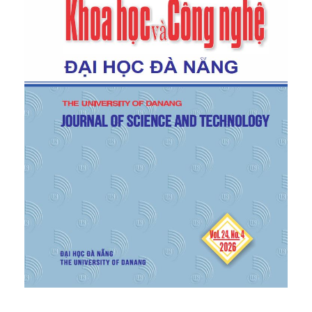
selling eroticism to constructing autonomy,”
U.S.-
Japan Women’s Journal
, no. 15, pp. 78–106, 1998.
[7]
N. N. Tran,
An Overview of the History of
Japanese Literature
. Hanoi, Vietnam: Education
Publishing House, 2011.
[8]
J. Tanizaki,
Manji (Chữ vạn)
, Nam Tu, Trans.
Hanoi, Vietnam: Writers’ Association Publishing
House, 2017.
[9]
J. Tanizaki,
The Key (Hai cuốn nhật ký)
, Thanh
Dien, Trans. Hanoi, Vietnam: Writers’ Association
Publishing House, 2018.
[10]
J. Tanizaki,
Naomi (Tình khờ)
. Hanoi, Vietnam:
Writers’ Association Publishing House, 2018.
[11]
E. Ranpo,
The Human Chair: Selected Short
Stories (Chiếc ghế người)
, Miulan, Trans. Hanoi,
Vietnam: Vietnam Women’s Publishing House, 2023.
[12]
E. Ranpo,
The Blind Beast (Con thú mù)
, Miulan,
Trans. Hanoi, Vietnam: Vietnam Women’s Publishing
House, 2023.
[13]
Y. Kawabata,
The Scarlet Gang of Asakusa