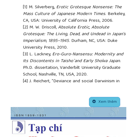
[1]
M. Silverberg,
Erotic Grotesque Nonsense: The
Mass Culture of Japanese Modern Times
. Berkeley,
CA, USA: University of California Press, 2006.
[2]
M. W. Driscoll,
Absolute Erotic, Absolute
Grotesque: The Living, Dead, and Undead in Japan’s
Imperialism, 1895–1945
. Durham, NC, USA: Duke
University Press, 2010.
[3]
L. Lackney,
Ero-Guro-Nansensu: Modernity and
Its Discontents in Taishō and Early Shōwa Japan
.
Ph.D. dissertation, Vanderbilt University Graduate
School, Nashville, TN, USA, 2020.
[4]
J. Reichert, “Deviance and social Darwinism in
Edogawa Ranpo’s erotic-grotesque thriller ‘Kotō no
oni’,”
Journal of Japanese Studies
, vol. 27, no. 1, pp.
##plugins.themes.academic_pro.article.side
113–141, 2001, doi: 10.2307/3591938.
Xem thêm
[5]
E. K. Tipton, “Cleansing the nation: Urban
entertainments and moral reform in interwar Japan,”
Modern Asian Studies
, vol. 42, no. 4, pp. 705–731,
2008.
[6]
M. Inoue, “The gaze of the café waitress: From