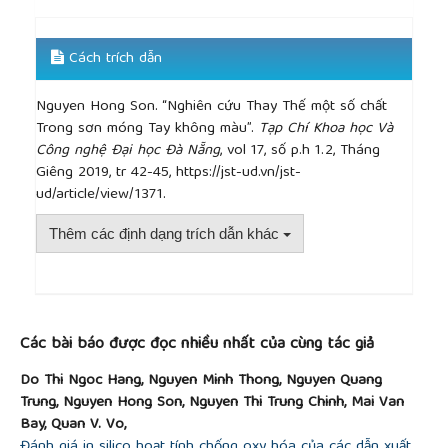
Cách trích dẫn
Nguyen Hong Son. “Nghiên cứu Thay Thế một số chất
Trong sơn móng Tay không màu”.
Tạp Chí Khoa học Và
Công nghệ Đại học Đà Nẵng
, vol 17, số p.h 1.2, Tháng
Giêng 2019, tr 42-45, https://jst-ud.vn/jst-
ud/article/view/1371.
Thêm các định dạng trích dẫn khác
##plugins.themes.academic_pro.article.detai
Các bài báo được đọc nhiều nhất của cùng tác giả
Do Thi Ngoc Hang, Nguyen Minh Thong, Nguyen Quang
Trung, Nguyen Hong Son, Nguyen Thi Trung Chinh, Mai Van
Bay, Quan V. Vo,
Đánh giá in silico hoạt tính chống oxy hóa của các dẫn xuất