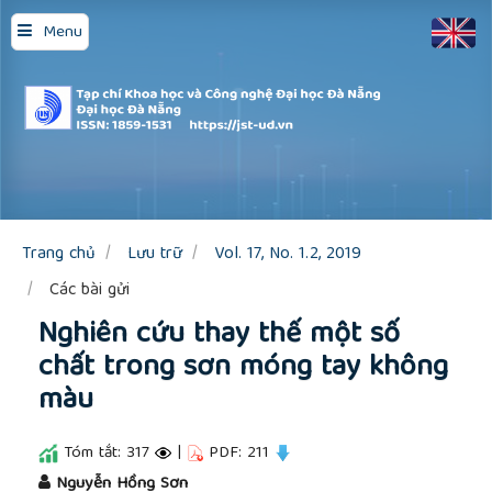
Quick
Menu
jump
to
page
content
Main
Navigation
Main
Content
Sidebar
Trang chủ
Lưu trữ
Vol. 17, No. 1.2, 2019
Các bài gửi
Nghiên cứu thay thế một số
chất trong sơn móng tay không
màu
Tóm tắt: 317
|
PDF: 211
##plugins.themes.academic_pro.article.main
Nguyễn Hồng Sơn