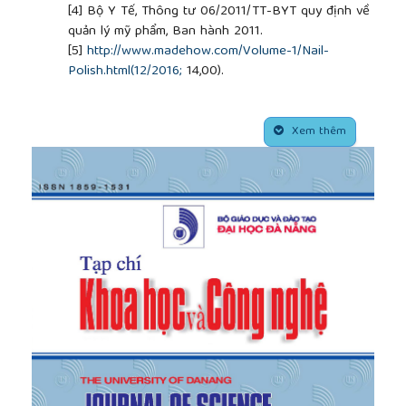
[4]
Bộ Y Tế, Thông tư 06/2011/TT-BYT quy định về
quản lý mỹ phẩm, Ban hành 2011.
[5]
http://www.madehow.com/Volume-1/Nail-
Polish.html(12/2016;
14,00).
[6]
http://www.madehow.com
(3/2017; 10,30)
[7]
https://en.wikipedia.org
(4/2017; 8;00)
##plugins.themes.academic_pro.article.side
[8]
http://news.zing.vn/son-mong-tay-chua-hang-
Xem thêm
loat-hoa-chat-gay-vo-sinh-ung-thu-
post656569.html
(4/2017; 21;00)
[9]
https://thuvienphapluat.vn/cong-van/Thuong-
mai/Cong-van-3716-QLD-cong-bo-my-pham-Cuc-
Quan-ly-duoc-209507.aspx
(28/05/2017; 8;50)
[10]
https://vi.wikipedia.org/wiki/Axetat_etyl