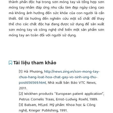
thành phần độc hại trong sơn móng tay và tổng hợp sơn
móng tay nhằm đáp ứng nhu cầu làm đẹp ngày càng cao
mà không ảnh hưởng đến sức khỏe của con người là cần
thiết. Đề tài hướng đến nghiên cứu một số chất để thay
thế cho các chất độc hại đang được sử dụng để sản xuất
sơn móng tay và công nghệ chế biến một sản phẩm sơn
móng tay an toàn đối với người sử dụng.
Tài liệu tham khảo
[1]
Hà Phương,
http://news.zing.vn/son-mong-tay-
chua-hang-loat-hoa-chat-gay-vo-sinh-ung-thu-
post656569.html
, Nhà xuất bản Báo VTC News,
2011.
[2]
Wickhen products ”European patent application",
Petrus Cornelis Traas, Ernst-Ludwig Roehl, 1989.
[3]
Balsam, MS,ed. Mỹ phấm: Khoa học & Công
nghệ, Krieger Publishing, 1991.