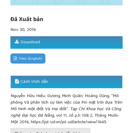
Đã Xuất bản
Nov 30, 2016
Download
Files (English)
Cách trích dẫn
Nguyễn Hữu Hiếu; Dương Minh Quân; Hoàng Dũng. “Mô
phỏng Và phân tích sự làm việc của Pin mặt trời dựa Trên
Mô hình một điốt Và Hai điốt”.
Tạp Chí Khoa học Và Công
nghệ Đại học Đà Nẵng
, vol 11, số p.h 108.2, Tháng Mười-
Một 2016, https://jst-ud.vn/jst-ud/article/view/1645.