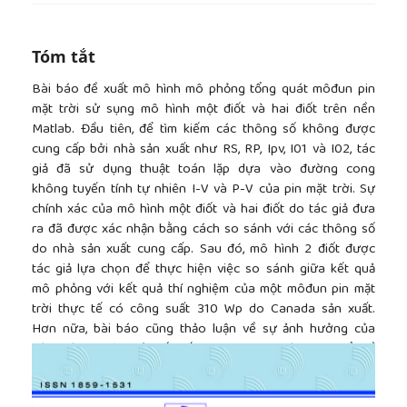
Tóm tắt
Bài báo đề xuất mô hình mô phỏng tổng quát môđun pin
mặt trời sử sụng mô hình một điốt và hai điốt trên nền
Matlab. Đầu tiên, để tìm kiếm các thông số không được
cung cấp bởi nhà sản xuất như RS, RP, Ipv, I01 và I02, tác
giả đã sử dụng thuật toán lặp dựa vào đường cong
không tuyến tính tự nhiên I-V và P-V của pin mặt trời. Sự
chính xác của mô hình một điốt và hai điốt do tác giả đưa
ra đã được xác nhận bằng cách so sánh với các thông số
do nhà sản xuất cung cấp. Sau đó, mô hình 2 điốt được
tác giả lựa chọn để thực hiện việc so sánh giữa kết quả
mô phỏng với kết quả thí nghiệm của một môđun pin mặt
trời thực tế có công suất 310 Wp do Canada sản xuất.
Hơn nữa, bài báo cũng thảo luận về sự ảnh hưởng của
##plugins.themes.academic_pro.article.side
các giá trị điện trở nối tiếp, song song, các thay đổi về
nhiệt độ, bức xạ đến khả năng làm việc của pin mặt trời.