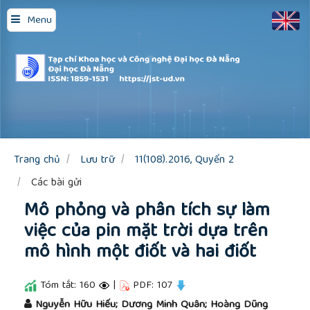
Quick
Menu
jump
to
page
content
Main
Navigation
Main
Content
Sidebar
Trang chủ
Lưu trữ
11(108).2016, Quyển 2
Các bài gửi
Mô phỏng và phân tích sự làm
việc của pin mặt trời dựa trên
mô hình một điốt và hai điốt
Tóm tắt: 160
|
PDF: 107
##plugins.themes.academic_pro.article.main
Nguyễn Hữu Hiếu; Dương Minh Quân; Hoàng Dũng