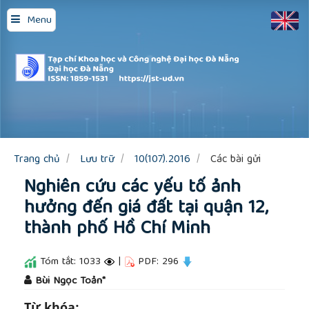
Quick
Menu
jump
to
page
content
Main
Navigation
Main
Content
Sidebar
Trang chủ
Lưu trữ
10(107).2016
Các bài gửi
Nghiên cứu các yếu tố ảnh
hưởng đến giá đất tại quận 12,
thành phố Hồ Chí Minh
Tóm tắt: 1033
|
PDF: 296
##plugins.themes.academic_pro.article.main
Bùi Ngọc Toản*
Từ khóa: