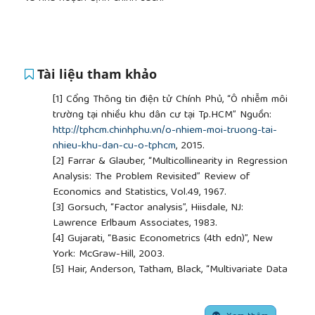
Tài liệu tham khảo
[1]
Cổng Thông tin điện tử Chính Phủ, “Ô nhiễm môi
trường tại nhiều khu dân cư tại Tp.HCM” Nguồn:
http://tphcm.chinhphu.vn/o-nhiem-moi-truong-tai-
nhieu-khu-dan-cu-o-tphcm
, 2015.
[2]
Farrar & Glauber, “Multicollinearity in Regression
Analysis: The Problem Revisited” Review of
Economics and Statistics, Vol.49, 1967.
[3]
Gorsuch, “Factor analysis”, Hiisdale, NJ:
Lawrence Erlbaum Associates, 1983.
[4]
Gujarati, “Basic Econometrics (4th edn)”, New
York: McGraw-Hill, 2003.
[5]
Hair, Anderson, Tatham, Black, “Multivariate Data
Analysis”, Upper Saddle River, NJ: Premtice – Hall,
1998.
##plugins.themes.academic_pro.article.side