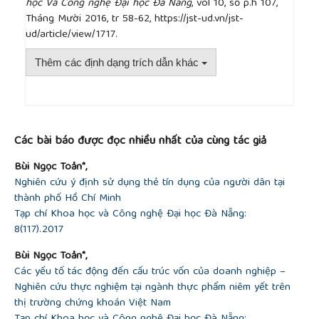
học Và Công nghệ Đại học Đà Nẵng
, vol 10, số p.h 107,
Tháng Mười 2016, tr 58-62, https://jst-ud.vn/jst-
ud/article/view/1717.
Thêm các định dạng trích dẫn khác
##plugins.themes.academic_pro.article.detai
Các bài báo được đọc nhiều nhất của cùng tác giả
Bùi Ngọc Toản*,
Nghiên cứu ý định sử dụng thẻ tín dụng của người dân tại
thành phố Hồ Chí Minh
Tạp chí Khoa học và Công nghệ Đại học Đà Nẵng:
8(117).2017
Bùi Ngọc Toản*,
Các yếu tố tác động đến cấu trúc vốn của doanh nghiệp –
Nghiên cứu thực nghiệm tại ngành thực phẩm niêm yết trên
thị trường chứng khoán Việt Nam
Tạp chí Khoa học và Công nghệ Đại học Đà Nẵng: