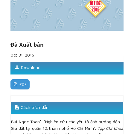
http://urn.fi/URN:ISBN:952-5594-17-3
, 2006.
[12]
Topcu, “Accessibility effect on urban land
values. Scientific Research and Essay”, Vol.4 (11),
2009.
[13]
Trần Thu Vân & Nguyễn Thị Giang, “Ứng dụng
mô hình Hedonic về các yếu tố ảnh hưởng tới giá
bất động sản tại Tp.HCM”, Tạp chí Phát triển Kinh tế,
Đã Xuất bản
số 254, 2011.
Oct 31, 2016
[14]
White, “A Heteroscedasticity-Consistent
Covariance Matrix Es timator and a Direct Test for
Download
Heteroscedasticity” Econometrica, Vol. 48, No.4,
1980.
PDF
Cách trích dẫn
Bui Ngoc Toan*. “Nghiên cứu các yếu tố ảnh hưởng đến
Giá đất tại quận 12, thành phố Hồ Chí Minh”.
Tạp Chí Khoa