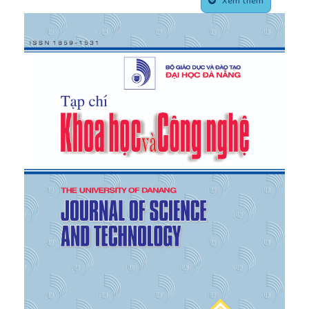
[6]
Hoàng Trọng & Chu Nguyễn Mộng Ngọc, Phân
Xem thêm
tích dữ liệu nghiên cứu với SPSS, NXB. Hồng Đức,
2008.
[7]
Kolowe, “The Determinants of Urban Land and
Property Values: The Case of Rwanda”, Master of
Science in International and Development
Economics.
http://repository.usfca.edu/thes/87
,
2014.
[8]
Medonos, Vilhelm, Hruka, Jelinek, “What
determines the Czech land market prices? Some
regional findings” Economics and Informatics, Vol.2,
Number 4, 2011.
[9]
Nguyễn Quỳnh Hoa & Nguyễn Thạch, “Định giá
đất hàng loạt bằng mô hình hồi qui”, Tạp chí Phát
triển kinh tế, số 269, 2013.
[10]
Nguyễn Thị Mỹ Linh, “Ứng dụng mô hình giá
nhà ở trong tính toán chỉ số giá giao dịch bất động
sản – phân loại nhà ở riêng lẻ”, Tạp chí Tài chính, số
10 (600), 2014.
[11]
Pyykkonen, “Factors affecting farmland prices
in Finland”, Doctoral dissertation (monograph).