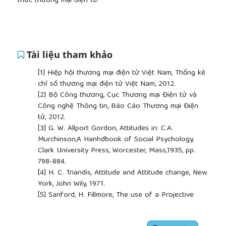
thức thương mại điện tử.
Tài liệu tham khảo
[1]
Hiệp hội thương mại điện tử Việt Nam, Thống kê
chỉ số thương mại điện tử Việt Nam, 2012.
[2]
Bộ Công thương, Cục Thương mại Điện tử và
Công nghệ Thông tin, Báo Cáo Thương mại Điện
tử, 2012.
[3]
G. W. Allport Gordon, Attitudes in: C.A.
Murchinson,A Hanhdbook of Social Psychology,
Clark University Press, Worcester, Mass,1935, pp.
798-884.
[4]
H. C. Triandis, Attitude and Attitude change, New
York, John Wily, 1971.
[5]
Sanford, H. Fillmore, The use of a Projective
device in attitude surveying, Public opinion quarterly
14. No.4, pp 697 – 709.
##plugins.themes.academic_pro.article.side