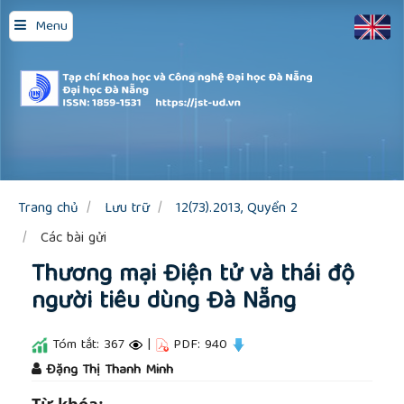
Quick
Menu
jump
to
page
content
Main
Navigation
Main
Content
Sidebar
Trang chủ
Lưu trữ
12(73).2013, Quyển 2
Các bài gửi
Thương mại Điện tử và thái độ
người tiêu dùng Đà Nẵng
Tóm tắt: 367
|
PDF: 940
##plugins.themes.academic_pro.article.main
Đặng Thị Thanh Minh