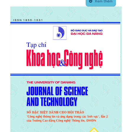
[6]
TS. Nguyễn Xuân Lãn, TS. Phạm Thị Lan Hương,
Xem thêm
TS. Đường Liên Hà, 2010, Giáo trình Hành vi người
tiêu dùng, NXB Tài chính.