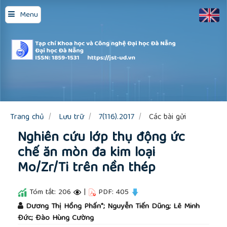
Quick
Menu
jump
to
page
content
Main
Navigation
Main
Content
Sidebar
Trang chủ
Lưu trữ
7(116).2017
Các bài gửi
Nghiên cứu lớp thụ động ức
chế ăn mòn đa kim loại
Mo/Zr/Ti trên nền thép
Tóm tắt: 206
|
PDF: 405
##plugins.themes.academic_pro.article.main
Dương Thị Hồng Phấn*; Nguyễn Tiến Dũng; Lê Minh
Đức; Đào Hùng Cường