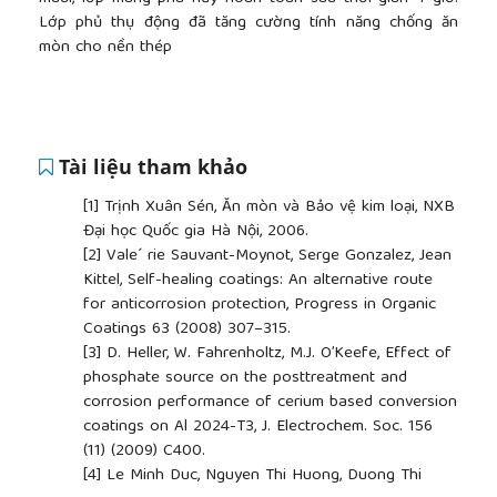
Lớp phủ thụ động đã tăng cường tính năng chống ăn
mòn cho nền thép
Tài liệu tham khảo
[1]
Trịnh Xuân Sén, Ăn mòn và Bảo vệ kim loại, NXB
Đại học Quốc gia Hà Nội, 2006.
[2]
Vale´ rie Sauvant-Moynot, Serge Gonzalez, Jean
Kittel, Self-healing coatings: An alternative route
for anticorrosion protection, Progress in Organic
Coatings 63 (2008) 307–315.
[3]
D. Heller, W. Fahrenholtz, M.J. O’Keefe, Effect of
phosphate source on the posttreatment and
corrosion performance of cerium based conversion
coatings on Al 2024-T3, J. Electrochem. Soc. 156
(11) (2009) C400.
[4]
Le Minh Duc, Nguyen Thi Huong, Duong Thi