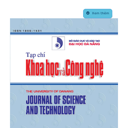
Hong Phan, Vu Quoc Trung, Dao Hung Cuong,
“Improve the corrosion resisitance Ti, Mo”, Tạp chí
##plugins.themes.academic_pro.article.side
KH và CN, Viện Hàn lâm Khoa học và Công Nghệ
Xem thêm
Việt Nam, Tập 53-Số 4A, 80-86, 2015 (2nd
International Workshop on Corrosion and
Protection of Materials 26-29 October 2015, Ha
Noi, Viet Nam).
[5]
R. Mohammad Hosseini, A.A. Sarabi, H. Eivaz
Mohammadloo, M. Sarayloo, “The performance
improvement of Zr conversion coating through Mn
incorporation: With and without organic coating”,
Surface & Coatings Technolagy 258 (2014)
437446.
[6]
G. Yoganandan, K. Pradeep Premkumar, J.N.
Balaraju, “Evaluation of corrosion resistance and
self-healing behavior of zirconium–cerium
conversion coating developed on AA2024 alloy”,
Surface & Coatings Technology 270 (2015) 249–
258.
[7]
H. Vakili, B. Ramezanzadeh, R. Amini, “The
corrosion performance and adhesion properties of