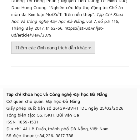
Duong Thi Hong Phan*; Nguyen Tien Dung; Le Minh Duc;
and performance assessment”, Electrochim. Acta,
Dao Hung Cuong. “Nghiên cứu lớp thụ động ức Chế ăn
vol. 56, no. 4, pp. 1912–1924, 2011.
mòn đa Kim loại Mo/Zr/Ti Trên nền thép”.
Tạp Chí Khoa
học Và Công nghệ Đại học Đà Nẵng
, vol 7, số p.h 116,
Tháng Bảy 2017, tr 62-66, https://jst-ud.vn/jst-
ud/article/view/3379.
Thêm các định dạng trích dẫn khác
##plugins.themes.academic_pro.article.detai
Tạp chí Khoa học và Công nghệ Đại học Đà Nẵng
Cơ quan chủ quản: Đại học Đà Nẵng
Giấy phép xuất bản số 26/GP-BVHTTDL ngày 25/02/2026
Tổng biên tập: GS.TSKH. Bùi Văn Ga
ISSN: 1859-1531
Địa chỉ: 41 Lê Duẩn, thành phố Đà Nẵng, Việt Nam
Số điện thoại: (+84)236. 3817 788