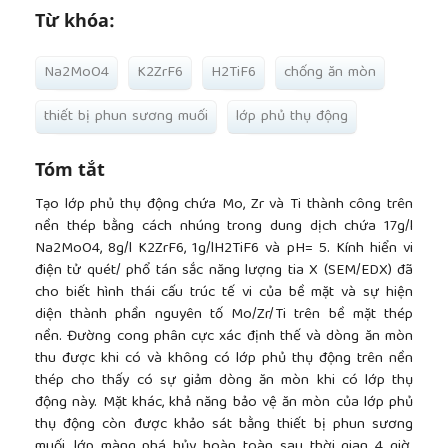
Từ khóa:
Na2MoO4
K2ZrF6
H2TiF6
chống ăn mòn
thiết bị phun sương muối
lớp phủ thụ động
Tóm tắt
Tạo lớp phủ thụ động chứa Mo, Zr và Ti thành công trên
nền thép bằng cách nhúng trong dung dịch chứa 17g/l
Na2MoO4, 8g/l K2ZrF6, 1g/lH2TiF6 và pH= 5. Kính hiển vi
điện tử quét/ phổ tán sắc năng lượng tia X (SEM/EDX) đã
cho biết hình thái cấu trúc tế vi của bề mặt và sự hiện
diện thành phần nguyên tố Mo/Zr/Ti trên bề mặt thép
nền. Đường cong phân cực xác định thế và dòng ăn mòn
thu được khi có và không có lớp phủ thụ động trên nền
thép cho thấy có sự giảm dòng ăn mòn khi có lớp thụ
động này. Mặt khác, khả năng bảo vệ ăn mòn của lớp phủ
thụ động còn được khảo sát bằng thiết bị phun sương
muối, lớp màng phá hủy hoàn toàn sau thời gian 4 giờ.