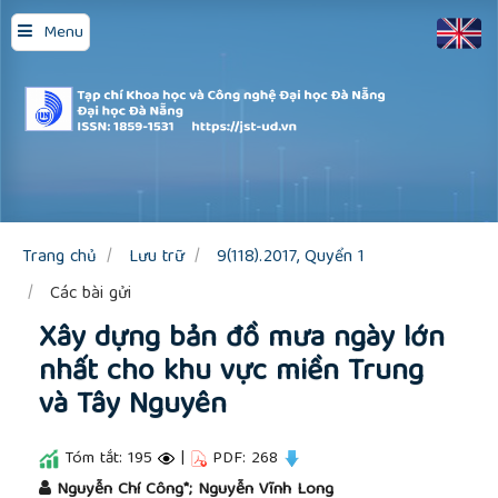
Quick
Menu
jump
to
page
content
Main
Navigation
Main
Content
Sidebar
Trang chủ
Lưu trữ
9(118).2017, Quyển 1
Các bài gửi
Xây dựng bản đồ mưa ngày lớn
nhất cho khu vực miền Trung
và Tây Nguyên
Tóm tắt: 195
|
PDF: 268
##plugins.themes.academic_pro.article.main
Nguyễn Chí Công*; Nguyễn Vĩnh Long