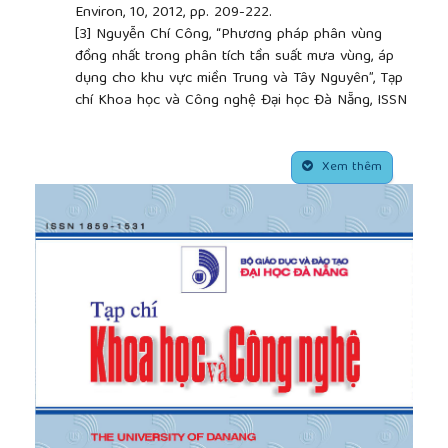
Environ, 10, 2012, pp. 209-222.
[3]
Nguyễn Chí Công, “Phương pháp phân vùng
đồng nhất trong phân tích tần suất mưa vùng, áp
dụng cho khu vực miền Trung và Tây Nguyên”, Tạp
chí Khoa học và Công nghệ Đại học Đà Nẵng, ISSN
1859-1531, Vol:5(114), 2017, trang 22-26.
[4]
Hosking, J. and J. Wallis, Regional frequency
##plugins.themes.academic_pro.article.side
analysis: An approach Based on L-Moments,
Xem thêm
Cambridge University Press, London, U, 1997.
[5]
Ngogondo CS, C-Y. Xu, L. M. Tallaksen, B.
Alemaw and T. Chirwa, “Regional frequency analysis
of rainfall extremes in Southern Malawi using the
index rainfall and L-moments approaches”. Stoch.
Env. Res. Risk A, 25, 2011, pp. 939-955.
[6]
Nguyễn Chí Công, “Xây dựng bản đồ mưa ngày
lớn nhất cho tỉnh Quảng Nam dựa trên phân tích
tần suất mưa vùng và suy luận Bayesian”, Tạp chí
Khoa học kỹ thuật Thủy lợi và Môi trường, ISSN
1859-3941, Vol: 56, 2017, trang 65-71.
[7]
Nguyễn Chí Công, “Phân tích tần suất mưa cực