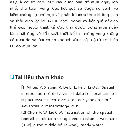
này là cơ sở cho việc xây dựng bản đồ mưa ngày lớn
nhất cho toàn vùng. Các kết quả sẽ được so sánh và
kiểm chứng sự phù hợp về phân bố mưa theo không gian
và thời gian lặp lại T=100 năm. Ngoài ra, kết quả này có
thể giúp người thiết kế ước tính được lượng mưa ngày
lớn nhất ứng với tần suất thiết kế tại những vùng không
có trạm đo và làm cơ sở khoanh vùng cấp độ rủi ro thiên
tai do mưa lớn.
Tài liệu tham khảo
[1]
Xihua. Y, Xiaojin. X, De.L. L, Fei.J, Lin.W., “Spatial
interpolation of daily rainfall data for local climate
impact assessment over Greater Sydney region”,
Advances in Meteorology, 2015.
[2]
Chen. F. W, Liu.C.W., “Estimation of the spatial
rainfall distribution using inverse distance weighting
(IDW) in the middle of Taiwan”, Paddy Water