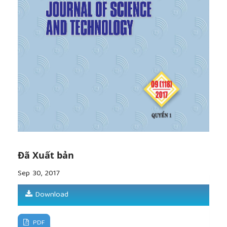
hạn cho tỉnh Gia Lai dựa trên cách tiếp cận vùng”,
Tạp chí Khoa học kỹ thuật Thủy lợi và Môi trường,
ISSN 1859-3941, Vol: 57, 2017, trang 11-18.
Đã Xuất bản
Sep 30, 2017
Download
PDF