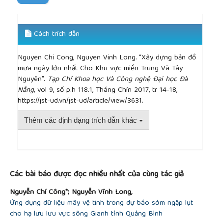
Cách trích dẫn
Nguyen Chi Cong, Nguyen Vinh Long. “Xây dựng bản đồ
mưa ngày lớn nhất Cho Khu vực miền Trung Và Tây
Nguyên”.
Tạp Chí Khoa học Và Công nghệ Đại học Đà
Nẵng
, vol 9, số p.h 118.1, Tháng Chín 2017, tr 14-18,
https://jst-ud.vn/jst-ud/article/view/3631.
Thêm các định dạng trích dẫn khác
##plugins.themes.academic_pro.article.detai
Các bài báo được đọc nhiều nhất của cùng tác giả
Nguyễn Chí Công*; Nguyễn Vĩnh Long,
Ứng dụng dữ liệu mây vệ tinh trong dự báo sớm ngập lụt
cho hạ lưu lưu vực sông Gianh tỉnh Quảng Bình