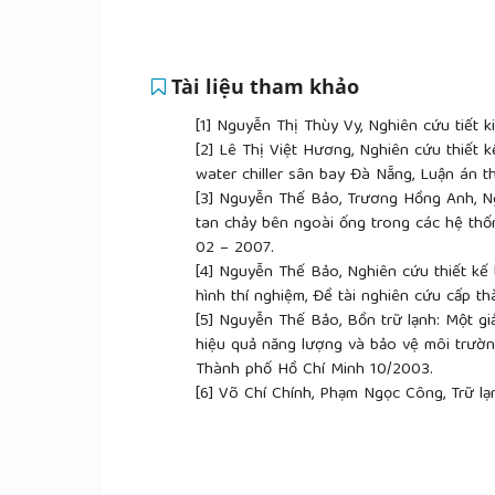
Tài liệu tham khảo
[1]
Nguyễn Thị Thùy Vy, Nghiên cứu tiết k
[2]
Lê Thị Việt Hương, Nghiên cứu thiết kế
water chiller sân bay Đà Nẵng, Luận án th
[3]
Nguyễn Thế Bảo, Trương Hồng Anh, Ng
tan chảy bên ngoài ống trong các hệ thốn
02 – 2007.
[4]
Nguyễn Thế Bảo, Nghiên cứu thiết kế 
hình thí nghiệm, Đề tài nghiên cứu cấp 
[5]
Nguyễn Thế Bảo, Bồn trữ lạnh: Một giả
hiệu quả năng lượng và bảo vệ môi trườ
Thành phố Hồ Chí Minh 10/2003.
[6]
Võ Chí Chính, Phạm Ngọc Công, Trữ lạn
công suất lớn, Hội thảo CLB các trường Đ