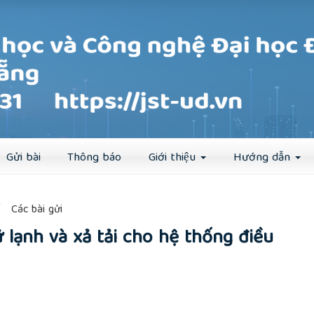
Đăng ký
Đăng nhập
Gửi bài
Thông báo
Giới thiệu
Hướng dẫn
##
Các bài gửi
 lạnh và xả tải cho hệ thống điều
rticle.main##