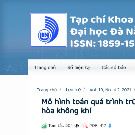
Quick
jump
to
page
content
Main
Navigation
Main
Content
Sidebar
Trang chủ
Số hiện tại
Các số báo
Trang chủ
Lưu trữ
Vol. 19, No. 4.2, 2021
Mô hình toán quá trình trữ
hòa không khí
Tóm tắt: 504
|
PDF: 417
##plugins.themes.academic_pro.a