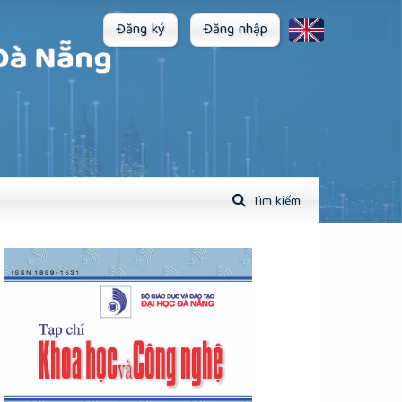
Đăng ký
Đăng nhập
Tìm kiếm
plugins.themes.academic_pro.article.sidebar##