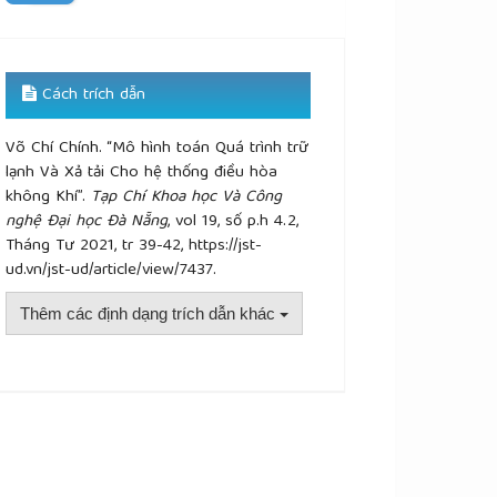
Cách trích dẫn
Võ Chí Chính. “Mô hình toán Quá trình trữ
lạnh Và Xả tải Cho hệ thống điều hòa
không Khí”.
Tạp Chí Khoa học Và Công
nghệ Đại học Đà Nẵng
, vol 19, số p.h 4.2,
Tháng Tư 2021, tr 39-42, https://jst-
ud.vn/jst-ud/article/view/7437.
Thêm các định dạng trích dẫn khác
plugins.themes.academic_pro.article.details##