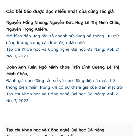
##plugins.themes.academic_pro.article.detai
energy storage systems in electricity generation:
Energy policies, innovative technologies, and
Các bài báo được đọc nhiều nhất của cùng tác giả
regulatory regimes”,
Renew. Sustain. Energy Rev
,
Apr. 2016., vol. 56, pp. 1044–1067.
Nguyễn Hồng Nhung, Nguyễn Đức Huy, Lê Thị Minh Châu,
Nguyễn Trọng Khiêm,
Mô hình đáp ứng tần số nhanh sử dụng hệ thống lưu trữ
năng lượng trong các lưới điện đảo nhỏ
Tạp chí Khoa học và Công nghệ Đại học Đà Nẵng: Vol. 21,
No. 1, 2023
Đoàn Anh Tuấn, Ngô Minh Khoa, Trần Đình Quang, Lê Thị
Minh Châu,
Đánh giá dao động tần số và dao động điện áp của hệ
thống điện miền Trung khi có sự tham gia của điện mặt trời
Tạp chí Khoa học và Công nghệ Đại học Đà Nẵng: Vol. 21,
No. 7, 2023
Tạp chí Khoa học và Công nghệ Đại học Đà Nẵng