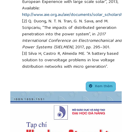
European Experience with large scale solar”, 2013,
Available:
http://www.aie.org.au/aie/documents/solar_scholarship_re
[2]
Q. Duong, N. T. N. Tran, G. N. Sava, and M.
Scripcariu, “The impacts of distributed generation
penetration into the power system”, in
2017
International Conference on Electromechanical and
Power Systems (SIELMEN)
, 2017, pp. 295–301.
[3]
Silva H, Castro R, Almeida ME. “A battery based
solution to overvoltage problems in low voltage
distribution networks with micro generation”.
International Journal on Electrical Engineering and
Informatics 2014
; 6(1):53–64.
##plugins.themes.academic_pro.article.side
[4]
Korpaas, M.; Holen, A.T.; Hildrum, R. “Operation
Xem thêm
and Sizing of Energy Storage for Wind Power
Plants in a Market System
”. International Journal of
Electrical Power & Energy Systems
. 2003, 25, 599–
606.
[5]
Ru, J. Kleissl, and S. Martinez, “Storage Size
Determination for Grid-Connected Photovoltaic
Systems”,
IEEE Transactions on Sustainable Energy
,