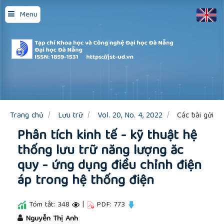
Quick
Menu
jump
to
page
content
Main
Navigation
Main
Content
Sidebar
Trang chủ
Lưu trữ
Vol. 20, No. 4, 2022
Các bài gửi
Phân tích kinh tế - kỹ thuật hệ
thống lưu trữ năng lượng ăc
quy - ứng dụng điều chỉnh điện
áp trong hệ thống điện
Tóm tắt: 348
|
PDF: 773
##plugins.themes.academic_pro.article.main
Nguyễn Thị Anh