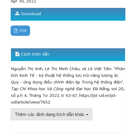
Apr 30, 2022
5.
[10]
Riffonneau, S. Bacha, F. Barruel, and S. Ploix,
Download
"Optimal power flow management for grid
connected PV systems with batteries”,
IEEE
Transactions on Sustainable Energy
, 2011, vol. 2, no.
PDF
3, pp. 309-320.
[11]
Ru, J. Kleissl, and S. Martinez, "Storage size
determination for grid-connected photovoltaic
Cách trích dẫn
systems”,
IEEE Transactions on Sustainable Energy
,
2013
,
vol. 4, no. 1, pp. 68-81.
Nguyễn Thị Anh, Lê Thị Minh Châu, và Lê Việt Tiến. “Phân
[12]
Xiao, Z. Zhang, L. Bai, and H. Liang,
tích Kinh Tế - kỹ thuật hệ thống lưu trữ năng lượng ăc
"Determination of the optimal installation site and
Quy - ứng dụng điều chỉnh điện áp Trong hệ thống điện”.
capacity of battery energy storage system in
Tạp Chí Khoa học Và Công nghệ Đại học Đà Nẵng
, vol 20,
distribution network integrated with distributed
số p.h 4, Tháng Tư 2022, tr 63-67, https://jst-ud.vn/jst-
generation”,
IET Generation, Transmission &
ud/article/view/7652.
Distribution
, 2016, vol. 10, no. 3, pp. 601-607.
[13]
Metropolitan Electricity Authority. Data of the
Thêm các định dạng trích dẫn khác
Electrical Networks.Metropolitan Electricity
Authority: Bangkok; 2016.
[14]
G. L. Kyriakopoulos and G. Arabatzis, ‘‘Electrical