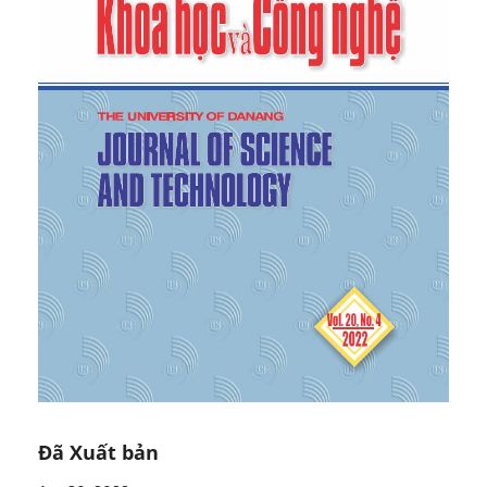
Jan. 2013, vol. 4, no. 1, pp. 68–81.
[6]
Telaretti, E.; Ippolito, M.; Dusonchet, L. “A Simple
Operating Strategy of Small-Scale Battery Energy
Storages for Energy Arbitrage under Dynamic
Pricing Tariffs”,
Energies
2016, 9, 12.
[7]
Faqiry, L. Edmonds, H. Zhang, A. Khodaei, and H.
Wu, “Transactive-Market-Based Operation of
Distributed Electrical Energy Storage with Grid
Constraints”,
Energies
, Nov. 2017, vol. 10, no. 11, p.
1891.
[8]
Hashemi, J. Østergaard, and G. Yang, “A
Scenario-Based Approach for Energy Storage
Capacity Determination in LV Grids With High PV
Penetration”,
IEEE Trans. Smart Grid
, May 2014, vol.
5, no. 3, pp. 1514–1522.
[9]
Ansari, D. Shi, R. Sharma, and M. G. Simoes,
“Economic analysis, optimal sizing and management
of energy storage for PV grid integration”,
2016
IEEE/PES Transmission and Distribution
Đã Xuất bản
Conference and Exposition (T& D)
, May 2016, pp. 1–