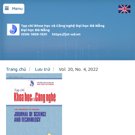
Quick
Menu
jump
to
page
content
Main
Navigation
Main
Content
Sidebar
Trang chủ
Lưu trữ
Vol. 20, No. 4, 2022