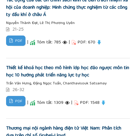
Tác động của bất ổn chính sách kinh tế đến trách nhiệm xã
hội của doanh nghiệp: Minh chứng thực nghiệm từ các công
ty dầu khí ở châu Á
Nguyễn Thành Đạt, Lê Thị Phương Uyên
21-25
PDF
|
Tóm tắt: 785
|
PDF: 670
Thiết kế khoá học theo mô hình lớp học đảo ngược môn tin
học 10 hướng phát triển năng lực tự học
Trần Văn Hưng, Đặng Ngọc Tuấn, Chanthavisouk Satsamay
26-32
PDF
|
Tóm tắt: 1309
|
PDF: 1548
Thương mại nội ngành hàng điện tử Việt Nam: Phân tích
dựa trên chỉ số Grubel-Lloyd