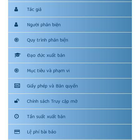
Tác giả
Người phản biện
Quy trình phản biện
Đạo đức xuất bản
Mục tiêu và phạm vi
Giấy phép và Bản quyền
Chính sách Truy cập mở
Tần suất xuất bản
Lệ phí bài báo