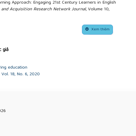
earning Approach: Engaging 21st Century Learners in English
 and Acquisition Research Network Journal
, Volume 10,
assroom: Reach every student in every class every day”.
Education 2012.
Xem thêm
A., Martínez Martínez, M. del C., & Delgado Iglesias, J.
e system to high school students: Performance, perception
 Technology and Science Education.
2021, 194-209 11(1).
 giả
ystem (LMS) use with online instruction”.
International
ring education
. 2021, 68-92, 4(1).
https://doi.org/10.46328/ijte.36
Vol. 18, No. 6, 2020
ontero, J. A. “Master in teacher training: A real
ters in Human Behavior
. 2014, 651–658, 31(1).
change needed in teacher education and in schools”.
63–780, 18(1).
ong
. “A Study on Cases for Application of Flipped Learning in
ergence
.
2016, https://doi.org/10.14400/JDC.2016.14.8.19.
026
học”.
NXB Đại học Sư phạm
, năm 2002.
ong hoàn cảnh Việt Nam”.
hơ
, số 10, năm 2008,