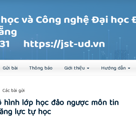
Đăng ký
Đăng nhập
Gửi bài
Thông báo
Giới thiệu
Hướng dẫn
##
Các bài gửi
 hình lớp học đảo ngược môn tin
ăng lực tự học
rticle.main##