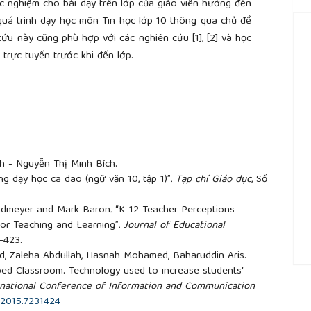
 nghiệm cho bài dạy trên lớp của giáo viên hướng đến
 quá trình dạy học môn Tin học lớp 10 thông qua chủ đề
cứu này cũng phù hợp với các nghiên cứu [1], [2] và học
 trực tuyến trước khi đến lớp.
h - Nguyễn Thị Minh Bích.
g dạy học ca dao (ngữ văn 10, tập 1)”
.
Tạp chí Giáo dục
, Số
undmeyer and Mark Baron
.
“K-12 Teacher Perceptions
or Teaching and Learning”
.
Journal of Educational
0–423.
d, Zaleha Abdullah, Hasnah Mohamed, Baharuddin Aris.
ped Classroom. Technology used to increase students‘
##
ernational Conference of Information and Communication
.2015.7231424