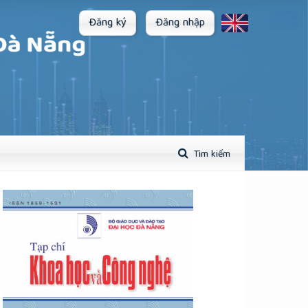
Đăng ký
Đăng nhập
Tìm kiếm
plugins.themes.academic_pro.article.sidebar##