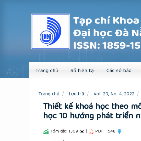
Quick
jump
to
page
content
Main
Navigation
Main
Content
Sidebar
Trang chủ
Số hiện tại
Các số báo
Trang chủ
Lưu trữ
Vol. 20, No. 4, 2022
Thiết kế khoá học theo mô
học 10 hướng phát triển n
Tóm tắt: 1309
|
PDF: 1548
##plugins.themes.academic_pro.a