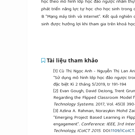
học theo mô hình lớp học đảo ngược nhằm thực
phát triển năng lực tự học cho học sinh trong
B “Mạng máy tính và Internet”. Kết quả nghiên 
sinh được hưởng lợi khi tham gia trên khoá học
Tài liệu tham khảo
[1]
Cù Thị Ngọc Anh - Nguyễn Thị Lan An
“Sử dụng mô hình lớp học đảo ngược tron
đặc biệt Kì 2 tháng 5/2019, tr 191-194
[2]
Evan Gough, David DeJong, Trent Gr
Regarding the Flipped Classroom Model f
Technology Systems.
2017, Vol. 45(3) 39
[3]
Azlina A. Rahman, Norasykin Mohd Zai
“Emerging Project Based Learning in Flip
engagement”
.
Conference: IEEE, 3rd Int
Technology, ICoICT 2015
. DOI:
1109/ICoICT