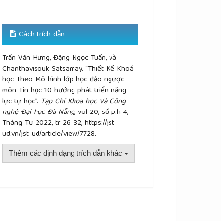
Cách trích dẫn
Trần Văn Hưng, Đặng Ngọc Tuấn, và
Chanthavisouk Satsamay. “Thiết Kế Khoá
học Theo Mô hình lớp học đảo ngược
môn Tin học 10 hướng phát triển năng
lực tự học”.
Tạp Chí Khoa học Và Công
nghệ Đại học Đà Nẵng
, vol 20, số p.h 4,
Tháng Tư 2022, tr 26-32, https://jst-
ud.vn/jst-ud/article/view/7728.
Thêm các định dạng trích dẫn khác
plugins.themes.academic_pro.article.details##