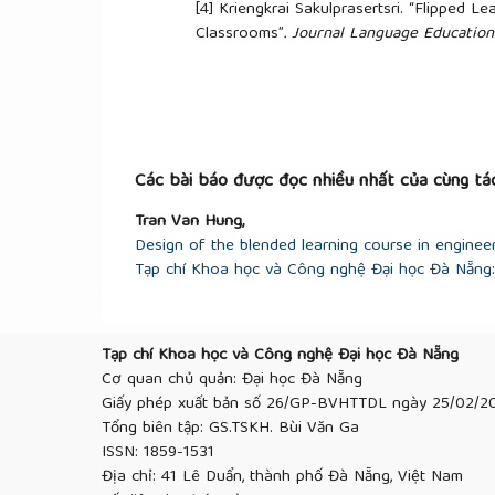
[4]
Kriengkrai Sakulprasertsri. “Flipped L
Classrooms”
.
Journal Language Education
Issue 2, 2017.
[5]
Bergmann, J., & Sams, A. “Flip your cl
International Society for Technology in 
[6]
Reinoso Tapia, R., Collazos Martínez, M.
“Flipped classroom for teaching digestiv
and inquiry competence level”.
Journal of
Các bài báo được đọc nhiều nhất của cùng tác
https://doi.org/10.3926/jotse.1122
Tran Van Hung,
[7]
Bradley, V. M. “Learning Management S
Design of the blended learning course in enginee
Journal of Technology in Education (IJTE)
Tạp chí Khoa học và Công nghệ Đại học Đà Nẵng: 
[8]
Canaleta, X., Vernet, D., Vicent, L., & M
implementation of active learning”.
Compu
[9]
Niemi, H. “Active learning—A cultural 
Teaching and Teacher Education
. 2002, 7
Tạp chí Khoa học và Công nghệ Đại học Đà Nẵng
[10]
Lee, Jeongmin
and
Park, Hyeon-Kye
Cơ quan chủ quản: Đại học Đà Nẵng
K-12 Education”.
Journal of Digital Conv
Giấy phép xuất bản số 26/GP-BVHTTDL ngày 25/02/2
[11]
Nguyễn Cảnh Toàn. “Học và dạy cách 
Tổng biên tập: GS.TSKH. Bùi Văn Ga
[12]
Trịnh Quốc Lập. “Phát triển NLTH tr
ISSN: 1859-1531
Tạp chí Khoa học, Trường Đại học Cần T
Địa chỉ: 41 Lê Duẩn, thành phố Đà Nẵng, Việt Nam