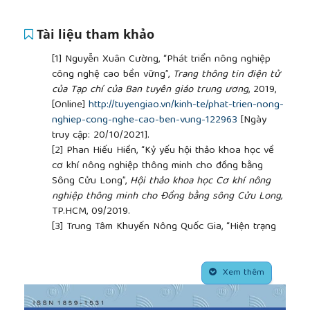
Tài liệu tham khảo
[1]
Nguyễn Xuân Cường, “Phát triển nông nghiệp
công nghệ cao bền vững”,
Trang thông tin điện tử
của Tạp chí của Ban tuyên giáo trung ương
, 2019,
[Online]
http://tuyengiao.vn/kinh-te/phat-trien-nong-
nghiep-cong-nghe-cao-ben-vung-122963
[Ngày
truy cập: 20/10/2021].
[2]
Phan Hiếu Hiền, “Kỷ yếu hội thảo khoa học về
cơ khí nông nghiệp thông minh cho đồng bằng
Sông Cửu Long”,
Hội thảo khoa học Cơ khí nông
nghiệp thông minh cho Đồng bằng sông Cửu Long,
TP.HCM, 09/2019.
[3]
Trung Tâm Khuyến Nông Quốc Gia, “Hiện trạng
cơ giới hóa trong sản xuất lúa vùng đồng bằng
sông Hồng”,
Cổng thông tin điện tử của Bộ Nông
##plugins.themes.academic_pro.article.side
nghiệp và phát triển nông thôn
, 2012, [Online]
Xem thêm
https://www.mard.gov.vn/Pages/hien-trang-co-gioi-
hoa-trong-san-xuat-lua-vung-dong-bang-song-