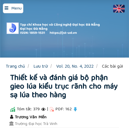
Quick
Menu
jump
to
page
content
Main
Navigation
Main
Content
Sidebar
Trang chủ
Lưu trữ
Vol. 20, No. 4, 2022
Các bài gửi
Thiết kế và đánh giá bộ phận
gieo lúa kiểu trục rãnh cho máy
sạ lúa theo hàng
Tóm tắt: 379
|
PDF: 162
##plugins.themes.academic_pro.article.main
Trương Văn Mến
Trường Đại học Trà Vinh