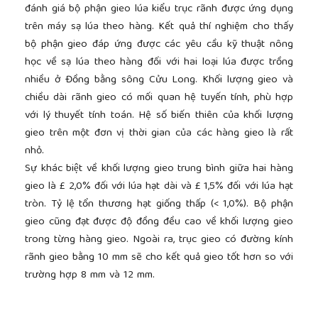
đánh giá bộ phận gieo lúa kiểu trục rãnh được ứng dụng
trên máy sạ lúa theo hàng. Kết quả thí nghiệm cho thấy
bộ phận gieo đáp ứng được các yêu cầu kỹ thuật nông
học về sạ lúa theo hàng đối với hai loại lúa được trồng
nhiều ở Đồng bằng sông Cửu Long. Khối lượng gieo và
chiều dài rãnh gieo có mối quan hệ tuyến tính, phù hợp
với lý thuyết tính toán. Hệ số biến thiên của khối lượng
gieo trên một đơn vị thời gian của các hàng gieo là rất
nhỏ.
Sự khác biệt về khối lượng gieo trung bình giữa hai hàng
gieo là £ 2,0% đối với lúa hạt dài và £ 1,5% đối với lúa hạt
tròn. Tỷ lệ tổn thương hạt giống thấp (< 1,0%). Bộ phận
gieo cũng đạt được độ đồng đều cao về khối lượng gieo
trong từng hàng gieo. Ngoài ra, trục gieo có đường kính
rãnh gieo bằng 10 mm sẽ cho kết quả gieo tốt hơn so với
trường hợp 8 mm và 12 mm.