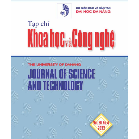
hong-15822.aspx
[Ngày truy cập: 20/10/2021].
[4]
Quyết định Số 2540/QĐ-UBND về việc phê
duyệt đề án tái cơ cấu ngành nông nghiệp tỉnh trà
vinh đến năm 2020, định hướng đến năm 2030
ngày 24/12/2018 của Ủy Ban Nhân dân tỉnh Trà
Vinh.
[5]
Văn Nguyên, “ Tạo điều kiện cho nông dân cơ
giới hóa đồng bộ cánh đồng lúa”.
Báo nhân dân
,
2017 [Online]
https://www.nhandan.org.vn/kinhte/item/34174102-
tao-dieu-kien-cho-nong-dan-co-gioi-hoa-dong-bo-
canh-dong-lua.html
[Ngày truy cập: 20/10/2021].
[6]
Trung Tâm Khuyến Nông Quốc Gia, “Trà Vinh:
Xây dựng cánh đồng lớn thâm canh, áp dụng cơ
giới hóa đồng bộ trong sản xuất lúa”,
Cổng thông
tin điện tử của Bộ Nông nghiệp và phát triển nông
thôn
, 2018, [Online]
https://www.mard.gov.vn/Pages/tra-vinh-xay-dung-
canh-dong-lon-tham-canh-ap-dung-co-gioi-hoa-
dong-bo-trong-san-xuat-lua--.aspx
[Ngày truy cập: