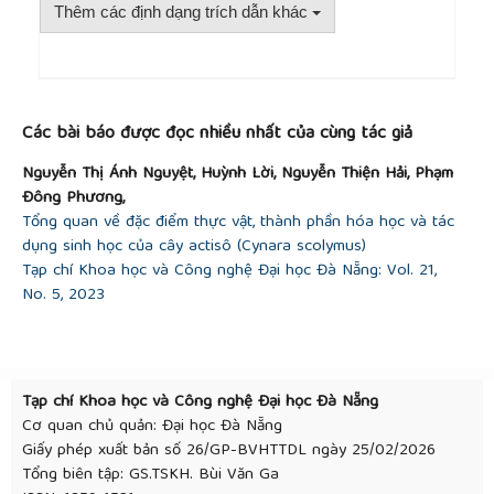
Thêm các định dạng trích dẫn khác
phytochemical screening of
Lawsonia inermis
Linn.",
International Journal of Pharmaceutical
Sciences and Research
, 6, 2015, 3344-3350.
##plugins.themes.academic_pro.article.detai
Các bài báo được đọc nhiều nhất của cùng tác giả
Nguyễn Thị Ánh Nguyệt, Huỳnh Lời, Nguyễn Thiện Hải, Phạm
Đông Phương,
Tổng quan về đặc điểm thực vật, thành phần hóa học và tác
dụng sinh học của cây actisô (Cynara scolymus)
Tạp chí Khoa học và Công nghệ Đại học Đà Nẵng: Vol. 21,
No. 5, 2023
Tạp chí Khoa học và Công nghệ Đại học Đà Nẵng
Cơ quan chủ quản: Đại học Đà Nẵng
Giấy phép xuất bản số 26/GP-BVHTTDL ngày 25/02/2026
Tổng biên tập: GS.TSKH. Bùi Văn Ga