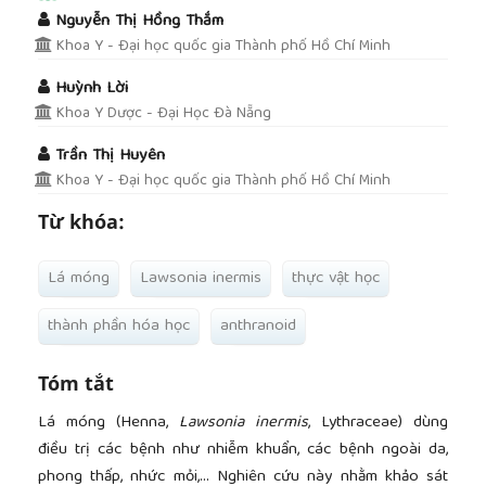
##plugins.themes.academic_pro.article.main
Nguyễn Thị Hồng Thắm
Khoa Y - Đại học quốc gia Thành phố Hồ Chí Minh
Huỳnh Lời
Khoa Y Dược - Đại Học Đà Nẵng
Trần Thị Huyên
Khoa Y - Đại học quốc gia Thành phố Hồ Chí Minh
Từ khóa:
Lá móng
Lawsonia inermis
thực vật học
thành phần hóa học
anthranoid
Tóm tắt
Lá móng (Henna,
Lawsonia inermis
, Lythraceae) dùng
điều trị các bệnh như nhiễm khuẩn, các bệnh ngoài da,
phong thấp, nhức mỏi,... Nghiên cứu này nhằm khảo sát