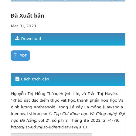
2016.
[12]
Ngô Văn Thu và cộng sự,
Bài giảng dược liệu
,
NXB Y Học, 2011.
Đã Xuất bản
[13]
Rawiwan Charoensup, Thidarat Duangyod,
Mar 31, 2023
Chanida Palanuvej, Nijsiri Ruangrungsi,
"Pharmacognostic specifications and lawsone
Download
content of
Lawsonia inermis
leaves",
Pharmacognosy Res
, 9(1), 2017, 60-64.
[14]
Onuh Olukemi, Odugbo Moses, Oladipo Olusola,
PDF
Olobayotan Ifeyomi, Phytochemical investigation of
the crude and fractionated extracts of two
Nigerian herbs, Mitragyna inermis (Wild) and
Cách trích dẫn
Lawsonia inermis (Linn.), Nigeria, Scientific Figure
on Research Gate, 2021.
Nguyễn Thị Hồng Thắm, Huỳnh Lời, và Trần Thị Huyên.
[15]
Das Suman, "
In vitro
evaluation of
“Khảo sát đặc điểm thực vật học, thành phần hóa học Và
phytochemicals and antimicrobial activities of
định lượng Anthranoid Trong Lá cây Lá móng (Lawsonia
extracts of seeds and leaves of
Lawsonia
inermis
",
Inermis, Lythraceae)”.
Tạp Chí Khoa học Và Công nghệ Đại
American Journal of PharmTech Research
, 4(2),
học Đà Nẵng
, vol 21, số p.h 3, Tháng Ba 2023, tr 74-79,
2014, 710-719.
https://jst-ud.vn/jst-ud/article/view/8101.
[16]
Dahake Pavan, Kamble Dr Sanjay, "Study on
antimicrobial potential and preliminary