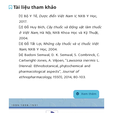
Tài liệu tham khảo
[1]
Bộ Y Tế,
Dược điển Việt Nam V
, NXB Y Học,
2017.
[2]
Đỗ Huy Bích,
Cây thuốc và Động vật làm thuốc
ở Việt Nam
, Hà Nội, NXB Khoa Học và Kỹ Thuật,
2004.
[3]
Đỗ Tất Lợi,
Những cây thuốc và vị thuốc Việt
Nam
, NXB Y Học, 2004.
[4]
Badoni Semwal, D. K. Semwal, S. Combrinck, C.
Cartwright-Jones, A. Viljoen, "
Lawsonia inermis
L.
(Henna): Ethnobotanical, phytochemical and
pharmacological aspects",
Journal of
ethnopharmacology
, 155(1), 2014, 80-103.
[5]
Farrukh Aqil, Iqbal Ahmad, Z. Mehmood,
"Antioxidant and free radical scavenging properties
##plugins.themes.academic_pro.article.side
of twelve traditionally used Indian medicinal plants",
Xem thêm
Turkish Journal of Biology
, 30, 2006, 177-183.
[6]
R. Mikhaeil, F. A. Badria, G. T. Maatooq, M. M.
Amer, "Antioxidant and immunomodulatory