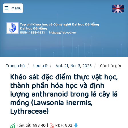
Quick
Menu
jump
to
page
content
Main
Navigation
Main
Content
Sidebar
Trang chủ
Lưu trữ
Vol. 21, No. 3, 2023
Các bài gửi
Khảo sát đặc điểm thực vật học,
thành phần hóa học và định
lượng anthranoid trong lá cây lá
móng (Lawsonia Inermis,
Lythraceae)
Tóm tắt: 693
|
PDF: 802