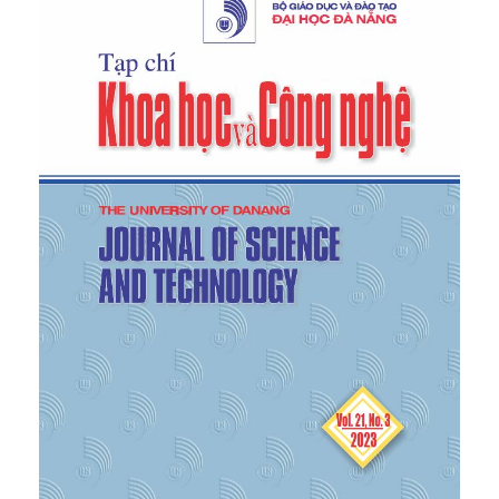
constituents of Henna leaves",
Z Naturforsch C J
Biosci
, 59(7-8), 2004, 468-476.
[7]
Mabry T.J., Markham K.R., Thomas M.B,
The
systematic identification of the flavonoids
, New
York, Springer-Verlag, 1970.
[8]
Nguyễn Thị Bình, Phạm Thanh Kỳ, Trần Thị Oanh,
Nguyễn Phương Thảo, Phan Văn Kiệm, "Catechin và
rubinaphthin B phân lập từ rễ cây Lá móng
(
Lawsonia inermis
)",
Tạp chí Dược học
, 48(8), 2008,
22-24.
[9]
Nguyễn Thị Bình, Phạm Thanh Kỳ, Trần Thị Oanh,
Phan Văn Kiệm, "3-O-
α
-L-rhamnopyranosyl 5,7,4'-
trihydroxyflavon phân lập từ lá cây Lá móng
(
Lawsonia inermis
)",
Tạp chí Dược học
, 48(9), 2008,
20-21.
[10]
Trần Thị Oanh, "Nghiên cứu về thực vật, thành
phần hóa học và một số tác dụng sinh học của cây
Lá móng (
Lawsonia inermis
)",
Viện Dược liệu
, 2010.
[11]
Bộ môn Dược liệu,
Giáo trình phương pháp
nghiên cứu dược liệu
, Đại học Y Dược Tp.HCM,